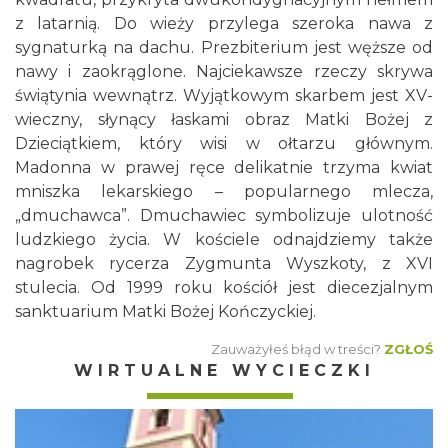
z latarnią. Do wieży przylega szeroka nawa z
sygnaturką na dachu. Prezbiterium jest węższe od
nawy i zaokrąglone. Najciekawsze rzeczy skrywa
świątynia wewnątrz. Wyjątkowym skarbem jest XV-
wieczny, słynący łaskami obraz Matki Bożej z
Dzieciątkiem, który wisi w ołtarzu głównym.
Madonna w prawej ręce delikatnie trzyma kwiat
mniszka lekarskiego – popularnego mlecza,
„dmuchawca”. Dmuchawiec symbolizuje ulotność
ludzkiego życia. W kościele odnajdziemy także
nagrobek rycerza Zygmunta Wyszkoty, z XVI
stulecia. Od 1999 roku kościół jest diecezjalnym
sanktuarium Matki Bożej Kończyckiej.
Zauważyłeś błąd w treści?
ZGŁOŚ
WIRTUALNE WYCIECZKI