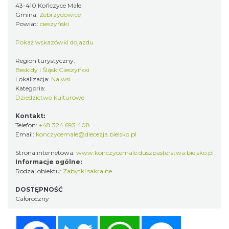
43-410 Kończyce Małe
Gmina:
Zebrzydowice
Powiat:
cieszyński
Pokaż wskazówki dojazdu
Region turystyczny:
Beskidy i Śląsk Cieszyński
Lokalizacja:
Na wsi
Kategoria:
Dziedzictwo kulturowe
Kontakt:
Telefon:
+48 324 693 408
Email:
konczycemale@diecezja.bielsko.pl
Strona internetowa:
www.konczycemale.duszpasterstwa.bielsko.pl
Informacje ogólne:
Rodzaj obiektu:
Zabytki sakralne
DOSTĘPNOŚĆ
Całoroczny
Facebook
Twitter
WhatsApp
Messenger