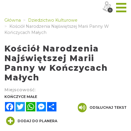
0
Główna
Dziedzictwo Kulturowe
Kościół Narodzenia Najświętszej Marii Panny W
Kończycach Małych
Kościół Narodzenia
Najświętszej Marii
Panny w Kończycach
Małych
Miejscowość:
KOŃCZYCE MAŁE
Facebook
Twitter
WhatsApp
Messenger
Share
ODSŁUCHAJ TEKST
DODAJ DO PLANERA