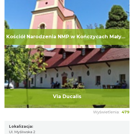
Kościół Narodzenia NMP w Kończycach Małych
Via Ducalis
Wyświetlenia:
479
Lokalizacja:
Ul. Myśliwska 2