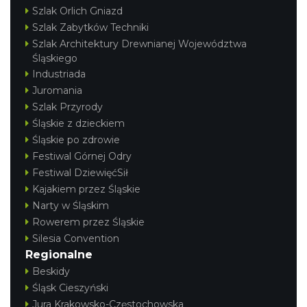
Szlak Orlich Gniazd
Szlak Zabytków Techniki
Szlak Architektury Drewnianej Województwa
Śląskiego
Industriada
Juromania
Szlak Przyrody
Śląskie z dzieckiem
Śląskie po zdrowie
Festiwal Górnej Odry
Festiwal DziewięćSił
Kajakiem przez Śląskie
Narty w Śląskim
Rowerem przez Śląskie
Silesia Convention
Regionalne
Beskidy
Śląsk Cieszyński
Jura Krakowsko-Częstochowska