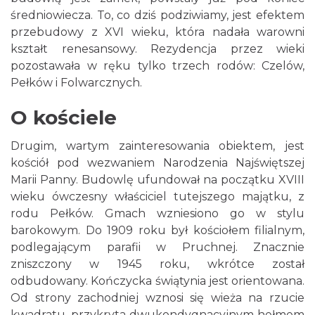
średniowiecza. To, co dziś podziwiamy, jest efektem
przebudowy z XVI wieku, która nadała warowni
kształt renesansowy. Rezydencja przez wieki
pozostawała w ręku tylko trzech rodów: Czelów,
Pełków i Folwarcznych.
O kościele
Drugim, wartym zainteresowania obiektem, jest
kościół pod wezwaniem Narodzenia Najświętszej
Marii Panny. Budowlę ufundował na początku XVIII
wieku ówczesny właściciel tutejszego majątku, z
rodu Pełków. Gmach wzniesiono go w stylu
barokowym. Do 1909 roku był kościołem filialnym,
podlegającym parafii w Pruchnej. Znacznie
zniszczony w 1945 roku, wkrótce został
odbudowany. Kończycka świątynia jest orientowana.
Od strony zachodniej wznosi się wieża na rzucie
kwadratu, przykryta dwukondygnacyjnym hełmem