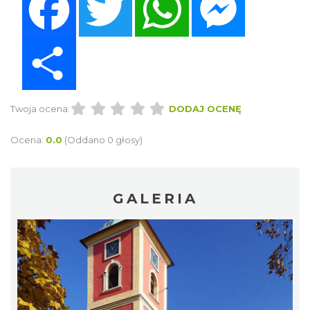
Share
Twoja ocena:
DODAJ OCENĘ
Ocena:
0.0
(Oddano 0 głosy)
GALERIA