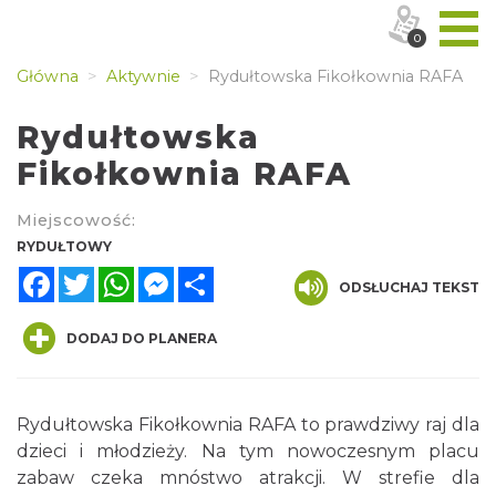
0
Główna
Aktywnie
Rydułtowska Fikołkownia RAFA
Rydułtowska
Fikołkownia RAFA
Miejscowość:
RYDUŁTOWY
Facebook
Twitter
WhatsApp
Messenger
Share
ODSŁUCHAJ TEKST
DODAJ DO PLANERA
Rydułtowska Fikołkownia RAFA to prawdziwy raj dla
dzieci i młodzieży. Na tym nowoczesnym placu
zabaw czeka mnóstwo atrakcji. W strefie dla