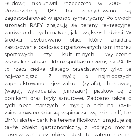
Budowę fikołkowni rozpoczęto w 2008 r.
Powierzchnię 1,87 ha zdecydowano się
zagospodarować w sposób symetryczny. Po dwóch
stronach RAFY znajdują się tereny rekreacyjne,
zarówno dla tych małych, jak i większych dzieci. W
środku usytuowano plac, który znajduje
zastosowanie podczas organizowanych tam imprez
sportowych czy kulturalnych. Wyliczenie
wszystkich atrakcji, które spotkać możemy na RAFIE
to rzecz ciężka, dlatego przedstawimy tylko te
najważniejsze. Z myślą o najmłodszych
zaprojektowano zjeżdżalnie (żyrafa), huśtawkę
(waga), wykopaliska (dinozaur), piaskownicę z
domkami oraz bryły sznurowe. Zadbano także o
tych nieco starszych. Z myślą o nich na RAFIE
zainstalowano ściankę wspinaczkową, mini golf, tor
BMX i skate– park. Na terenie fikołkowni znajduje się
także obiekt gastronomiczny, z którego można
obserwować cały obiekt. Jest to zatem idealne