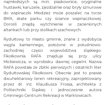
najmłodszych są m.in. piaskownice, oryginalne
huśtawki, karuzele, zjeżdżalnie oraz bryły sznurowe
do wspinaczki. Młodzież może poszaleć na torze
BMX, skate parku czy ściance wspinaczkowej.
Dorośli znajdą wytchnienie w zacienionych
altankach lub przy stolikach szachowych.
Rydułtowy to miasto gminne, znane z wydobycia
węgla kamiennego, położone w południowo-
zachodniej części województwa śląskiego.
Fikołkownia RAFA znajduje się przy ulicy
Mickiewicza, w wyrobisku dawnej cegielni. Nazwa
RAFA powstała ze zbitki pierwszych i ostatnich liter
Rydułtowskiej Fikołkowni. Obecnie jest to prawie
dwuhektarowy teren rekreacyjny, zaprojektowany
przez dr. inż. Klaudiusza Frossa, architekta z
Politechniki Śląskiej i jednocześnie autora
Gminnego Centrum Rekreacji w Marklowicach.