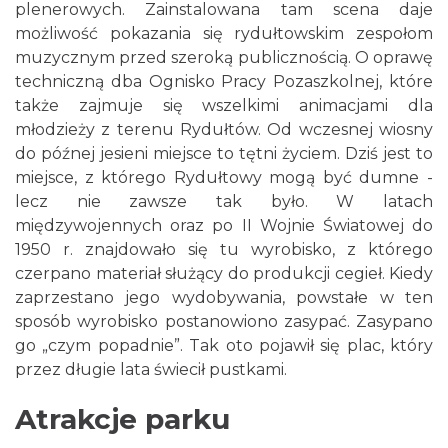
plenerowych. Zainstalowana tam scena daje
możliwość pokazania się rydułtowskim zespołom
muzycznym przed szeroką publicznością. O oprawę
techniczną dba Ognisko Pracy Pozaszkolnej, które
także zajmuje się wszelkimi animacjami dla
młodzieży z terenu Rydułtów. Od wczesnej wiosny
do późnej jesieni miejsce to tętni życiem. Dziś jest to
miejsce, z którego Rydułtowy mogą być dumne -
lecz nie zawsze tak było. W latach
międzywojennych oraz po II Wojnie Światowej do
1950 r. znajdowało się tu wyrobisko, z którego
czerpano materiał służący do produkcji cegieł. Kiedy
zaprzestano jego wydobywania, powstałe w ten
sposób wyrobisko postanowiono zasypać. Zasypano
go „czym popadnie”. Tak oto pojawił się plac, który
przez długie lata świecił pustkami.
Atrakcje parku