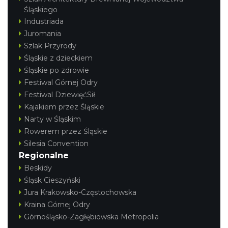
Śląskiego
Industriada
Juromania
Szlak Przyrody
Śląskie z dzieckiem
Śląskie po zdrowie
Festiwal Górnej Odry
Festiwal DziewięćSił
Kajakiem przez Śląskie
Narty w Śląskim
Rowerem przez Śląskie
Silesia Convention
Regionalne
Beskidy
Śląsk Cieszyński
Jura Krakowsko-Częstochowska
Kraina Górnej Odry
Górnośląsko-Zagłębiowska Metropolia