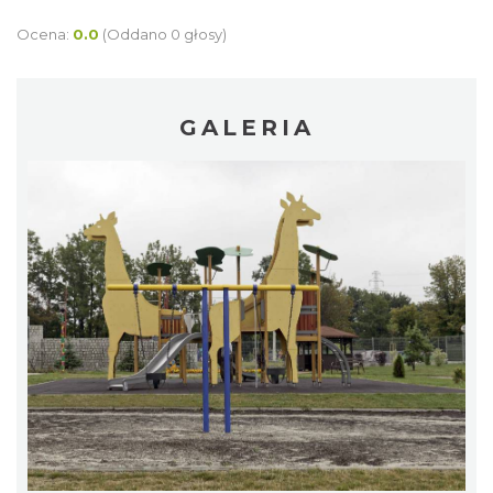
Ocena:
0.0
(Oddano 0 głosy)
GALERIA