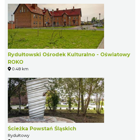
Rydułtowski Ośrodek Kulturalno - Oświatowy
ROKO
0.48 km
Ścieżka Powstań Śląskich
Rydułtowy