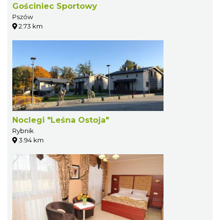
Gościniec Sportowy
Pszów
2.73 km
Noclegi "Leśna Ostoja"
Rybnik
3.94 km