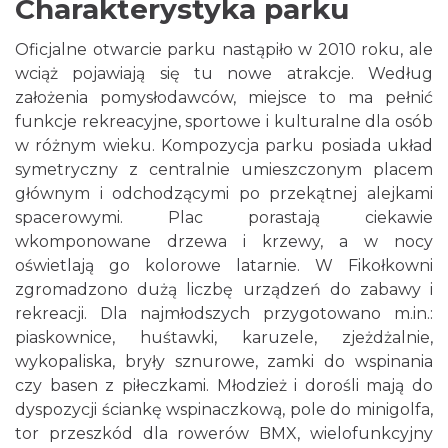
Charakterystyka parku
Oficjalne otwarcie parku nastąpiło w 2010 roku, ale
wciąż pojawiają się tu nowe atrakcje. Według
założenia pomysłodawców, miejsce to ma pełnić
funkcje rekreacyjne, sportowe i kulturalne dla osób
w różnym wieku. Kompozycja parku posiada układ
symetryczny z centralnie umieszczonym placem
głównym i odchodzącymi po przekątnej alejkami
spacerowymi. Plac porastają ciekawie
wkomponowane drzewa i krzewy, a w nocy
oświetlają go kolorowe latarnie. W Fikołkowni
zgromadzono dużą liczbę urządzeń do zabawy i
rekreacji. Dla najmłodszych przygotowano m.in.:
piaskownice, huśtawki, karuzele, zjeżdżalnie,
wykopaliska, bryły sznurowe, zamki do wspinania
czy basen z piłeczkami. Młodzież i dorośli mają do
dyspozycji ściankę wspinaczkową, pole do minigolfa,
tor przeszkód dla rowerów BMX, wielofunkcyjny