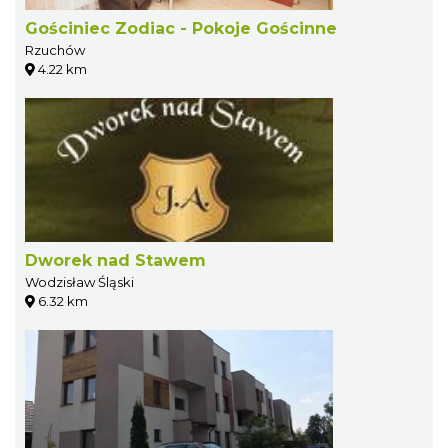
Gościniec Zodiac - Pokoje Gościnne
Rzuchów
4.22 km
Dworek nad Stawem
Wodzisław Śląski
6.32 km