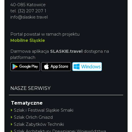
40-085 Katowice
tel. (32) 207 207 1
info@slaskie.travel
Portal powstał w ramach projektu
Mobilne Śląskie
Darmowa aplikacja
SLASKIE.travel
dostępna na
platformach
NASZE SERWISY
Tematyczne
Szlak i Festiwal Śląskie Smaki
Szlak Orlich Gniazd
Szlak Zabytków Techniki
Szlak Architektury Drewnianej Województwa