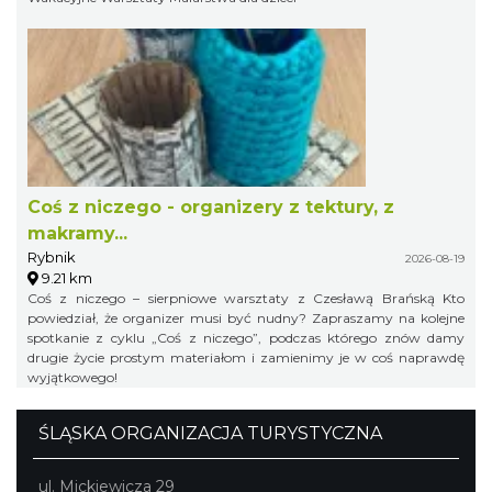
Coś z niczego - organizery z tektury, z
makramy...
Rybnik
2026-08-19
9.21 km
Coś z niczego – sierpniowe warsztaty z Czesławą Brańską Kto
powiedział, że organizer musi być nudny? Zapraszamy na kolejne
spotkanie z cyklu „Coś z niczego”, podczas którego znów damy
drugie życie prostym materiałom i zamienimy je w coś naprawdę
wyjątkowego!
ŚLĄSKA ORGANIZACJA TURYSTYCZNA
ul. Mickiewicza 29