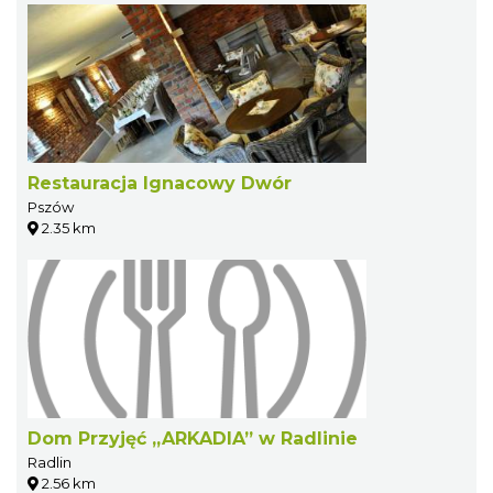
Restauracja Ignacowy Dwór
Pszów
2.35 km
Dom Przyjęć „ARKADIA” w Radlinie
Radlin
2.56 km