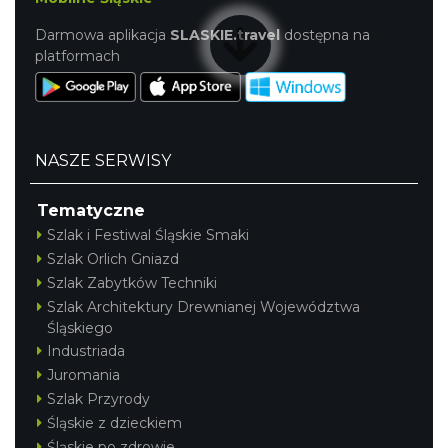
Darmowa aplikacja
SLASKIE.travel
dostępna na
platformach
NASZE SERWISY
Tematyczne
Szlak i Festiwal Śląskie Smaki
Szlak Orlich Gniazd
Szlak Zabytków Techniki
Szlak Architektury Drewnianej Województwa
Śląskiego
Industriada
Juromania
Szlak Przyrody
Śląskie z dzieckiem
Śląskie po zdrowie