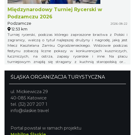
Międzynarodowy Turniej Rycerski w
Podzamczu 2026
Podzamcze
2026-08-22
12.53 km
Turniej rycerski, podczas którego zaproszone bractwa z Polski i
zagranicy, walczą o tytuł najlepszej drużyny i nagrodę, jaką jest
Miecz Kasztelana Zamku Ogrodzienieckiego. Widzowie podczas
festynu zobaczą liczne pokazy w konkurencjach kuszniczych,
łuczniczych, na ostrza, zapasy rycerskie i inne. Na placu
turniejowym znajdą się stragany z kuchnią staropolską oraz
warsztaty rzemieślnicze.
ŚLĄSKA ORGANIZACJA TURYSTYCZNA
ul. Mickiewicza 29
40-085 Katowice
tel. (32) 207 207 1
info@slaskie.travel
Portal powstał w ramach projektu
Mobilne Śląskie