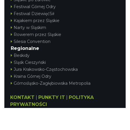
Festiwal Górnej Odry
Festiwal DziewięćSił
Kajakiem przez Śląskie
Narty w Śląskim
Rowerem przez Śląskie
Silesia Convention
Regionalne
Beskidy
Śląsk Cieszyński
Jura Krakowsko-Częstochowska
Kraina Górnej Odry
Górnośląsko-Zagłębiowska Metropolia
KONTAKT
|
PUNKTY IT
|
POLITYKA
PRYWATNOŚCI