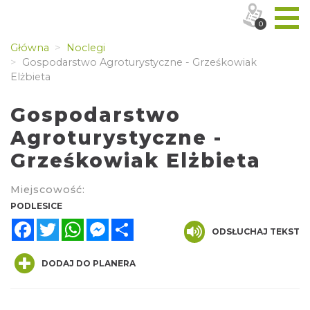
0
Główna
Noclegi
Gospodarstwo Agroturystyczne - Grześkowiak
Elżbieta
Gospodarstwo
Agroturystyczne -
Grześkowiak Elżbieta
Miejscowość:
PODLESICE
Facebook
Twitter
WhatsApp
Messenger
Share
ODSŁUCHAJ TEKST
DODAJ DO PLANERA