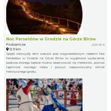
Noc Perseidów w Grodzie na Górze Birów
Podzamcze
2026-08-15
12.11 km
Spędź niezwykły letni wieczór pod rozgwieżdżonym niebem! Noc
Perseidów w Grodzie na Górze Birów to wyjątkowe wydarzenie,
podczas którego będzie można obserwować rój meteorów, poznać
tajemnice nocnego nieba i poczuć niepowtarzalny klimat
historycznego grodu.