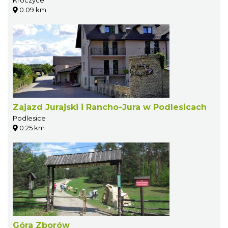
Kroczyce
0.09 km
Zajazd Jurajski i Rancho-Jura w Podlesicach
Podlesice
0.25 km
Góra Zborów