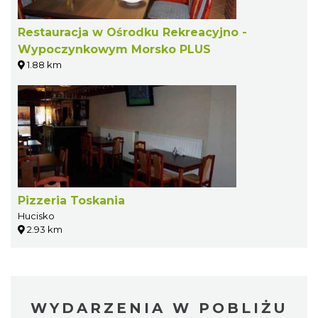
Restauracja w Ośrodku Rekreacyjno -
Wypoczynkowym Morsko PLUS
1.88 km
Pizzeria Toskania
Hucisko
2.93 km
WYDARZENIA W POBLIŻU