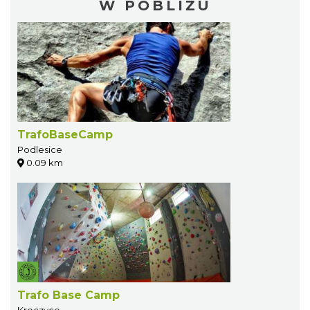
W POBLIŻU
TrafoBaseCamp
Podlesice
0.09 km
Trafo Base Camp