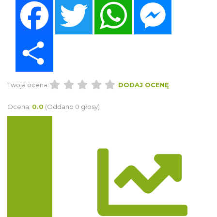
Facebook
Twitter
WhatsApp
Messenger
Share
Twoja ocena:
DODAJ OCENĘ
Ocena:
0.0
(Oddano 0 głosy)
Trasa