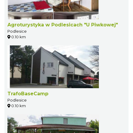
Agroturystyka w Podlesicach "U Piwkowej"
Podlesice
0.10 km
TrafoBaseCamp
Podlesice
0.10 km