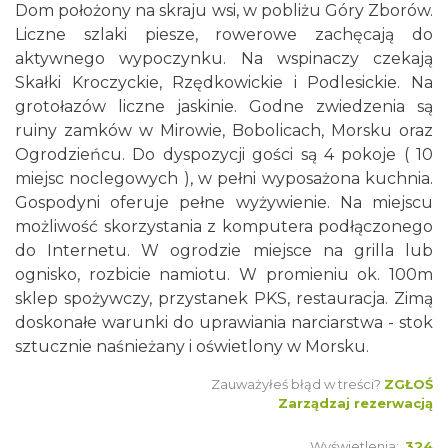
Dom położony na skraju wsi, w pobliżu Góry Zborów.
Liczne szlaki piesze, rowerowe zachęcają do
aktywnego wypoczynku. Na wspinaczy czekają
Skałki Kroczyckie, Rzędkowickie i Podlesickie. Na
grotołazów liczne jaskinie. Godne zwiedzenia są
ruiny zamków w Mirowie, Bobolicach, Morsku oraz
Ogrodzieńcu. Do dyspozycji gości są 4 pokoje ( 10
miejsc noclegowych ), w pełni wyposażona kuchnia.
Gospodyni oferuje pełne wyżywienie. Na miejscu
możliwość skorzystania z komputera podłączonego
do Internetu. W ogrodzie miejsce na grilla lub
ognisko, rozbicie namiotu. W promieniu ok. 100m
sklep spożywczy, przystanek PKS, restauracja. Zimą
doskonałe warunki do uprawiania narciarstwa - stok
sztucznie naśnieżany i oświetlony w Morsku.
Zauważyłeś błąd w treści?
ZGŁOŚ
Zarządzaj rezerwacją
Wyświetlenia:
324