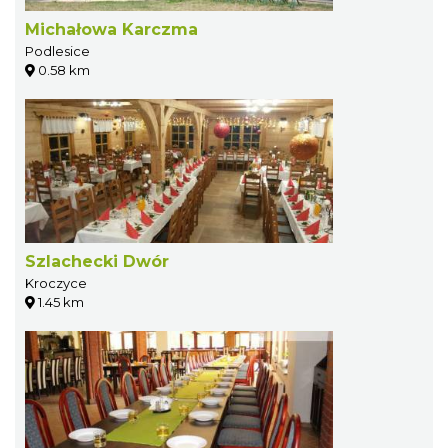
Michałowa Karczma
Podlesice
0.58 km
Szlachecki Dwór
Kroczyce
1.45 km