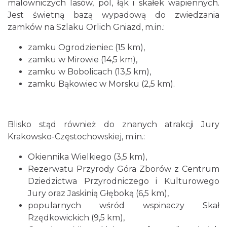
malowniczych lasów, pól, łąk i skałek wapiennych.
Jest świetną bazą wypadową do zwiedzania
zamków na Szlaku Orlich Gniazd, m.in.:
zamku Ogrodzieniec (15 km),
zamku w Mirowie (14,5 km),
zamku w Bobolicach (13,5 km),
zamku Bąkowiec w Morsku (2,5 km).
Blisko stąd również do znanych atrakcji Jury
Krakowsko-Częstochowskiej, m.in.:
Okiennika Wielkiego (3,5 km),
Rezerwatu Przyrody Góra Zborów z Centrum
Dziedzictwa Przyrodniczego i Kulturowego
Jury oraz Jaskinią Głęboką (6,5 km),
popularnych wśród wspinaczy Skał
Rzędkowickich (9,5 km),