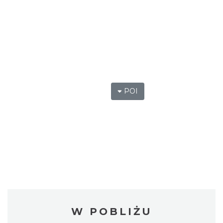
POI
W POBLIŻU