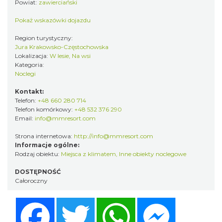
Powiat:
zawierciański
Pokaż wskazówki dojazdu
Region turystyczny:
Jura Krakowsko-Częstochowska
Lokalizacja:
W lesie, Na wsi
Kategoria:
Noclegi
Kontakt:
Telefon:
+48 660 280 714
Telefon komórkowy:
+48 532 376 290
Email:
info@mmresort.com
Strona internetowa:
http://info@mmresort.com
Informacje ogólne:
Rodzaj obiektu:
Miejsca z klimatem
,
Inne obiekty noclegowe
DOSTĘPNOŚĆ
Całoroczny
Facebook
Twitter
WhatsApp
Messenger