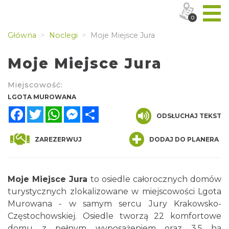
0
Główna
Noclegi
Moje Miejsce Jura
Moje Miejsce Jura
Miejscowość:
LGOTA MUROWANA
Facebook
Twitter
WhatsApp
Messenger
Share
ODSŁUCHAJ TEKST
ZAREZERWUJ
DODAJ DO PLANERA
Moje Miejsce Jura
to osiedle całorocznych domów
turystycznych zlokalizowane w miejscowości Lgota
Murowana - w samym sercu Jury Krakowsko-
Częstochowskiej. Osiedle tworzą 22 komfortowe
domu z pełnym wyposażeniem oraz 3,5 ha