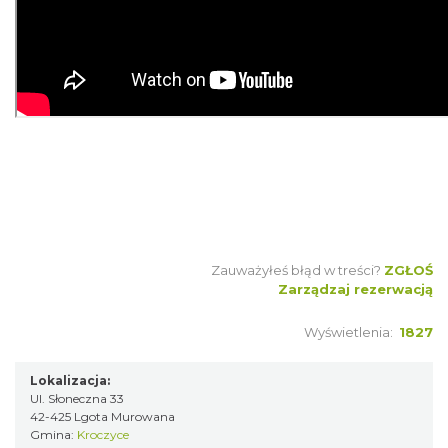
Zauważyłeś błąd w treści?
ZGŁOŚ
Zarządzaj rezerwacją
Wyświetlenia:
1827
Lokalizacja:
Ul. Słoneczna 33
42-425 Lgota Murowana
Gmina:
Kroczyce