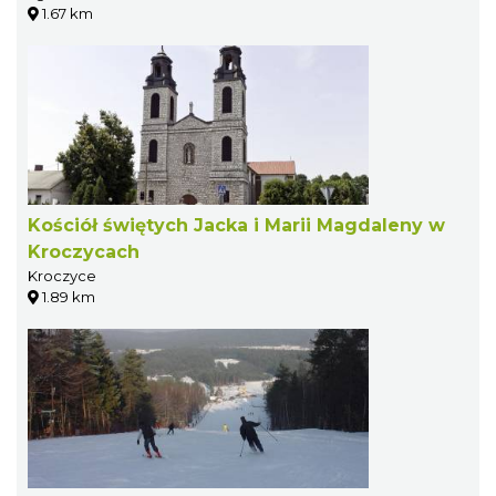
1.67 km
Kościół świętych Jacka i Marii Magdaleny w
Kroczycach
Kroczyce
1.89 km