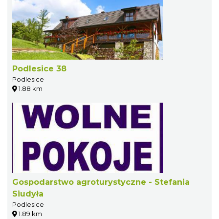
Podlesice 38
Podlesice
1.88 km
Gospodarstwo agroturystyczne - Stefania
Siudyła
Podlesice
1.89 km