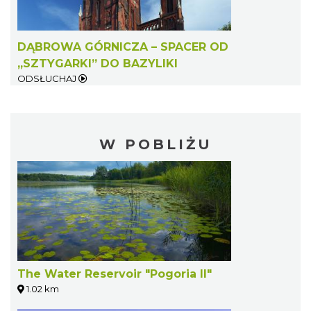
DĄBROWA GÓRNICZA – SPACER OD
„SZTYGARKI” DO BAZYLIKI
ODSŁUCHAJ
W POBLIŻU
The Water Reservoir "Pogoria II"
1.02 km