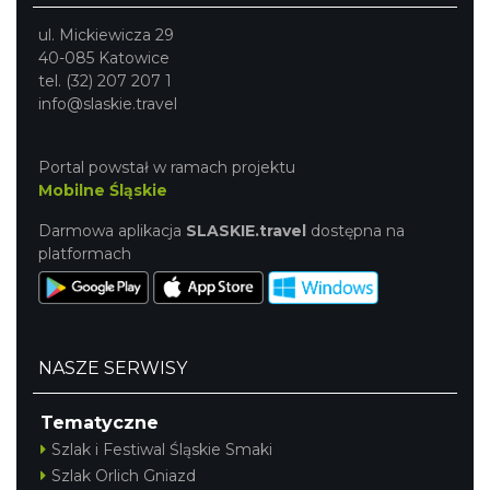
ul. Mickiewicza 29
40-085 Katowice
tel. (32) 207 207 1
info@slaskie.travel
Portal powstał w ramach projektu
Mobilne Śląskie
Darmowa aplikacja
SLASKIE.travel
dostępna na
platformach
NASZE SERWISY
Tematyczne
Szlak i Festiwal Śląskie Smaki
Szlak Orlich Gniazd