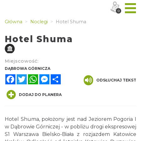
0
Główna
Noclegi
Hotel Shuma
Hotel Shuma
Miejscowość:
DĄBROWA GÓRNICZA
Facebook
Twitter
WhatsApp
Messenger
Share
ODSŁUCHAJ TEKST
DODAJ DO PLANERA
Hotel Shuma, położony jest nad Jeziorem Pogoria I
w Dąbrowie Górniczej - w pobliżu drogi ekspresowej
S1 Warszawa Bielsko-Biała z rozjazdem Katowice