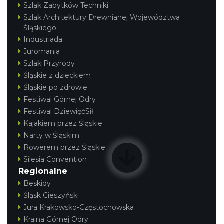
Szlak Zabytków Techniki
Szlak Architektury Drewnianej Województwa
Śląskiego
Industriada
Juromania
Szlak Przyrody
Śląskie z dzieckiem
Śląskie po zdrowie
Festiwal Górnej Odry
Festiwal DziewięćSił
Kajakiem przez Śląskie
Narty w Śląskim
Rowerem przez Śląskie
Silesia Convention
Regionalne
Beskidy
Śląsk Cieszyński
Jura Krakowsko-Częstochowska
Kraina Górnej Odry