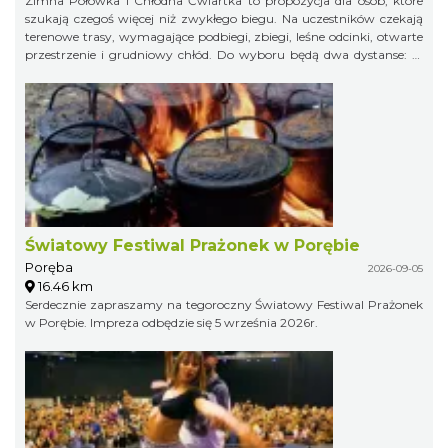
Zimna Połówka i Chłodna Ćwiartka to propozycja dla osób, które
szukają czegoś więcej niż zwykłego biegu. Na uczestników czekają
terenowe trasy, wymagające podbiegi, zbiegi, leśne odcinki, otwarte
przestrzenie i grudniowy chłód. Do wyboru będą dwa dystanse: 21
km w formule Extremalnego Półmaratonu Jurajskiego oraz 11 km
jako Extremalny Ćwierćmaraton Jurajski. Krótszy dystans jest
przeznaczony zarówno dla biegaczy, jak i miłośników nordic
walking. Trasy zostaną przygotowane bezpiecznie, ale zachowają
swój terenowy charakter i zimowy pazur.
Światowy Festiwal Prażonek w Porębie
Poręba
2026-09-05
16.46 km
Serdecznie zapraszamy na tegoroczny Światowy Festiwal Prażonek
w Porębie. Impreza odbędzie się 5 września 2026r.