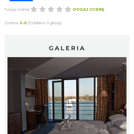
Twoja ocena:
DODAJ OCENĘ
Ocena:
0.0
(Oddano 0 głosy)
GALERIA