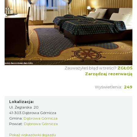
Zauważyłeś błąd w treści?
ZGŁOŚ
Zarządzaj rezerwacją
Wyświetlenia:
249
Lokalizacja:
Ul. Żeglarska 20
41-303 Dąbrowa Górnicza
Gmina:
Dąbrowa Górnicza
Powiat:
Dąbrowa Górnicza
Pokaż wskazówki dojazdu