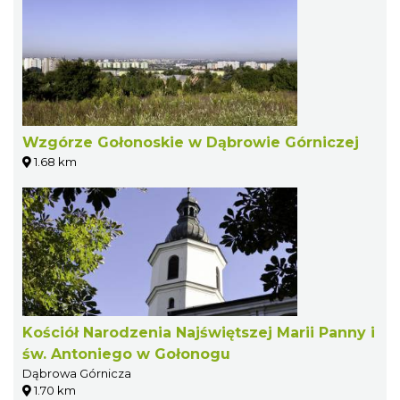
Wzgórze Gołonoskie w Dąbrowie Górniczej
1.68 km
Kościół Narodzenia Najświętszej Marii Panny i
św. Antoniego w Gołonogu
Dąbrowa Górnicza
1.70 km