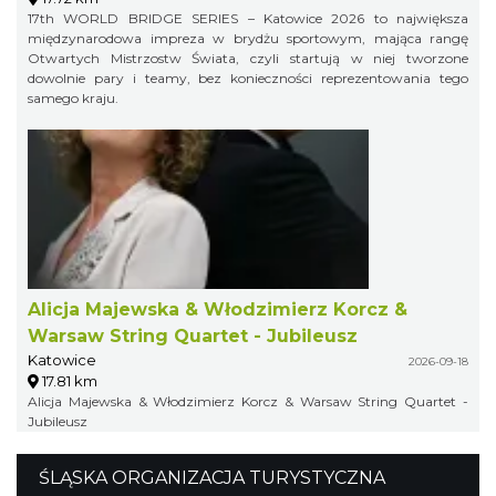
17th WORLD BRIDGE SERIES – Katowice 2026 to największa
międzynarodowa impreza w brydżu sportowym, mająca rangę
Otwartych Mistrzostw Świata, czyli startują w niej tworzone
dowolnie pary i teamy, bez konieczności reprezentowania tego
samego kraju.
Alicja Majewska & Włodzimierz Korcz &
Warsaw String Quartet - Jubileusz
Katowice
2026-09-18
17.81 km
Alicja Majewska & Włodzimierz Korcz & Warsaw String Quartet -
Jubileusz
ŚLĄSKA ORGANIZACJA TURYSTYCZNA