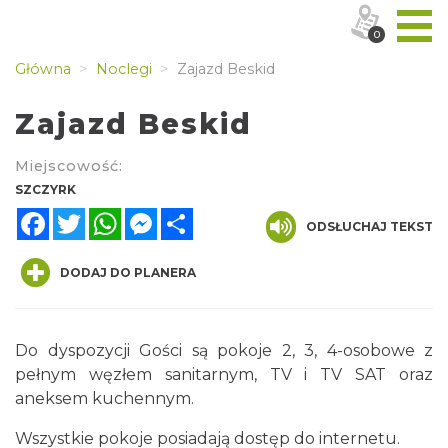
0
Główna
Noclegi
Zajazd Beskid
Zajazd Beskid
Miejscowość:
SZCZYRK
Facebook
Twitter
WhatsApp
Messenger
Share
ODSŁUCHAJ TEKST
DODAJ DO PLANERA
Do dyspozycji Gości są pokoje 2, 3, 4-osobowe z
pełnym węzłem sanitarnym, TV i TV SAT oraz
aneksem kuchennym.
Wszystkie pokoje posiadają dostęp do internetu.