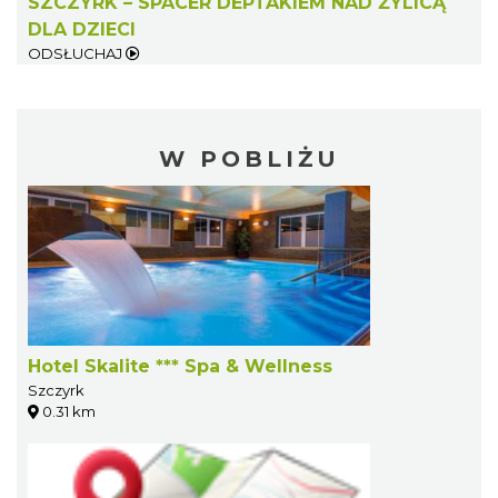
SZCZYRK – SPACER DEPTAKIEM NAD ŻYLICĄ
DLA DZIECI
ODSŁUCHAJ
W POBLIŻU
Hotel Skalite *** Spa & Wellness
Szczyrk
0.31 km