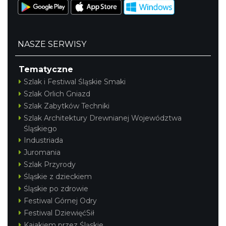
NASZE SERWISY
Tematyczne
Szlak i Festiwal Śląskie Smaki
Szlak Orlich Gniazd
Szlak Zabytków Techniki
Szlak Architektury Drewnianej Województwa
Śląskiego
Industriada
Juromania
Szlak Przyrody
Śląskie z dzieckiem
Śląskie po zdrowie
Festiwal Górnej Odry
Festiwal DziewięćSił
Kajakiem przez Śląskie