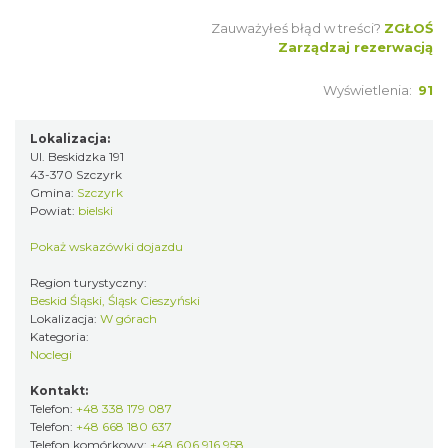
Zauważyłeś błąd w treści?
ZGŁOŚ
Zarządzaj rezerwacją
Wyświetlenia:
91
Lokalizacja:
Ul. Beskidzka 191
43-370 Szczyrk
Gmina:
Szczyrk
Powiat:
bielski
Pokaż wskazówki dojazdu
Region turystyczny:
Beskid Śląski, Śląsk Cieszyński
Lokalizacja:
W górach
Kategoria:
Noclegi
Kontakt:
Telefon:
+48 338 179 087
Telefon:
+48 668 180 637
Telefon komórkowy:
+48 606 916 958