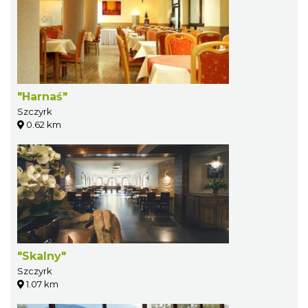
"Harnaś"
Szczyrk
0.62 km
"Skalny"
Szczyrk
1.07 km