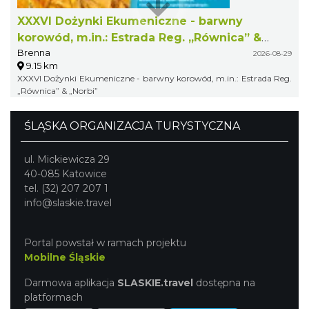
XXXVI Dożynki Ekumeniczne - barwny
korowód, m.in.: Estrada Reg. „Równica” &
Brenna
„Norbi”
2026-08-29
9.15 km
XXXVI Dożynki Ekumeniczne - barwny korowód, m.in.: Estrada Reg.
„Równica” & „Norbi”
ŚLĄSKA ORGANIZACJA TURYSTYCZNA
ul. Mickiewicza 29
40-085 Katowice
tel. (32) 207 207 1
info@slaskie.travel
Portal powstał w ramach projektu
Mobilne Śląskie
Darmowa aplikacja
SLASKIE.travel
dostępna na
platformach