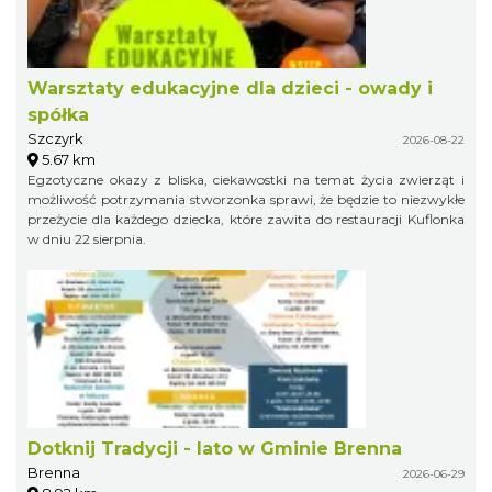
Warsztaty edukacyjne dla dzieci - owady i
spółka
Szczyrk
2026-08-22
5.67 km
Egzotyczne okazy z bliska, ciekawostki na temat życia zwierząt i
możliwość potrzymania stworzonka sprawi, że będzie to niezwykłe
przeżycie dla każdego dziecka, które zawita do restauracji Kuflonka
w dniu 22 sierpnia.
Dotknij Tradycji - lato w Gminie Brenna
Brenna
2026-06-29