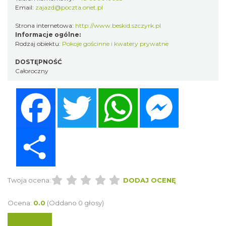
Email:
zajazd@poczta.onet.pl
Strona internetowa:
http://www.beskid.szczyrk.pl
Informacje ogólne:
Rodzaj obiektu:
Pokoje gościnne i kwatery prywatne
DOSTĘPNOŚĆ
Całoroczny
Facebook
Twitter
WhatsApp
Messenger
Share
Twoja ocena:
DODAJ OCENĘ
Ocena:
0.0
(Oddano 0 głosy)