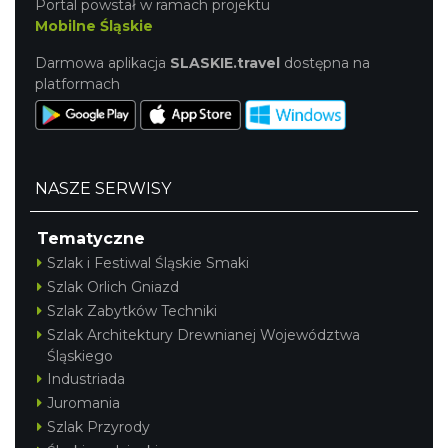
Portal powstał w ramach projektu
Mobilne Śląskie
Darmowa aplikacja
SLASKIE.travel
dostępna na
platformach
NASZE SERWISY
Tematyczne
Szlak i Festiwal Śląskie Smaki
Szlak Orlich Gniazd
Szlak Zabytków Techniki
Szlak Architektury Drewnianej Województwa
Śląskiego
Industriada
Juromania
Szlak Przyrody