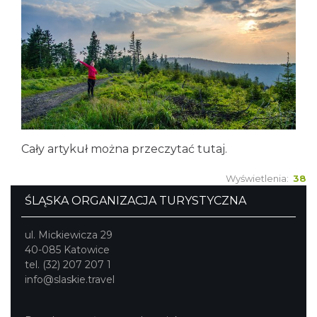
Cały artykuł można przeczytać
tutaj
.
Wyświetlenia:
38
ŚLĄSKA ORGANIZACJA TURYSTYCZNA
ul. Mickiewicza 29
40-085 Katowice
tel. (32) 207 207 1
info@slaskie.travel