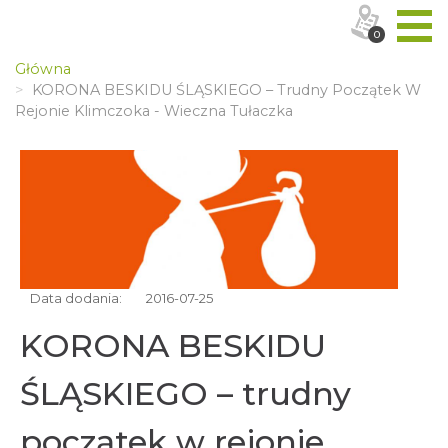
0
Główna
KORONA BESKIDU ŚLĄSKIEGO – Trudny Początek W
Rejonie Klimczoka - Wieczna Tułaczka
Data dodania:
2016-07-25
KORONA BESKIDU
ŚLĄSKIEGO – trudny
początek w rejonie