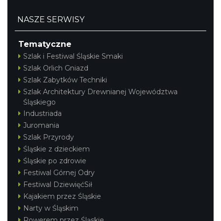
NASZE SERWISY
Tematyczne
Szlak i Festiwal Śląskie Smaki
Szlak Orlich Gniazd
Szlak Zabytków Techniki
Szlak Architektury Drewnianej Województwa
Śląskiego
Industriada
Juromania
Szlak Przyrody
Śląskie z dzieckiem
Śląskie po zdrowie
Festiwal Górnej Odry
Festiwal DziewięćSił
Kajakiem przez Śląskie
Narty w Śląskim
Rowerem przez Śląskie