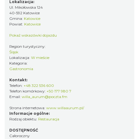
Lokalizacja:
Ul. Mikołowska 124
40-592 Katowice
Gmina:
Katowice
Powiat:
Katowice
Pokaż wskazówki dojazdu
Region turystyczny:
Śląsk
Lokalizacja:
W mieście
Kategoria:
Gastronomia
Kontakt:
Telefon:
+48 322 536 600
Telefon komórkowy:
+50 177 980 7
Email:
willa_aurum@poczta.fm
Strona internetowa:
www.willaaurum.pl/
Informacje ogólne:
Rodzaj obiektu:
Restauracja
DOSTĘPNOŚĆ
Całoroczny