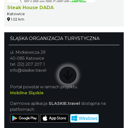
Steak House DADA
Katowice
1.02 km
ŚLĄSKA ORGANIZACJA TURYSTYCZNA
ul. Mickiewicza 29
40-085 Katowice
tel. (32) 207 207 1
info@slaskie.travel
Portal powstał w ramach projektu
Mobilne Śląskie
Darmowa aplikacja
SLASKIE.travel
dostępna na
platformach