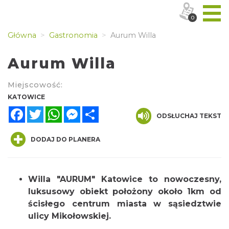
0
Główna
Gastronomia
Aurum Willa
Aurum Willa
Miejscowość:
KATOWICE
Facebook
Twitter
WhatsApp
Messenger
Share
ODSŁUCHAJ TEKST
DODAJ DO PLANERA
Willa "AURUM" Katowice to nowoczesny,
luksusowy obiekt położony około 1km od
ścisłego centrum miasta w sąsiedztwie
ulicy Mikołowskiej.