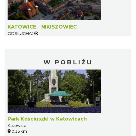
KATOWICE - NIKISZOWIEC
ODSŁUCHAJ
W POBLIŻU
Park Kościuszki w Katowicach
Katowice
0.35 km