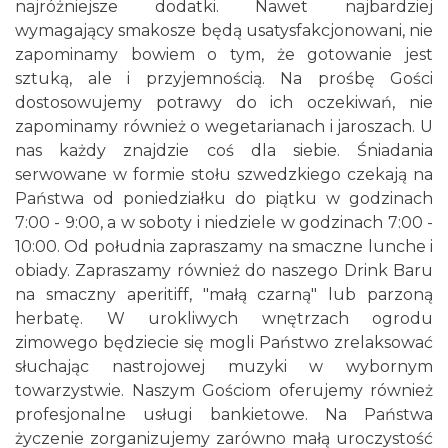
najróżniejsze dodatki. Nawet najbardziej
wymagający smakosze będą usatysfakcjonowani, nie
zapominamy bowiem o tym, że gotowanie jest
sztuką, ale i przyjemnością. Na prośbę Gości
dostosowujemy potrawy do ich oczekiwań, nie
zapominamy również o wegetarianach i jaroszach. U
nas każdy znajdzie coś dla siebie. Śniadania
serwowane w formie stołu szwedzkiego czekają na
Państwa od poniedziałku do piątku w godzinach
7:00 - 9:00, a w soboty i niedziele w godzinach 7:00 -
10:00. Od południa zapraszamy na smaczne lunche i
obiady. Zapraszamy również do naszego Drink Baru
na smaczny aperitiff, "małą czarną" lub parzoną
herbatę. W urokliwych wnętrzach ogrodu
zimowego będziecie się mogli Państwo zrelaksować
słuchając nastrojowej muzyki w wybornym
towarzystwie. Naszym Gościom oferujemy również
profesjonalne usługi bankietowe. Na Państwa
życzenie zorganizujemy zarówno małą uroczystość