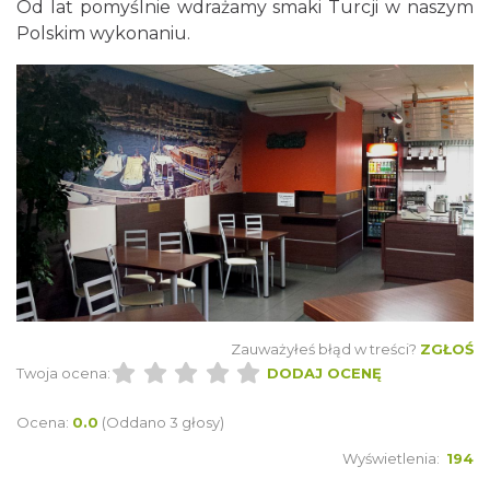
Od lat pomyślnie wdrażamy smaki Turcji w naszym
Polskim wykonaniu.
Zauważyłeś błąd w treści?
ZGŁOŚ
Twoja ocena:
DODAJ OCENĘ
Ocena:
0.0
(Oddano 3 głosy)
Wyświetlenia:
194