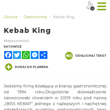
0
Główna
Gastronomia
Kebab King
Kebab King
Miejscowość:
KATOWICE
Facebook
Twitter
WhatsApp
Messenger
Share
ODSŁUCHAJ TEKST
DODAJ DO PLANERA
Jesteśmy firmą działającą w branży gastronomicznej
od 1994 roku.Długoletnie doświadczenie
zaowocowało otwarciem w 2009 roku pod nazwą
„IBISS KEBAP” jednego z najlepszych i najchętniej
odwiedzanych punktów gastronomicznych tego