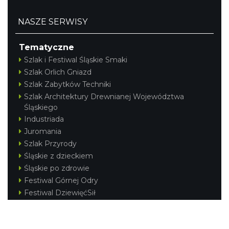
NASZE SERWISY
Tematyczne
Szlak i Festiwal Śląskie Smaki
Szlak Orlich Gniazd
Szlak Zabytków Techniki
Szlak Architektury Drewnianej Województwa
Śląskiego
Industriada
Juromania
Szlak Przyrody
Śląskie z dzieckiem
Śląskie po zdrowie
Festiwal Górnej Odry
Festiwal DziewięćSił
Kajakiem przez Śląskie
Narty w Śląskim