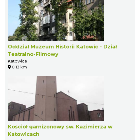
Oddział Muzeum Historii Katowic - Dział
Teatralno-Filmowy
Katowice
0.13 km
Kościół garnizonowy św. Kazimierza w
Katowicach