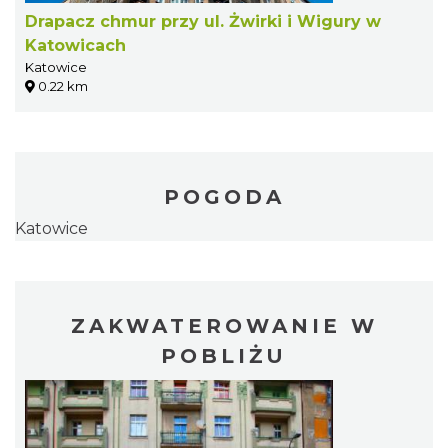
Drapacz chmur przy ul. Żwirki i Wigury w
Katowicach
Katowice
0.22 km
POGODA
Katowice
ZAKWATEROWANIE W
POBLIŻU