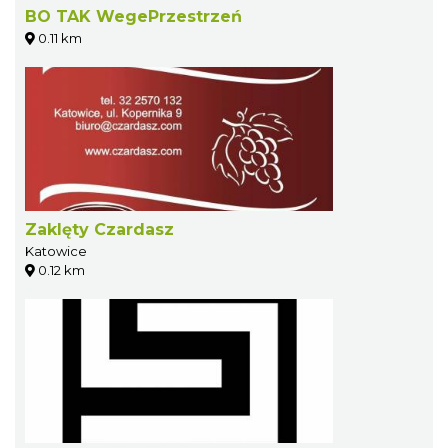
BO TAK WegePrzestrzeń
0.11 km
Zaklęty Czardasz
Katowice
0.12 km