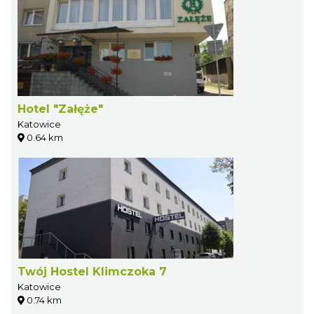
Hotel "Załęże"
Katowice
0.64 km
Twój Hostel Klimczoka 7
Katowice
0.74 km