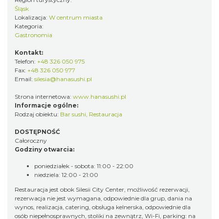
Śląsk
Lokalizacja:
W centrum miasta
Kategoria:
Gastronomia
Kontakt:
Telefon:
+48 326 050 975
Fax:
+48 326 050 977
Email:
silesia@hanasushi.pl
Strona internetowa:
www.hanasushi.pl
Informacje ogólne:
Rodzaj obiektu:
Bar sushi
,
Restauracja
DOSTĘPNOŚĆ
Całoroczny
Godziny otwarcia:
poniedziałek - sobota: 11:00 - 22:00
niedziela: 12:00 - 21:00
Restauracja jest obok Silesii City Center, możliwość rezerwacji,
rezerwacja nie jest wymagana, odpowiednie dla grup, dania na
wynos, realizacja, catering, obsługa kelnerska, odpowiednie dla
osób niepełnosprawnych, stoliki na zewnątrz, Wi-Fi, parking: na