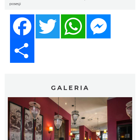
posesji
Facebook
Twitter
WhatsApp
Messenger
Share
GALERIA