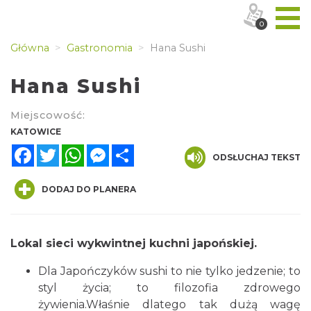
0
Główna
Gastronomia
Hana Sushi
Hana Sushi
Miejscowość:
KATOWICE
Facebook
Twitter
WhatsApp
Messenger
Share
ODSŁUCHAJ TEKST
DODAJ DO PLANERA
Lokal sieci wykwintnej kuchni japońskiej.
Dla Japończyków sushi to nie tylko jedzenie; to
styl życia; to filozofia zdrowego
żywienia.Właśnie dlatego tak dużą wagę