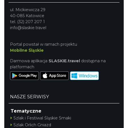
ul. Mickiewicza 29
40-085 Katowice
tel. (32) 207 207 1
info@slaskie.travel
Portal powstał w ramach projektu
Mobilne Śląskie
Darmowa aplikacja
SLASKIE.travel
dostępna na
platformach
NASZE SERWISY
Tematyczne
Szlak i Festiwal Śląskie Smaki
Szlak Orlich Gniazd