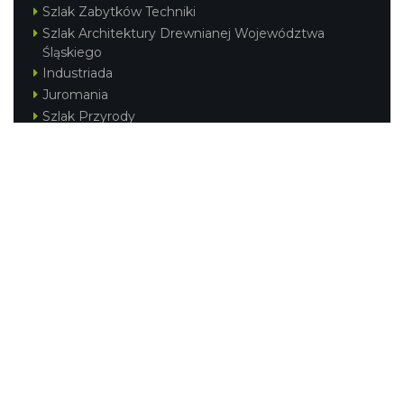
Szlak Zabytków Techniki
Szlak Architektury Drewnianej Województwa
Śląskiego
Industriada
Juromania
Szlak Przyrody
Śląskie z dzieckiem
Śląskie po zdrowie
Festiwal Górnej Odry
Festiwal DziewięćSił
Kajakiem przez Śląskie
Narty w Śląskim
Rowerem przez Śląskie
Silesia Convention
Regionalne
Beskidy
Śląsk Cieszyński
Jura Krakowsko-Częstochowska
Kraina Górnej Odry