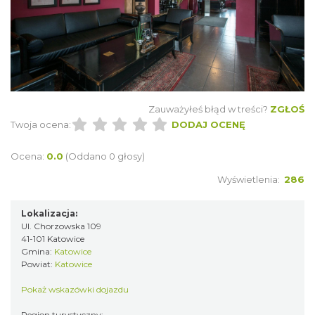
Zauważyłeś błąd w treści?
ZGŁOŚ
Twoja ocena:
DODAJ OCENĘ
Ocena:
0.0
(Oddano 0 głosy)
Wyświetlenia:
286
Lokalizacja:
Ul. Chorzowska 109
41-101 Katowice
Gmina:
Katowice
Powiat:
Katowice
Pokaż wskazówki dojazdu
Region turystyczny: