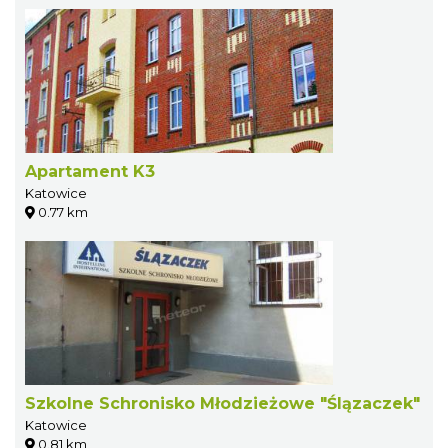
Apartament K3
Katowice
0.77 km
Szkolne Schronisko Młodzieżowe "Ślązaczek"
Katowice
0.81 km