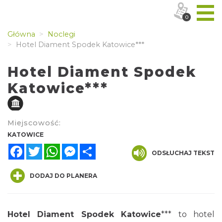
0
Główna
Noclegi
Hotel Diament Spodek Katowice***
Hotel Diament Spodek
Katowice***
Miejscowość:
KATOWICE
Facebook
Twitter
WhatsApp
Messenger
Share
ODSŁUCHAJ TEKST
DODAJ DO PLANERA
Hotel Diament Spodek Katowice
*** to hotel