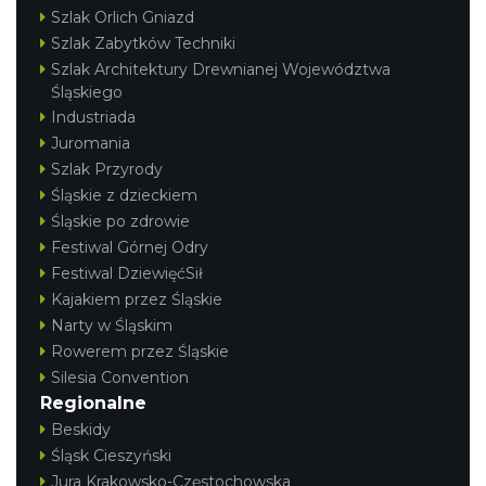
Szlak Orlich Gniazd
Szlak Zabytków Techniki
Szlak Architektury Drewnianej Województwa
Śląskiego
Industriada
Juromania
Szlak Przyrody
Śląskie z dzieckiem
Śląskie po zdrowie
Festiwal Górnej Odry
Festiwal DziewięćSił
Kajakiem przez Śląskie
Narty w Śląskim
Rowerem przez Śląskie
Silesia Convention
Regionalne
Beskidy
Śląsk Cieszyński
Jura Krakowsko-Częstochowska