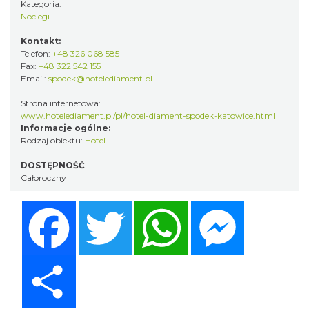
Kategoria:
Noclegi
Kontakt:
Telefon:
+48 326 068 585
Fax:
+48 322 542 155
Email:
spodek@hotelediament.pl
Strona internetowa:
www.hotelediament.pl/pl/hotel-diament-spodek-katowice.html
Informacje ogólne:
Rodzaj obiektu:
Hotel
DOSTĘPNOŚĆ
Całoroczny
Facebook
Twitter
WhatsApp
Messenger
Share