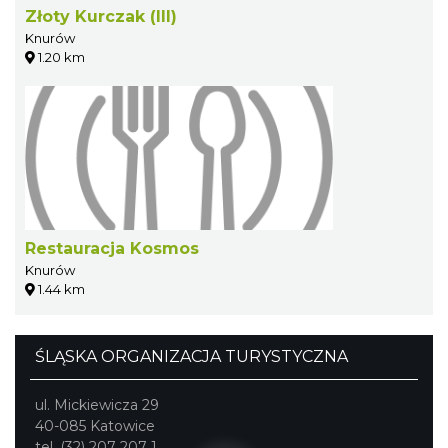
Złoty Kurczak (III)
Knurów
1.20 km
Restauracja Kosmos
Knurów
1.44 km
ŚLĄSKA ORGANIZACJA TURYSTYCZNA
ul. Mickiewicza 29
40-085 Katowice
tel. (32) 207 207 1