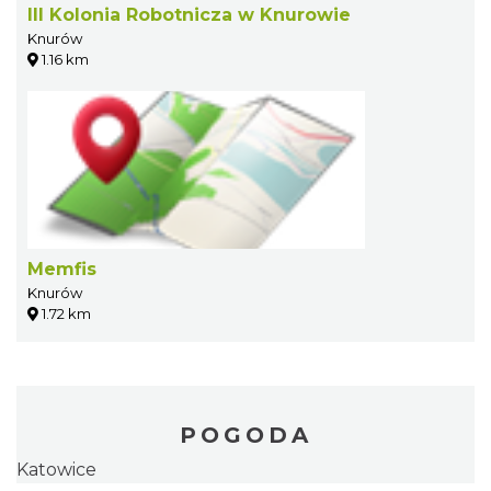
III Kolonia Robotnicza w Knurowie
Knurów
1.16 km
Memfis
Knurów
1.72 km
POGODA
Katowice