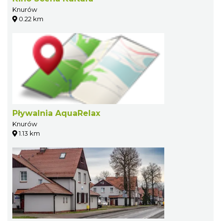
Knurów
0.22 km
Pływalnia AquaRelax
Knurów
1.13 km