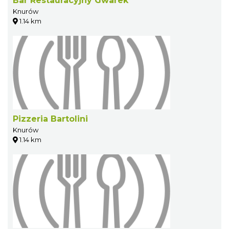
Bar Restauracyjny Gwarek
Knurów
1.14 km
Pizzeria Bartolini
Knurów
1.14 km