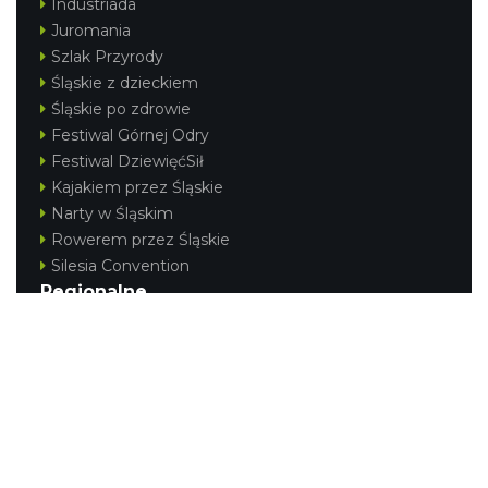
Industriada
Juromania
Szlak Przyrody
Śląskie z dzieckiem
Śląskie po zdrowie
Festiwal Górnej Odry
Festiwal DziewięćSił
Kajakiem przez Śląskie
Narty w Śląskim
Rowerem przez Śląskie
Silesia Convention
Regionalne
Beskidy
Śląsk Cieszyński
Jura Krakowsko-Częstochowska
Kraina Górnej Odry
Górnośląsko-Zagłębiowska Metropolia
KONTAKT
|
PUNKTY IT
|
POLITYKA