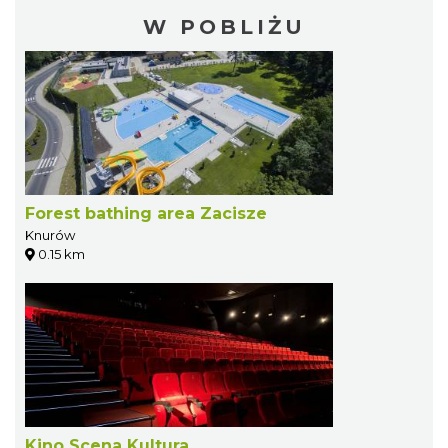
W POBLIŻU
Forest bathing area Zacisze
Knurów
0.15 km
Kino Scena Kultura