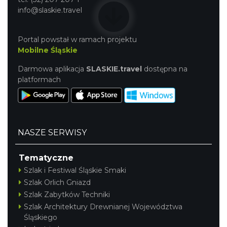
info@slaskie.travel
Portal powstał w ramach projektu
Mobilne Śląskie
Darmowa aplikacja
SLASKIE.travel
dostępna na
platformach
NASZE SERWISY
Tematyczne
Szlak i Festiwal Śląskie Smaki
Szlak Orlich Gniazd
Szlak Zabytków Techniki
Szlak Architektury Drewnianej Województwa
Śląskiego