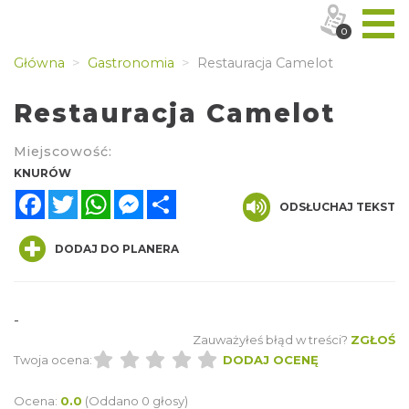
0
Główna
Gastronomia
Restauracja Camelot
Restauracja Camelot
Miejscowość:
KNURÓW
Facebook
Twitter
WhatsApp
Messenger
Share
ODSŁUCHAJ TEKST
DODAJ DO PLANERA
-
Zauważyłeś błąd w treści?
ZGŁOŚ
Twoja ocena:
DODAJ OCENĘ
Ocena:
0.0
(Oddano 0 głosy)