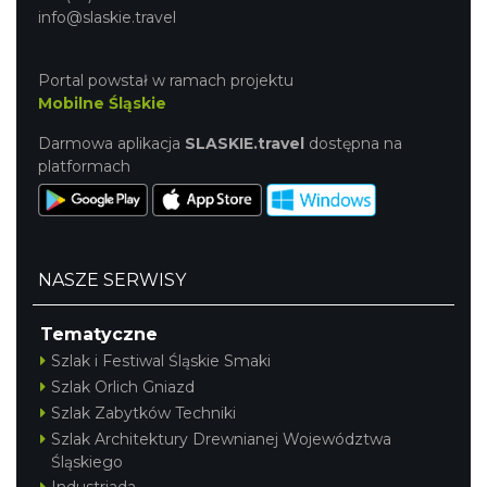
info@slaskie.travel
Portal powstał w ramach projektu
Mobilne Śląskie
Darmowa aplikacja
SLASKIE.travel
dostępna na
platformach
NASZE SERWISY
Tematyczne
Szlak i Festiwal Śląskie Smaki
Szlak Orlich Gniazd
Szlak Zabytków Techniki
Szlak Architektury Drewnianej Województwa
Śląskiego
Industriada