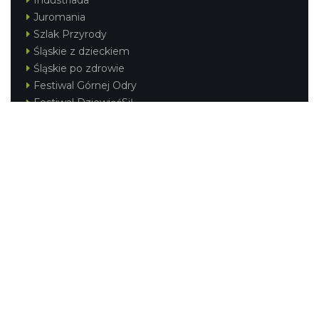
Juromania
Szlak Przyrody
Śląskie z dzieckiem
Śląskie po zdrowie
Festiwal Górnej Odry
Festiwal DziewięćSił
Kajakiem przez Śląskie
Narty w Śląskim
Rowerem przez Śląskie
Silesia Convention
Regionalne
Beskidy
Śląsk Cieszyński
Jura Krakowsko-Częstochowska
Kraina Górnej Odry
Górnośląsko-Zagłębiowska Metropolia
KONTAKT
|
PUNKTY IT
|
POLITYKA