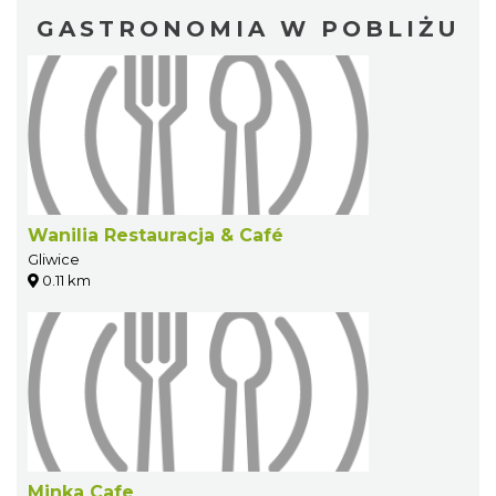
GASTRONOMIA W POBLIŻU
Wanilia Restauracja & Café
Gliwice
0.11 km
Minka Cafe