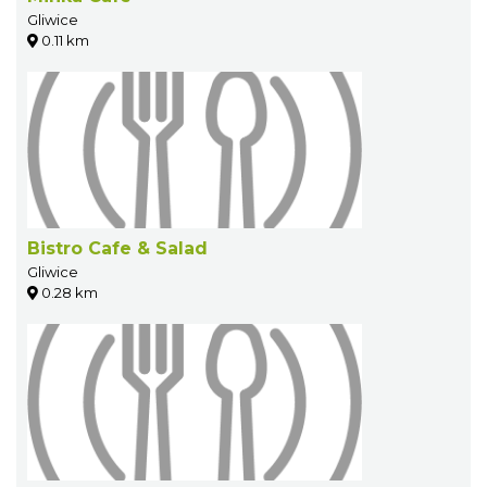
Gliwice
0.11 km
Bistro Cafe & Salad
Gliwice
0.28 km