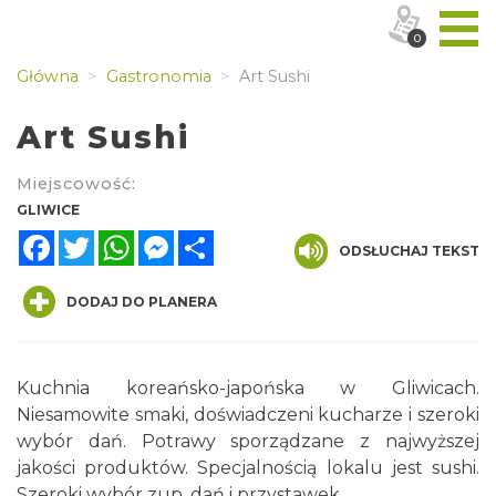
0
Główna
Gastronomia
Art Sushi
Art Sushi
Miejscowość:
GLIWICE
Facebook
Twitter
WhatsApp
Messenger
Share
ODSŁUCHAJ TEKST
DODAJ DO PLANERA
Kuchnia koreańsko-japońska w Gliwicach.
Niesamowite smaki, doświadczeni kucharze i szeroki
wybór dań. Potrawy sporządzane z najwyższej
jakości produktów. Specjalnością lokalu jest sushi.
Szeroki wybór zup, dań i przystawek.