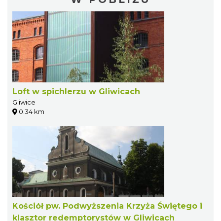
Loft w spichlerzu w Gliwicach
Gliwice
0.34 km
Kościół pw. Podwyższenia Krzyża Świętego i
klasztor redemptorystów w Gliwicach