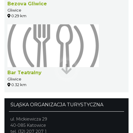
Bezova Gliwice
Gliwice
0.29 km
Bar Teatralny
Gliwice
0.32 km
ŚLĄSKA ORGANIZACJA TURYSTYCZNA
ul. Mickiewicza 29
40-085 Katowice
tel. (32) 207 207 1