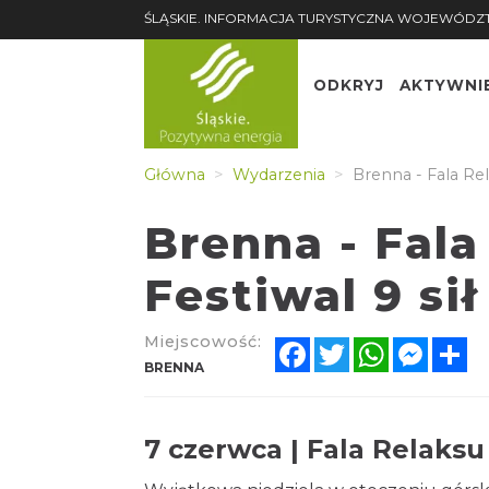
ŚLĄSKIE. INFORMACJA TURYSTYCZNA WOJEWÓDZ
ODKRYJ
AKTYWNI
Główna
Wydarzenia
Brenna - Fala Rela
Brenna - Fala
Festiwal 9 sił
Miejscowość:
Facebook
Twitter
WhatsApp
Messe
Sh
BRENNA
7 czerwca | Fala Relaksu