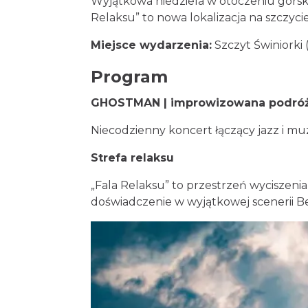
Wyjątkowa niedziela w otoczeniu górski
Relaksu” to nowa lokalizacja na szczyc
Miejsce wydarzenia:
Szczyt Świniorki 
Program
GHOSTMAN | improwizowana podró
Niecodzienny koncert łączący jazz i mu
Strefa relaksu
„Fala Relaksu” to przestrzeń wyciszeni
doświadczenie w wyjątkowej scenerii B