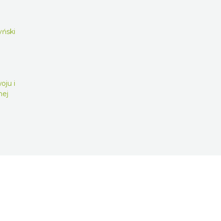
yński
oju i
nej