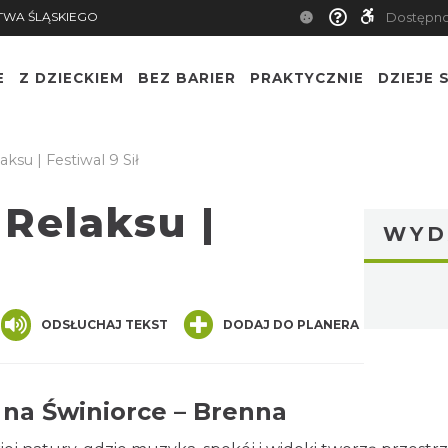
TWA ŚLĄSKIEGO
Dostępn
E
Z DZIECKIEM
BEZ BARIER
PRAKTYCZNIE
DZIEJE S
ksu | Festiwal 9 Sił
 Relaksu |
WYD
nger
are
ODSŁUCHAJ TEKST
DODAJ DO PLANERA
 na Świniorce – Brenna