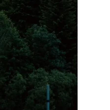
dzieci - owady i spółka
Szczyrk
5.52 km
2026-08-22
Sierpniowe zwiedzanie
Dworku Myśliwskiego
Brenna
6.41 km
2026-08-11
W górach jest wszystko co
kocham
Wisła
7.85 km
2026-08-08
Kino Plenerowe na Hali
Skrzyczeńskiej
Szczyrk
9.19 km
2026-08-08
Kino Plenerowe na Hali
Skrzyczeńskiej
Szczyrk
9.19 km
2026-08-15