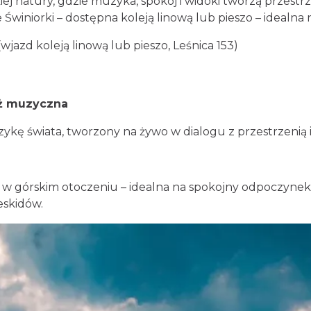
ej natury, gdzie muzyka, spokój i widoki tworzą przestr
ie Świniorki – dostępna koleją linową lub pieszo – ideal
(wjazd koleją linową lub pieszo, Leśnica 153)
ż muzyczna
zykę świata, tworzony na żywo w dialogu z przestrzenią i
a w górskim otoczeniu – idealna na spokojny odpoczynek
eskidów.