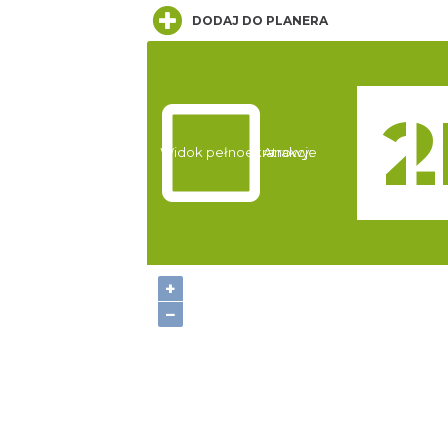
DODAJ DO PLANERA
Widok pełnoekranowy:
Atrakcje
+
−