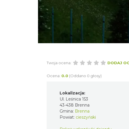
Twoja ocena:
DODAJ O
Ocena:
0.0
(Oddano 0 głosy)
Lokalizacja:
Ul. Leśnica 153
43-438 Brenna
Gmina:
Brenna
Powiat:
cieszyński