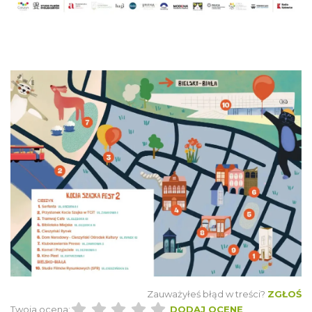
Cieszyn
1.66 km
2026-09-06
„Daniec kontra Kryszak”
Cieszyn
1.76 km
2026-11-08
Zauważyłeś błąd w treści?
ZGŁOŚ
Twoja ocena:
DODAJ OCENĘ