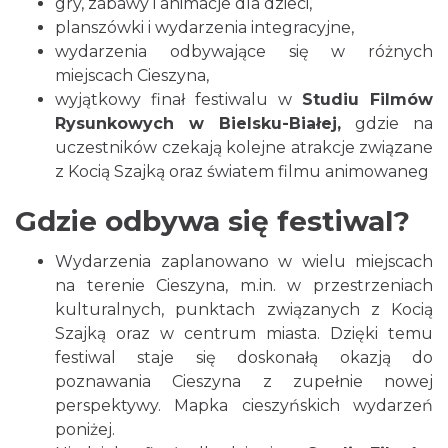
gry, zabawy i animacje dla dzieci,
planszówki i wydarzenia integracyjne,
wydarzenia odbywające się w różnych
miejscach Cieszyna,
Cieszyn
wyjątkowy finał festiwalu w
Studiu Filmów
1.65 km
2026-08-16
Rysunkowych w Bielsku-Białej,
gdzie na
uczestników czekają kolejne atrakcje związane
z Kocią Szajką oraz światem filmu animowaneg
Gdzie odbywa się festiwal?
Wydarzenia zaplanowano w wielu miejscach
na terenie Cieszyna, m.in. w przestrzeniach
Cieszyn
kulturalnych, punktach związanych z Kocią
1.65 km
2026-08-23
Szajką oraz w centrum miasta. Dzięki temu
festiwal staje się doskonałą okazją do
poznawania Cieszyna z zupełnie nowej
perspektywy. Mapka cieszyńskich wydarzeń
poniżej.