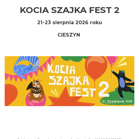
KOCIA SZAJKA FEST 2
21-23 sierpnia 2026 roku
CIESZYN
INTERPRETACJE "Miesiofoto" - wernisaż
wystawy zdjęć miesiąca Cieszyńskiego
Cieszyn
Towarzystwa Fotograficznego
1.60 km
2026-08-07
Cieszyn
1.62 km
2026-08-07