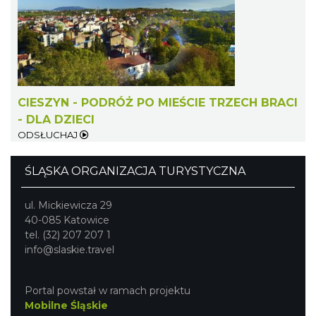
Cieszyn
1.94 km
2026-09-27
CIESZYN - PODRÓŻ PO MIEŚCIE TRZECH BRACI
- DLA DZIECI
ODSŁUCHAJ
ŚWIĘTO HERBATY 2026
Cieszyn
ŚLĄSKA ORGANIZACJA TURYSTYCZNA
1.94 km
2026-08-29
ul. Mickiewicza 29
40-085 Katowice
tel. (32) 207 207 1
info@slaskie.travel
Portal powstał w ramach projektu
Mobilne Śląskie
XV Skarby z Cieszyńskiej Trówły