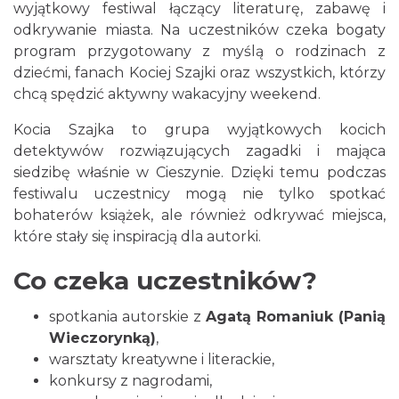
wyjątkowy festiwal łączący literaturę, zabawę i
odkrywanie miasta. Na uczestników czeka bogaty
program przygotowany z myślą o rodzinach z
dziećmi, fanach Kociej Szajki oraz wszystkich, którzy
chcą spędzić aktywny wakacyjny weekend.
Cieszyn
Kocia Szajka to grupa wyjątkowych kocich
1.62 km
2026-08-28
detektywów rozwiązujących zagadki i mająca
siedzibę właśnie w Cieszynie. Dzięki temu podczas
festiwalu uczestnicy mogą nie tylko spotkać
bohaterów książek, ale również odkrywać miejsca,
które stały się inspiracją dla autorki.
Co czeka uczestników?
Cieszyn
spotkania autorskie z
Agatą Romaniuk (Panią
1.65 km
2026-08-09
Wieczorynką)
,
warsztaty kreatywne i literackie,
konkursy z nagrodami,