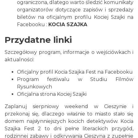
ograniczona, dlatego warto śledzić komunikaty
organizatorów dotyczące zapisów i sprzedaży
Cieszyn
1.66 km
2026-08-23
biletów na oficjalnym profilu Kociej Szajki na
Facebooku :
KOCIA SZAJKA
Przydatne linki
Szczegółowy program, informacje o wejściówkach i
aktualności:
Oficjalny profil Kocia Szajka Fest na Facebooku
Cieszyn
Program festiwalu w Studiu Filmów
1.66 km
2026-08-30
Rysunkowych
Oficjalna strona Kociej Szajki
Zaplanuj sierpniowy weekend w Cieszynie i
przekonaj się, dlaczego właśnie to miasto stało się
domem najsłynniejszych kocich detektywów. Kocia
Szajka Fest 2 to dni pełne literackich przygód,
rodzinnej zabawy i odkrywania Cieszyna z zupełnie