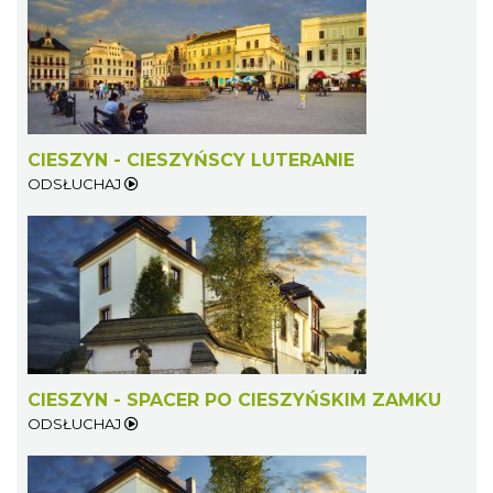
Cieszyn
1.94 km
2026-08-30
CIESZYN - CIESZYŃSCY LUTERANIE
ODSŁUCHAJ
Cieszyn
1.94 km
2026-09-06
CIESZYN - SPACER PO CIESZYŃSKIM ZAMKU
ODSŁUCHAJ