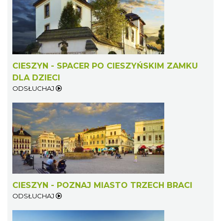
Cieszyn
1.94 km
2026-09-13
CIESZYN - SPACER PO CIESZYŃSKIM ZAMKU
DLA DZIECI
ODSŁUCHAJ
Cieszyn
1.94 km
2026-09-20
CIESZYN - POZNAJ MIASTO TRZECH BRACI
ODSŁUCHAJ