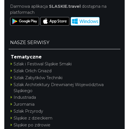
Cieszyn
Darmowa aplikacja
SLASKIE.travel
dostępna na
1.94 km
2026-08-14
platformach
NASZE SERWISY
Tematyczne
Szlak i Festiwal Śląskie Smaki
Zaprojektuj lato z Zamkiem Cieszyn
Szlak Orlich Gniazd
1.94 km
2026-08-08
Szlak Zabytków Techniki
Szlak Architektury Drewnianej Województwa
Śląskiego
Industriada
Juromania
Szlak Przyrody
Śląskie z dzieckiem
Śląskie po zdrowie
Cieszyn