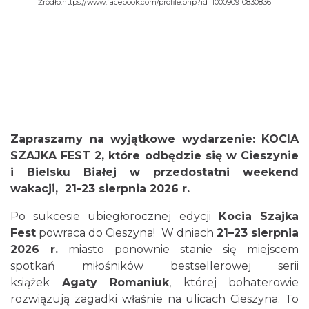
Źródło:
https://www.facebook.com/profile.php?id=100090910830836
Cieszyn
1.62 km
2026-08-14
Zapraszamy na wyjątkowe wydarzenie: KOCIA
SZAJKA FEST 2, które odbędzie się w Cieszynie
i Bielsku Białej w przedostatni weekend
wakacji, 21-23 sierpnia 2026 r.
Po sukcesie ubiegłorocznej edycji
Kocia Szajka
Fest
powraca do Cieszyna! W dniach
21–23 sierpnia
2026 r.
miasto ponownie stanie się miejscem
Cieszyn
spotkań miłośników bestsellerowej serii
1.62 km
2026-08-21
książek
Agaty Romaniuk
, której bohaterowie
rozwiązują zagadki właśnie na ulicach Cieszyna. To