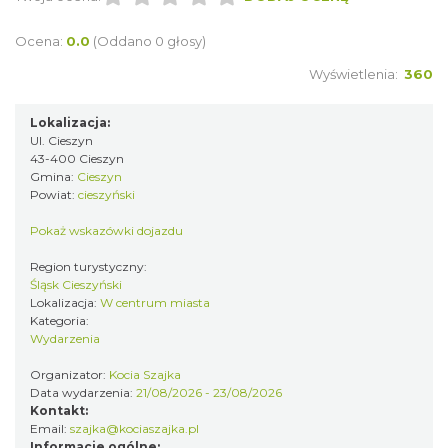
Spektakl "Tajemnica 16. piętra"
Cieszyn
Ocena:
0.0
(Oddano 0 głosy)
1.76 km
2026-10-18
Wyświetlenia:
360
Lokalizacja:
Ul. Cieszyn
43-400 Cieszyn
Gmina:
Cieszyn
Powiat:
cieszyński
Pokaż wskazówki dojazdu
Koncert KARUZELA GNA
Cieszyn
Region turystyczny:
1.76 km
2026-09-20
Śląsk Cieszyński
Lokalizacja:
W centrum miasta
Kategoria:
Wydarzenia
Organizator:
Kocia Szajka
Data wydarzenia:
21/08/2026 - 23/08/2026
Kontakt:
Email:
szajka@kociaszajka.pl
Informacje ogólne: