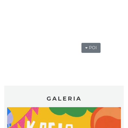
Ślad. Litera. Piksel. Wystawa z okazji 30-
lecia Muzeum Drukarstwa w Cieszynie
Cieszyn
1.87 km
2026-07-01
POI
Cieszyn
GALERIA
1.94 km
2026-08-09