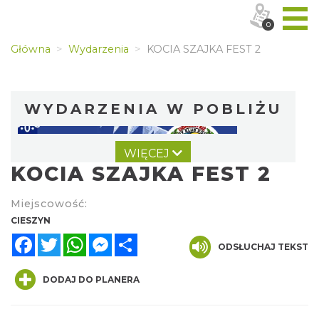
0
Główna
Wydarzenia
KOCIA SZAJKA FEST 2
WYDARZENIA W POBLIŻU
WIĘCEJ
KOCIA SZAJKA FEST 2
Miejscowość:
CIESZYN
Facebook
Twitter
WhatsApp
Messenger
Share
Wystawa: Z ONDRASZKIEM PRZEZ DEKADY
ODSŁUCHAJ TEKST
60-lecie Turystycznego Klubu Kolarskiego
Cieszyn
PTTK "Ondraszek"
DODAJ DO PLANERA
1.60 km
2026-05-27