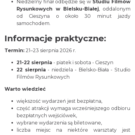
Niedzielny finał odbędzie się w
Studiu Filmów
Rysunkowych w Bielsku-Białej
, oddalonym
od Cieszyna o około 30 minut jazdy
Cieszyn
samochodem.
1.66 km
2026-08-09
Informacje praktyczne:
Termin:
21–23 sierpnia 2026 r.
21-22 sierpnia
- piatek i sobota - Cieszyn
22 sierpnia
- niedziela - Bielsko-Biała - Studio
Filmów Rysunkowych
Cieszyn
1.66 km
2026-08-16
Warto wiedzieć
większość wydarzeń jest bezpłatna,
część atrakcji wymaga wcześniejszego odbioru
bezpłatnych wejściówek,
wybrane wydarzenia są biletowane,
liczba miejsc na niektóre warsztaty jest