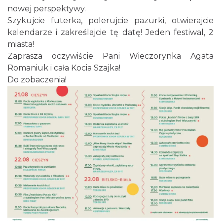
Cieszyn
nowej perspektywy.
1.66 km
2026-08-09
Szykujcie futerka, polerujcie pazurki, otwierajcie
kalendarze i zakreślajcie tę datę! Jeden festiwal, 2
miasta!
Zaprasza oczywiście Pani Wieczorynka Agata
Romaniuk i cała Kocia Szajka!
Do zobaczenia!
Cieszyn
1.66 km
2026-08-23
Koncert na głos i organy - Paweł Konik &
Maciej Zakrzewski