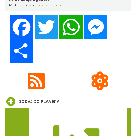
Rodzaj obiektu:
Festiwale
,
Inne
Mozaika Folkloru II – Spotkanie trzech
kultur
Facebook
Twitter
WhatsApp
Messenger
Cieszyn
1.76 km
2026-09-12
Share
LOVE SONGS-historie miłosne zapisane w
muzyce
Cieszyn
DODAJ DO PLANERA
1.76 km
2026-10-24