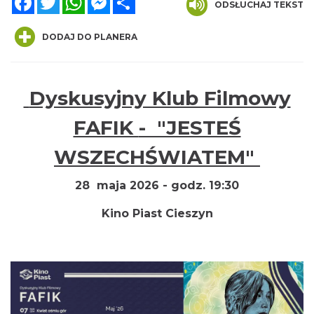
ODSŁUCHAJ TEKST
DODAJ DO PLANERA
Dyskusyjny Klub Filmowy
Cieszyn
0.03 km
2026-08-16
FAFIK
- "JESTEŚ
WSZECHŚWIATEM"
28 maja 2026 - godz. 19:30
Kino Piast Cieszyn
Cieszyn
0.03 km
2026-08-23