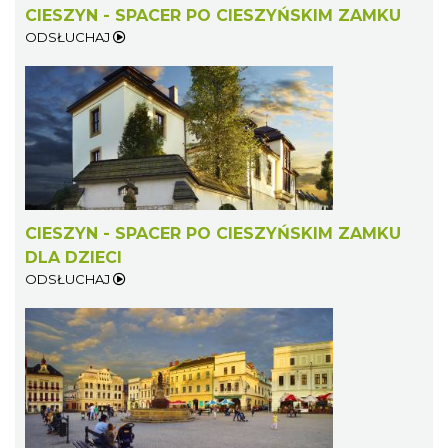
CIESZYN - SPACER PO CIESZYŃSKIM ZAMKU
ODSŁUCHAJ
Cieszyn
0.42 km
2026-08-21
CIESZYN - SPACER PO CIESZYŃSKIM ZAMKU
DLA DZIECI
ODSŁUCHAJ
Cieszyn
0.42 km
2026-08-28