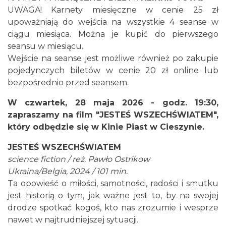
UWAGA! Karnety miesięczne w cenie 25 zł
upoważniają do wejścia na wszystkie 4 seanse w
ciągu miesiąca. Można je kupić do pierwszego
Cieszyn
seansu w miesiącu.
0.07 km
2026-08-21
Wejście na seanse jest możliwe również po zakupie
pojedynczych biletów w cenie 20 zł online lub
bezpośrednio przed seansem.
W czwartek, 28 maja 2026 - godz. 19:30,
zapraszamy na film "JESTEŚ WSZECHŚWIATEM",
który odbędzie się w Kinie Piast w Cieszynie.
Cieszyn
JESTEŚ WSZECHŚWIATEM
0.07 km
2026-08-28
science fiction / reż. Pawło Ostrikow
Ukraina/Belgia, 2024 / 101 min.
Ta opowieść o miłości, samotności, radości i smutku
jest historią o tym, jak ważne jest to, by na swojej
drodze spotkać kogoś, kto nas zrozumie i wesprze
nawet w najtrudniejszej sytuacji.