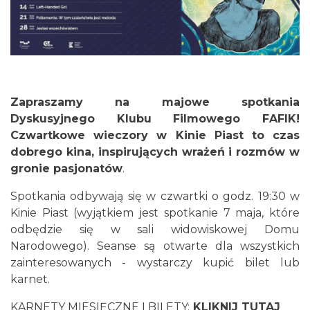
Cieszyn
0.03 km
2026-08-30
Zapraszamy na majowe spotkania
Dyskusyjnego Klubu Filmowego FAFIK!
Czwartkowe wieczory w Kinie Piast to czas
dobrego kina, inspirujących wrażeń i rozmów w
gronie pasjonatów
.
Spotkania odbywają się w czwartki o godz. 19:30 w
Kinie Piast (wyjątkiem jest spotkanie 7 maja, które
Cieszyn
odbędzie się w sali widowiskowej Domu
0.07 km
2026-08-14
Narodowego). Seanse są otwarte dla wszystkich
zainteresowanych - wystarczy kupić bilet lub
karnet.
KARNETY MIESIĘCZNE I BILETY:
KLIKNIJ TUTAJ