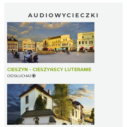
AUDIOWYCIECZKI
Koncert na głos i organy - Paweł Konik &
Maciej Zakrzewski
Cieszyn
0.40 km
2026-09-06
CIESZYN - CIESZYŃSCY LUTERANIE
ODSŁUCHAJ
Cieszyn
0.42 km
2026-08-14