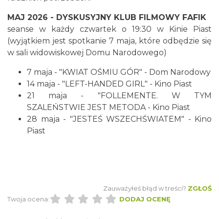
Cieszyn
0.09 km
2026-08-23
MAJ 2026 - DYSKUSYJNY KLUB FILMOWY FAFIK
seanse w każdy czwartek o 19:30 w Kinie Piast
(wyjątkiem jest spotkanie 7 maja, które odbędzie się
w sali widowiskowej Domu Narodowego)
7 maja - "KWIAT OŚMIU GÓR" - Dom Narodowy
14 maja - "LEFT-HANDED GIRL" - Kino Piast
21 maja - "FOLLEMENTE. W TYM
SZALEŃSTWIE JEST METODA - Kino Piast
Wystawa: Z ONDRASZKIEM PRZEZ DEKADY
28 maja - "JESTEŚ WSZECHŚWIATEM" - Kino
60-lecie Turystycznego Klubu Kolarskiego
Piast
Cieszyn
PTTK "Ondraszek"
0.13 km
2026-05-27
Zauważyłeś błąd w treści?
ZGŁOŚ
Twoja ocena:
DODAJ OCENĘ