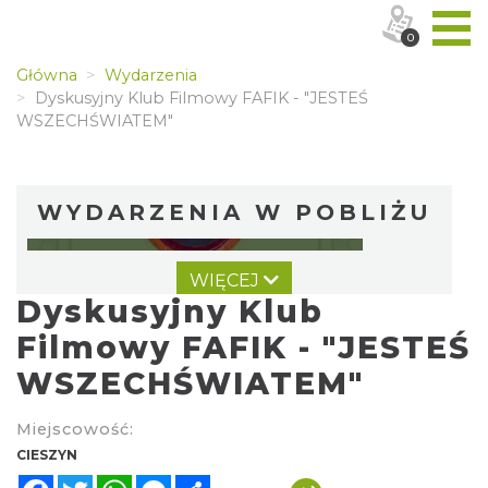
0
Główna
Wydarzenia
Dyskusyjny Klub Filmowy FAFIK - "JESTEŚ
WSZECHŚWIATEM"
WYDARZENIA W POBLIŻU
WIĘCEJ
Dyskusyjny Klub
Filmowy FAFIK - "JESTEŚ
WSZECHŚWIATEM"
Cieszyn
Miejscowość:
0.03 km
2026-08-09
CIESZYN
Facebook
Twitter
WhatsApp
Messenger
Share