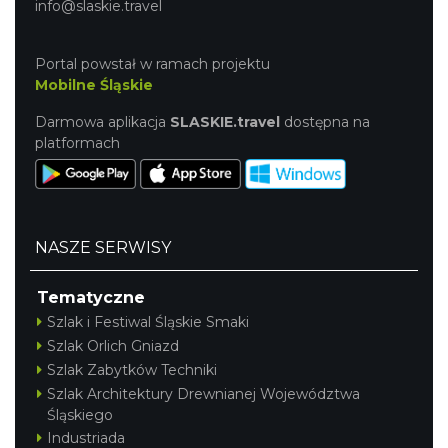
info@slaskie.travel
Portal powstał w ramach projektu
Mobilne Śląskie
Cieszyn
Darmowa aplikacja
SLASKIE.travel
dostępna na
0.42 km
2026-09-19
platformach
NASZE SERWISY
Tematyczne
Cieszyn
Szlak i Festiwal Śląskie Smaki
0.42 km
2026-08-15
Szlak Orlich Gniazd
Szlak Zabytków Techniki
Szlak Architektury Drewnianej Województwa
Śląskiego
Industriada