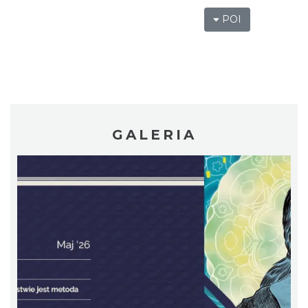
POI
Patroni cieszyńskich ulic - wystawa
Cieszyn
0.33 km
2026-07-03
GALERIA
Ślad. Litera. Piksel. Wystawa z okazji 30-
lecia Muzeum Drukarstwa w Cieszynie
Cieszyn
0.34 km
2026-07-01