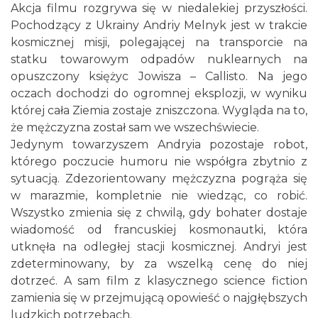
Akcja filmu rozgrywa się w niedalekiej przyszłości.
Pochodzący z Ukrainy Andriy Melnyk jest w trakcie
Cieszyn
kosmicznej misji, polegającej na transporcie na
0.09 km
2026-08-09
statku towarowym odpadów nuklearnych na
opuszczony księżyc Jowisza – Callisto. Na jego
oczach dochodzi do ogromnej eksplozji, w wyniku
której cała Ziemia zostaje zniszczona. Wygląda na to,
że mężczyzna został sam we wszechświecie.
Jedynym towarzyszem Andryia pozostaje robot,
którego poczucie humoru nie współgra zbytnio z
sytuacją. Zdezorientowany mężczyzna pogrąża się
Cieszyn
0.09 km
2026-08-16
w marazmie, kompletnie nie wiedząc, co robić.
Wszystko zmienia się z chwilą, gdy bohater dostaje
wiadomość od francuskiej kosmonautki, która
utknęła na odległej stacji kosmicznej. Andryi jest
zdeterminowany, by za wszelką cenę do niej
dotrzeć. A sam film z klasycznego science fiction
zamienia się w przejmującą opowieść o najgłębszych
ludzkich potrzebach.