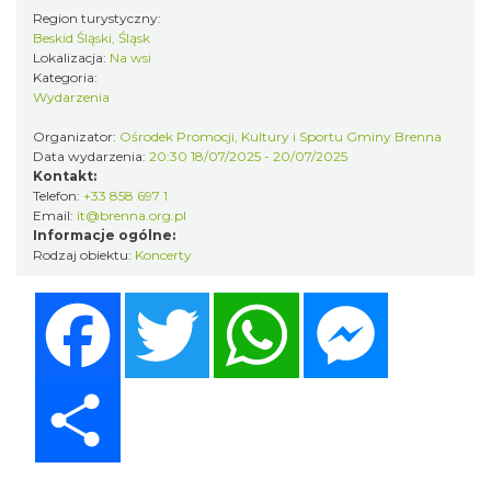
0.46 km
2026-08-14
Region turystyczny:
Beskid Śląski, Śląsk
Lokalizacja:
Na wsi
Kategoria:
Wydarzenia
Organizator:
Ośrodek Promocji, Kultury i Sportu Gminy Brenna
Data wydarzenia:
20:30 18/07/2025 - 20/07/2025
Kontakt:
Telefon:
+33 858 697 1
Email:
it@brenna.org.pl
Święto Zielin - wykład i warsztaty: bukiety
Informacje ogólne:
na Zielną
Rodzaj obiektu:
Koncerty
Brenna
0.46 km
2026-08-14
Facebook
Twitter
WhatsApp
Messenger
Share