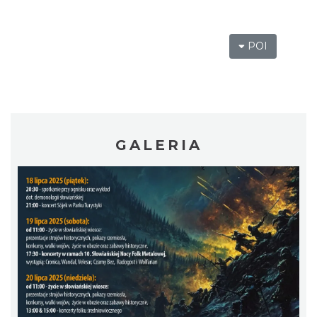
POI
Wakacyjna Potańcówka na Czantorii
Ustroń
6.29 km
2026-08-15
GALERIA
Warsztaty edukacyjne dla dzieci - owady i
spółka
Szczyrk
6.29 km
2026-08-22