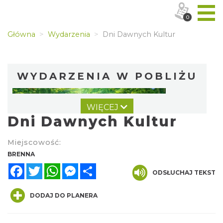
0
Główna
Wydarzenia
Dni Dawnych Kultur
WYDARZENIA W POBLIŻU
WIĘCEJ
Dni Dawnych Kultur
Miejscowość:
BRENNA
Facebook
Twitter
WhatsApp
Messenger
Share
Spotkanie z Utopcem na Bajkowym Szlaku
ODSŁUCHAJ TEKST
Brenna
0.00 km
2026-08-21
DODAJ DO PLANERA