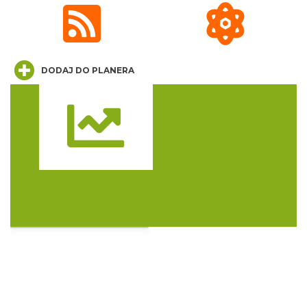
Festiwal Zderzenia Gatunków & Moto
Granda 2026
Brenna
0.46 km
2026-08-07
DODAJ DO PLANERA
Trasa
Sierpniowe zwiedzanie Dworku
Myśliwskiego
Brenna
3.10 km
2026-08-11