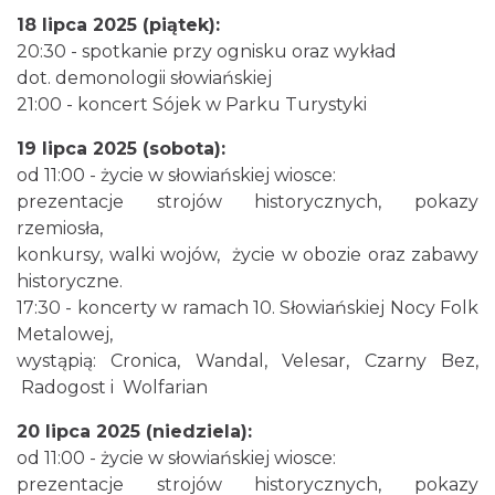
18 lipca 2025 (piątek):
20:30 - spotkanie przy ognisku oraz wykład
dot. demonologii słowiańskiej
21:00 - koncert Sójek w Parku Turystyki
XXXVI Dożynki Ekumeniczne - barwny
19 lipca 2025 (sobota):
korowód, m.in.: Estrada Reg. „Równica” &
od 11:00 - życie w słowiańskiej wiosce:
Brenna
„Norbi”
prezentacje strojów historycznych, pokazy
0.00 km
2026-08-29
rzemiosła,
konkursy, walki wojów, życie w obozie oraz zabawy
historyczne.
17:30 - koncerty w ramach 10. Słowiańskiej Nocy Folk
Metalowej,
wystąpią: Cronica, Wandal, Velesar, Czarny Bez,
Radogost i Wolfarian
Mirosław Szołtysek - koncert
20 lipca 2025 (niedziela):
Brenna
od 11:00 - życie w słowiańskiej wiosce:
0.00 km
2026-08-15
prezentacje strojów historycznych, pokazy