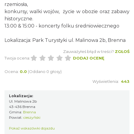
rzemiosła,
konkursy, walki wojów, życie w obozie oraz zabawy
historyczne.
13:00 & 15:00 - koncerty folku średniowiecznego
Lokalizacja: Park Turystyki ul. Malinowa 2b, Brenna
Dotknij Tradycji - lato w Gminie Brenna
Zauważyłeś błąd w treści?
ZGŁOŚ
Brenna
Twoja ocena:
DODAJ OCENĘ
0.23 km
2026-06-29
Ocena:
0.0
(Oddano 0 głosy)
Wyświetlenia:
443
Lokalizacja:
Ul. Malinowa 2b
43-436 Brenna
Gmina:
Brenna
Powiat:
cieszyński
Święto Zielin - Koncert zespołu "Trzy
Struny"
Pokaż wskazówki dojazdu
Brenna