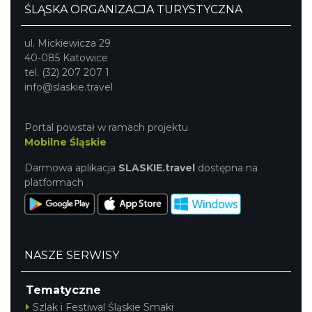
ŚLĄSKA ORGANIZACJA TURYSTYCZNA
ul. Mickiewicza 29
40-085 Katowice
tel. (32) 207 207 1
info@slaskie.travel
Zlot Pojazdów Zabytkowych
Górki Wielkie
Portal powstał w ramach projektu
6.89 km
2026-08-16
Mobilne Śląskie
Darmowa aplikacja
SLASKIE.travel
dostępna na
platformach
NASZE SERWISY
Akcja Przewodnik Czeka
Wisła
Tematyczne
7.37 km
2026-08-16
Szlak i Festiwal Śląskie Smaki