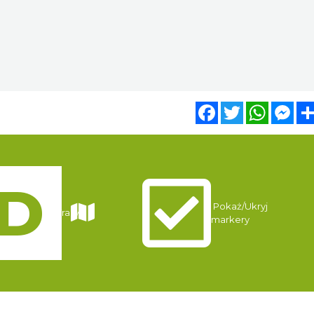
Facebook
Twitter
WhatsA
Mes
Pokaż/Ukryj
Trasy
markery