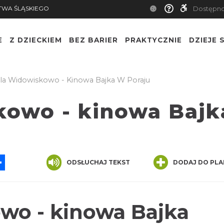
TWA ŚLĄSKIEGO
Dostępn
E
Z DZIECKIEM
BEZ BARIER
PRAKTYCZNIE
DZIEJE S
la Widowiskowo - Kinowa Bajka W Poraju
kowo - kinowa Bajk
App
ssenger
Share
ODSŁUCHAJ TEKST
DODAJ DO PLA
wo - kinowa Bajka