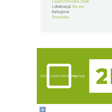
Częstochowska, Śląsk
Lokalizacja:
Na wsi
Kategoria:
Rozrywka
Atrakcje
Widok pełnoekranowy:
Noclegi
+