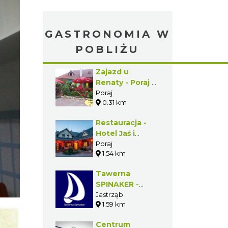
GASTRONOMIA W
POBLIŻU
Zajazd u
Renaty - Poraj -
Gmina Poraj
Poraj
0.31 km
Restauracja -
Hotel Jaś i
Małgosia - Poraj
Poraj
1.54 km
- Gmina Poraj
Tawerna
SPINAKER -
Jastrząb -
Jastrząb
1.59 km
Gmina Poraj
Centrum