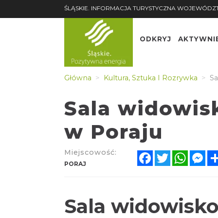
ŚLĄSKIE. INFORMACJA TURYSTYCZNA WOJEWÓDZ
ODKRYJ
AKTYWNI
Główna
Kultura, Sztuka I Rozrywka
Sa
Sala widowis
w Poraju
Miejscowość:
Facebook
Twitter
Whats
Me
PORAJ
Sala widowisko