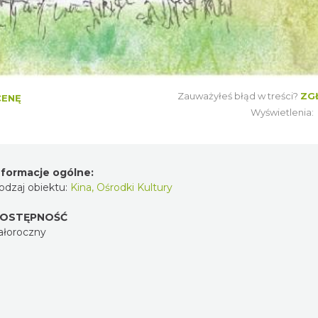
Zauważyłeś błąd w treści?
ZG
CENĘ
Wyświetlenia:
nformacje ogólne:
odzaj obiektu:
Kina, Ośrodki Kultury
OSTĘPNOŚĆ
ałoroczny