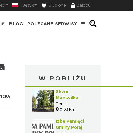
ość
Język
Ulubione
Zaloguj
IĘ
BLOG
POLECANE SERWISY
a
W POBLIŻU
Skwer
NERA
Marszałka
Józefa
Poraj
0.03 km
Piłsudskiego w
Poraju
Izba Pamięci
Gminy Poraj