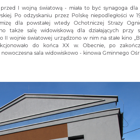
rzed I wojną światową - miała to być synagoga dla
skiej. Po odzyskaniu przez Polskę niepodległości w 19
zę dla powstałej wtedy Ochotniczej Straży Ogni
także salę widowiskową dla działających przy s
 II wojnie światowej urządzono w nim na stałe kino „Ba
nkcjonowało do końca XX w. Obecnie, po zakończ
to nowoczesna sala widowiskowo - kinowa Gminnego Oś