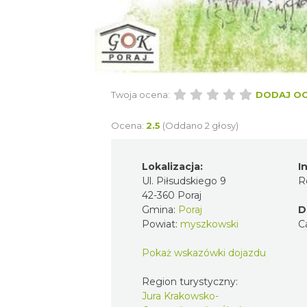
Twoja ocena:
DODAJ O
Ocena:
2.5
(Oddano 2 głosy)
Lokalizacja:
I
Ul. Piłsudskiego 9
R
42-360 Poraj
Gmina:
Poraj
D
Powiat:
myszkowski
C
Pokaż wskazówki dojazdu
Region turystyczny:
Jura Krakowsko-