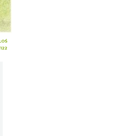
ŁOŚ
122