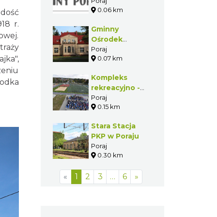
Poraj
0.06 km
 dość
18 r.
Gminny
owej.
Ośrodek
traży
Kultury im.
Poraj
jka",
0.07 km
Janusza
Gniatkowskiego
eniu
Kompleks
w Poraju
rodka
rekreacyjno -
sportowo -
Poraj
0.15 km
kulturalny w
Poraju
Stara Stacja
PKP w Poraju
Poraj
0.30 km
«
1
2
3
…
6
»