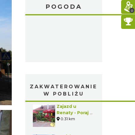
POGODA
0
ZAKWATEROWANIE
W POBLIŻU
Zajazd u
Renaty - Poraj -
Gmina Poraj
0.31 km