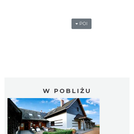
POI
W POBLIŻU