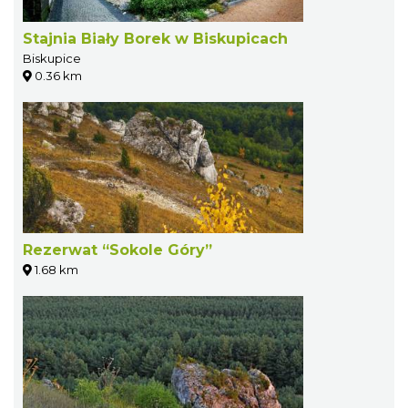
Stajnia Biały Borek w Biskupicach
Biskupice
0.36 km
Rezerwat “Sokole Góry”
1.68 km