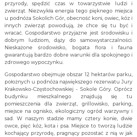
przyrody, spędzić czas w towarzystwie ludzi i
zwierząt. Niezwykła energia tego pięknego miejsca
u podnóża Sokolich Gór, obecność koni, owiec, kóz i
innych zwierząt powodują, że chce się tu być i
wracać. Gospodarstwo przyjazne jest środowisku i
dobrym ludziom, dąży do samowystarczalności.
Nieskażone środowisko, bogata flora i fauna
gwarantują bardzo dobre warunki dla spokojnego i
zdrowego wypoczynku.
Gospodarstwo obejmuje obszar 12 hektarów parku,
położnych u podnóża największego rezerwatu Jury
Krakowsko-Częstochowskiej - Sokole Góry. Oprócz
budynku mieszkalnego znajdują się tu
pomieszczenia dla zwierząt, grillowisko, parking,
miejsce na ognisko, ekologiczny ogród warzywny i
sad. W naszym stadzie mamy cztery konie, dwie
owce, pięć kóz, kota i psa. Miejsce to tworzą ludzie
kochający przyrodę, pragnący pozostać z nią w jak