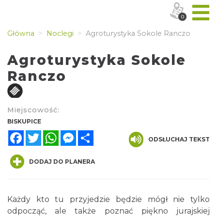
0
Główna
Noclegi
Agroturystyka Sokole Ranczo
Agroturystyka Sokole
Ranczo
Miejscowość:
BISKUPICE
Facebook
Twitter
WhatsApp
Messenger
Share
ODSŁUCHAJ TEKST
DODAJ DO PLANERA
Każdy kto tu przyjedzie będzie mógł nie tylko
odpocząć, ale także poznać piękno jurajskiej