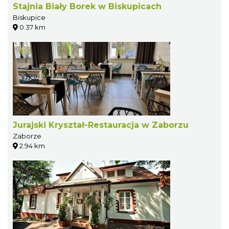
Stajnia Biały Borek w Biskupicach
Biskupice
0.37 km
Jurajski Kryształ-Restauracja w Zaborzu
Zaborze
2.94 km