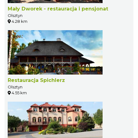
Mały Dworek - restauracja i pensjonat
Olsztyn
4.28 km
Restauracja Spichlerz
Olsztyn
4.55 km