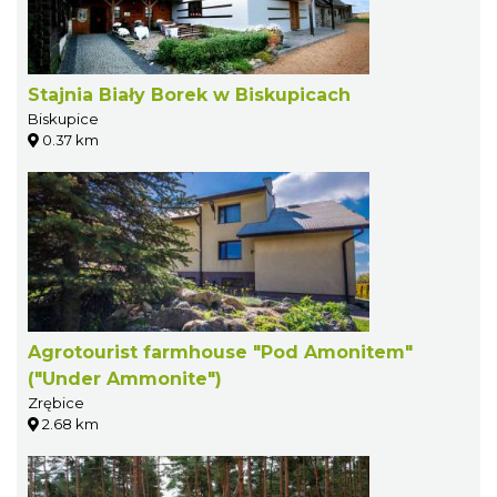
Stajnia Biały Borek w Biskupicach
Biskupice
0.37 km
Agrotourist farmhouse "Pod Amonitem"
("Under Ammonite")
Zrębice
2.68 km