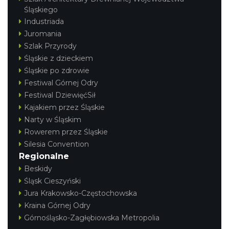
Śląskiego
Industriada
Juromania
Szlak Przyrody
Śląskie z dzieckiem
Śląskie po zdrowie
Festiwal Górnej Odry
Festiwal DziewięćSił
Kajakiem przez Śląskie
Narty w Śląskim
Rowerem przez Śląskie
Silesia Convention
Regionalne
Beskidy
Śląsk Cieszyński
Jura Krakowsko-Częstochowska
Kraina Górnej Odry
Górnośląsko-Zagłębiowska Metropolia