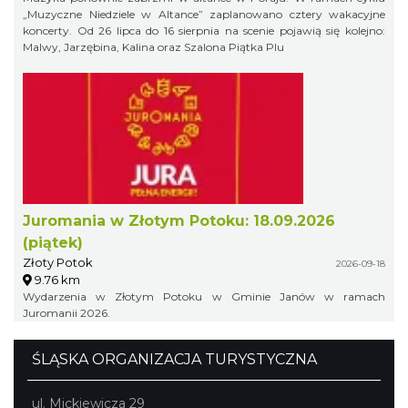
„Muzyczne Niedziele w Altance” zaplanowano cztery wakacyjne
koncerty. Od 26 lipca do 16 sierpnia na scenie pojawią się kolejno:
Malwy, Jarzębina, Kalina oraz Szalona Piątka Plu
Juromania w Złotym Potoku: 18.09.2026
(piątek)
Złoty Potok
2026-09-18
9.76 km
Wydarzenia w Złotym Potoku w Gminie Janów w ramach
Juromanii 2026.
ŚLĄSKA ORGANIZACJA TURYSTYCZNA
ul. Mickiewicza 29