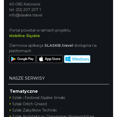
40-085 Katowice
tel. (32) 207 207 1
info@slaskie.travel
Portal powstał w ramach projektu
Mobilne Śląskie
Darmowa aplikacja
SLASKIE.travel
dostępna na
platformach
NASZE SERWISY
Tematyczne
Szlak i Festiwal Śląskie Smaki
Szlak Orlich Gniazd
Szlak Zabytków Techniki
Szlak Architektury Drewnianej Województwa