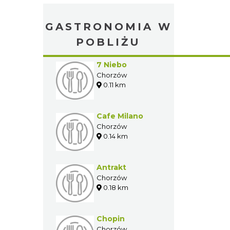
GASTRONOMIA W
POBLIŻU
7 Niebo
Chorzów
0.11 km
Cafe Milano
Chorzów
0.14 km
Antrakt
Chorzów
0.18 km
Chopin
Chorzów