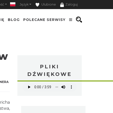
ość
Język
Ulubione
Zaloguj
IĘ
BLOG
POLECANE SERWISY
 w
PLIKI
DŹWIĘKOWE
NERA
richa
stwa,