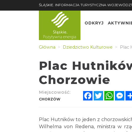
ŚLĄSKIE. INFORMACJA TURYSTYCZNA WOJEWÓDZ
ODKRYJ
AKTYWNI
Główna
Dziedzictwo Kulturowe
Plac 
Plac Hutnikó
Chorzowie
Miejscowość:
Facebook
Twitter
Whats
Me
CHORZÓW
Plac Hutników to jeden z chorzowskich
Wilhelma von Redena, ministra w rzą