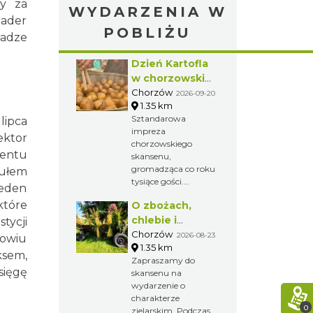
ny za
WYDARZENIA W
nader
POBLIŻU
ładze
Dzień Kartofla
w chorzowskim
skansenie
Chorzów
2026-09-20
1.35 km
Sztandarowa
lipca
impreza
ektor
chorzowskiego
mentu
skansenu,
gromadząca co roku
tułem
tysiące gości.
Reden
Przybliżenie
które
O zbożach,
dawnych obrzędów
i zwyczajów na
chlebie i
tycji
Górnym Śląsku.
ziołach
Chorzów
2026-08-23
łowiu
1.35 km
ksem,
Zapraszamy do
sięgę
skansenu na
wydarzenie o
charakterze
0
zielarskim. Podczas