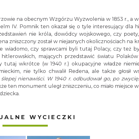
rzowie na obecnym Wzgórzu Wyzwolenia w 1853 r., a w
lm IV. Pomnik ten okazał się o tyle interesujący dla his
zedstawień nie króla, dowódcy wojskowego, czy poety,
a zniszczony został w niejasnych okolicznościach na k
e wiadomo, czy sprawcami byli tutaj Polacy, czy też by
 hitlerowskich, mających przedstawić światu Polaków
 tutaj wkrótce (w 1940 r.) okupacyjne władze niemie
eckim, nie tylko chwalił Redena, ale także głosił 
 w ślepej nienawiści. W 1940 r. odbudował go, po zwycię
że ten monument uległ zniszczeniu, co miało miejsce w
dziecka.
UALNE WYCIECZKI