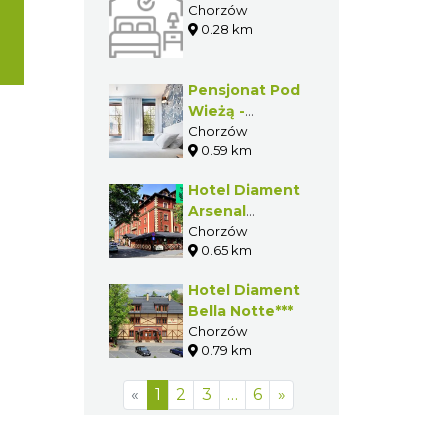
Chorzów
0.28 km
Pensjonat Pod
Wieżą -
Sztygarka
Chorzów
0.59 km
Hotel Diament
Arsenal
Palace****
Chorzów
0.65 km
Hotel Diament
Bella Notte***
Chorzów
0.79 km
«
1
2
3
…
6
»