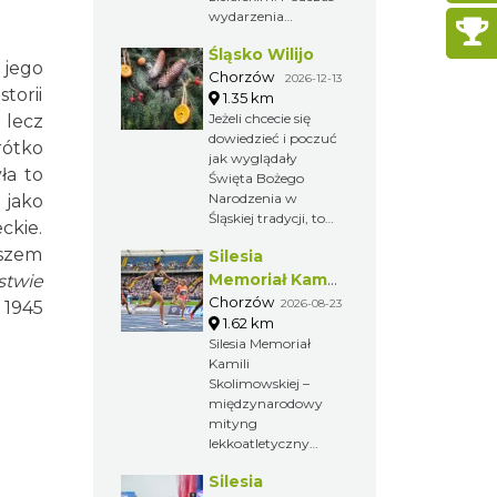
wydarzenia
odbywają się
Śląsko Wilijo
pokazy prac
 jego
żniwnych i działania
Chorzów
2026-12-13
torii
młynów.
1.35 km
Jeżeli chcecie się
 lecz
dowiedzieć i poczuć
rótko
jak wyglądały
ła to
Święta Bożego
Narodzenia w
 jako
Śląskiej tradycji, to
ckie.
zapraszamy Was do
wszem
Silesia
chorzowskiego
skansenu na Śląsko
Memoriał Kamili
stwie
Wilijo.
Skolimowskiej
Chorzów
2026-08-23
 1945
1.62 km
Silesia Memoriał
Kamili
Skolimowskiej –
międzynarodowy
mityng
lekkoatletyczny
organizowany
Silesia
przez Fundację