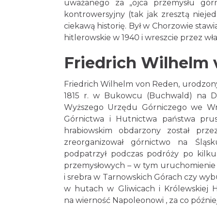
uważanego za „ojca przemysłu górn
kontrowersyjny (tak jak zresztą nieje
ciekawą historię. Był w Chorzowie stawi
hitlerowskie w 1940 i wreszcie przez wł
Friedrich Wilhelm
Friedrich Wilhelm von Reden, urodzony 
1815 r. w Bukowcu (Buchwald) na Do
Wyższego Urzędu Górniczego we Wroc
Górnictwa i Hutnictwa państwa prus
hrabiowskim obdarzony został prze
zreorganizował górnictwo na Śląsk
podpatrzył podczas podróży po kilku k
przemysłowych – w tym uruchomienie 
i srebra w Tarnowskich Górach czy wy
w hutach w Gliwicach i Królewskiej H
na wierność Napoleonowi , za co później