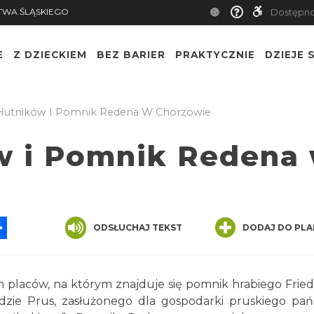
TWA ŚLĄSKIEGO
Dostępn
E
Z DZIECKIEM
BEZ BARIER
PRAKTYCZNIE
DZIEJE S
Hutników I Pomnik Redena W Chorzowie
w i Pomnik Redena
App
ssenger
Share
ODSŁUCHAJ TEKST
DODAJ DO PLA
 placów, na którym znajduje się pomnik hrabiego Fried
dzie Prus, zasłużonego dla gospodarki pruskiego pań