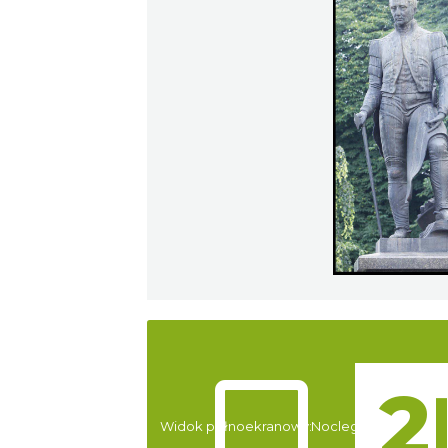
Atrakcje
Widok pełnoekranowy:
Noclegi