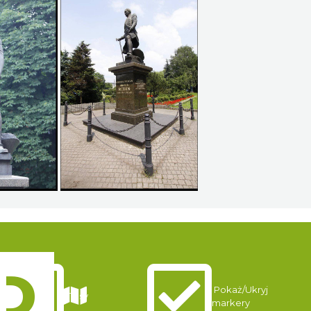
Pokaż/Ukryj
Trasy
markery