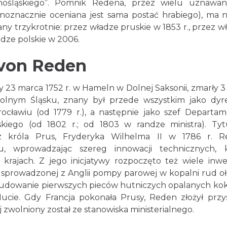
ośląskiego”. Pomnik Redena, przez wielu uznawa
dnoznacznie oceniana jest sama postać hrabiego), ma 
any trzykrotnie: przez władze pruskie w 1853 r., przez w
adze polskie w 2006.
 von Reden
23 marca 1752 r. w Hameln w Dolnej Saksonii, zmarły 3 
lnym Śląsku, znany był przede wszystkim jako dyr
ławiu (od 1779 r.), a następnie jako szef Departa
kiego (od 1802 r.; od 1803 w randze ministra). Ty
z króla Prus, Fryderyka Wilhelma II w 1786 r. 
u, wprowadzając szereg innowacji technicznych, 
rajach. Z jego inicjatywy rozpoczęto też wiele inwes
sprowadzonej z Anglii pompy parowej w kopalni rud o
budowanie pierwszych pieców hutniczych opalanych ko
ucie. Gdy Francja pokonała Prusy, Reden złożył przy
 zwolniony został ze stanowiska ministerialnego.