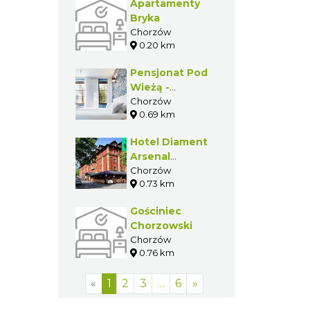
Apartamenty
Bryka
Chorzów
0.20 km
Pensjonat Pod
Wieżą -
Sztygarka
Chorzów
0.69 km
Hotel Diament
Arsenal
Palace****
Chorzów
0.73 km
Gościniec
Chorzowski
Chorzów
0.76 km
«
1
2
3
…
6
»