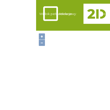
Widok pełnoekranowy:
Atrakcje
Nocle
+
−