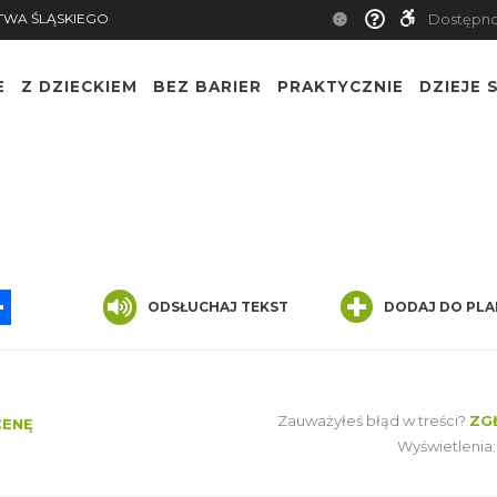
TWA ŚLĄSKIEGO
Dostępn
E
Z DZIECKIEM
BEZ BARIER
PRAKTYCZNIE
DZIEJE S
App
ssenger
Share
ODSŁUCHAJ TEKST
DODAJ DO PLA
Zauważyłeś błąd w treści?
ZG
CENĘ
Wyświetlenia