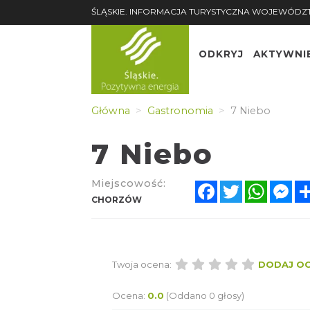
ŚLĄSKIE. INFORMACJA TURYSTYCZNA WOJEWÓDZ
ODKRYJ
AKTYWNI
Główna
Gastronomia
7 Niebo
7 Niebo
Miejscowość:
Facebook
Twitter
Whats
Me
CHORZÓW
Twoja ocena:
DODAJ O
Ocena:
0.0
(Oddano 0 głosy)