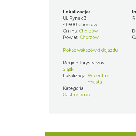
Lokalizacja:
I
Ul. Rynek 3
R
41-500 Chorzów
Gmina:
Chorzów
D
Powiat:
Chorzów
C
Pokaż wskazówki dojazdu
Region turystyczny:
Śląsk
Lokalizacja:
W centrum
miasta
Kategoria:
Gastronomia