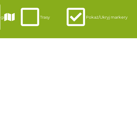
gi
Trasy
Pokaż/Ukryj markery