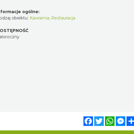
nformacje ogólne:
odzaj obiektu:
Kawiarnia
,
Restauracja
OSTĘPNOŚĆ
ałoroczny
Facebook
Twitter
WhatsA
Mes