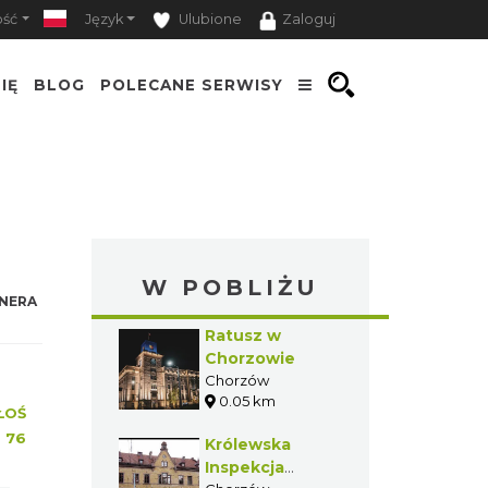
ość
Język
Ulubione
Zaloguj
IĘ
BLOG
POLECANE SERWISY
W POBLIŻU
NERA
Ratusz w
Chorzowie
Chorzów
0.05 km
ŁOŚ
:
76
Królewska
Inspekcja