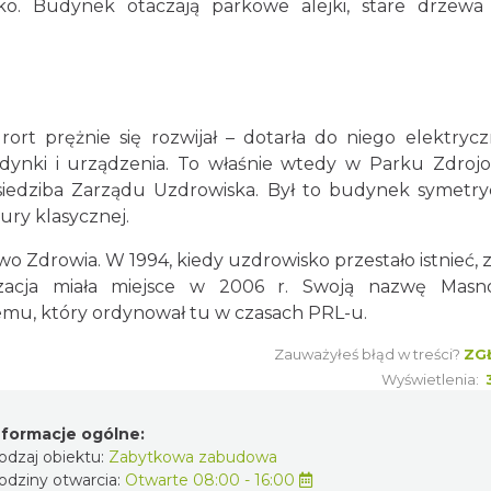
sko. Budynek otaczają parkowe alejki, stare drzewa 
ort prężnie się rozwijał – dotarła do niego elektrycz
dynki i urządzenia. To właśnie wtedy w Parku Zdro
iedziba Zarządu Uzdrowiska. Był to budynek symetry
ury klasycznej.
wo Zdrowia. W 1994, kiedy uzdrowisko przestało istnieć, z
nizacja miała miejsce w 2006 r. Swoją nazwę Mas
emu, który ordynował tu w czasach PRL-u.
Zauważyłeś błąd w treści?
ZG
Wyświetlenia:
nformacje ogólne:
odzaj obiektu:
Zabytkowa zabudowa
odziny otwarcia:
Otwarte 08:00 - 16:00