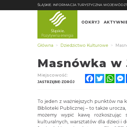
ŚLĄSKIE. INFORMACJA TURYSTYCZNA WOJEWÓDZ
ODKRYJ
AKTYWNI
Główna
Dziedzictwo Kulturowe
Masnó
Masnówka w J
Miejscowość:
Facebook
Twitter
What
JASTRZĘBIE-ZDRÓJ
To jeden z ważniejszych punktów na kul
Biblioteki Publicznej – to także urocza
możemy wypić kawę rozkoszując s
kulturalnych, warsztatów dla dzieci i