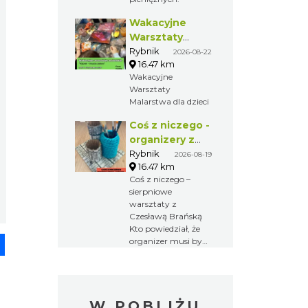
intuicyjny, spokojny
i dostępny dla
Wakacyjne
każdego, nawet bez
Warsztaty
doświadczenia
Malarskie
Rybnik
2026-08-22
muzycznego.
16.47 km
"Rybnik -
Wakacyjne
miasto zieleni"
Warsztaty
Malarstwa dla dzieci
Coś z niczego -
organizery z
tektury, z
Rybnik
2026-08-19
16.47 km
makramy...
Coś z niczego –
sierpniowe
warsztaty z
Czesławą Brańską
Kto powiedział, że
pp
senger
Share
organizer musi być
nudny?
Zapraszamy na
kolejne spotkanie z
cyklu „Coś z
W POBLIŻU
niczego”, podczas