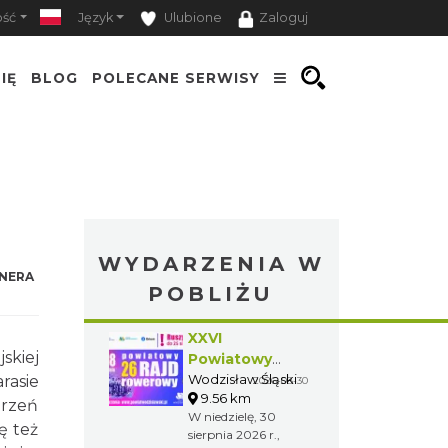
ość
Język
Ulubione
Zaloguj
IĘ
BLOG
POLECANE SERWISY
WYDARZENIA W
NERA
POBLIŻU
XXVI
skiej
Powiatowy
Rajd Rowerowy
Wodzisław Śląski
rasie
2026-08-30
9.56 km
rzeń
W niedzielę, 30
ę też
sierpnia 2026 r.,