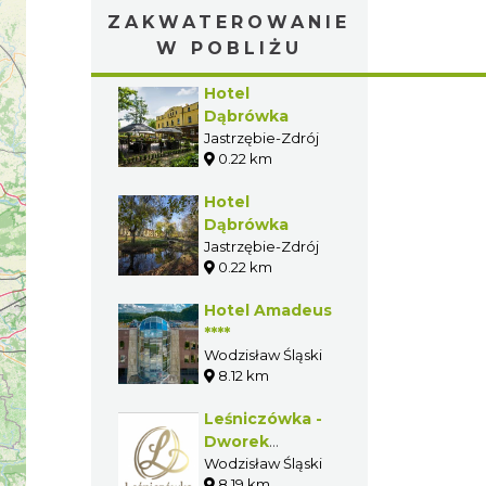
ZAKWATEROWANIE
W POBLIŻU
Hotel
Dąbrówka
Jastrzębie-Zdrój
0.22 km
Hotel
Dąbrówka
Jastrzębie-Zdrój
0.22 km
Hotel Amadeus
****
Wodzisław Śląski
8.12 km
Leśniczówka -
Dworek
Weselny
Wodzisław Śląski
8.19 km