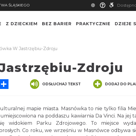
TWA ŚLĄSKIEGO
Dostępn
E
Z DZIECKIEM
BEZ BARIER
PRAKTYCZNIE
DZIEJE S
wka W Jastrzębiu-Zdroju
astrzębiu-Zdroju
sApp
Messenger
Share
ODSŁUCHAJ TEKST
DODAJ DO PLA
turalnej mapie miasta. Masnówka to nie tylko filia Miej
, umiejscowiona na poddaszu kawiarnia Da Vinci. Na jej ta
ię widokiem Parku Zdrojowego. To miejsce wyda
 dorosłych. Co roku, we wrześniu w Masnówce odbywa si