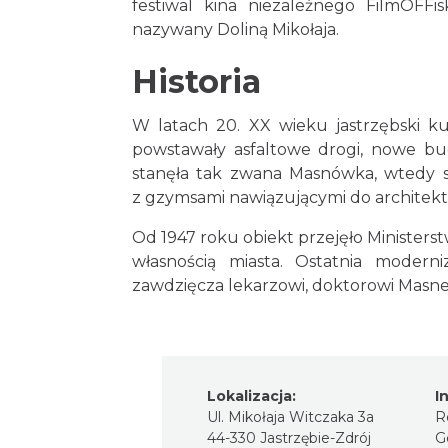
festiwal kina niezależnego FilmOFFi
nazywany Doliną Mikołaja.
Historia
W latach 20. XX wieku jastrzębski kur
powstawały asfaltowe drogi, nowe bu
stanęła tak zwana Masnówka, wtedy s
z gzymsami nawiązującymi do architekt
Od 1947 roku obiekt przejęło Ministerst
własnością miasta. Ostatnia moder
zawdzięcza lekarzowi, doktorowi Masn
Lokalizacja:
I
Ul. Mikołaja Witczaka 3a
R
44-330 Jastrzębie-Zdrój
G