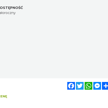
OSTĘPNOŚĆ
ałoroczny
Facebook
Twitter
WhatsA
Mes
CENĘ