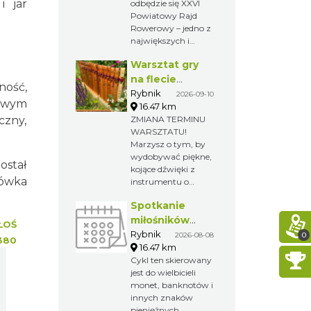
i jar
odbędzie się XXVI
Powiatowy Rajd
Rowerowy – jedno z
największych i
najchętniej
Warsztat gry
wybieranych
wydarzeń
na flecie
ność,
rekreacyjnych w
indiańskim –
Rybnik
2026-09-10
jowym
regionie. Tegoroczna
16.47 km
pierwsze kroki
edycja rozpocznie
czny,
ZMIANA TERMINU
w świecie
się w Wodzisławiu
WARSZTATU!
melodii
Śląskim, a zakończy
Marzysz o tym, by
w Gminie Gorzyce,
wydobywać piękne,
ostał
gdzie na
kojące dźwięki z
uczestników czekać
nówka
instrumentu o
będzie Piknik
niezwykłym
Rowerowy z
Spotkanie
brzmieniu? A może
licznymi atrakcjami.
po prostu chcesz
miłośników
ŁOŚ
spróbować czegoś
numizmatów
Rybnik
0
2026-08-08
380
nowego i
16.47 km
odprężającego?
Cykl ten skierowany
Zapraszamy na
jest do wielbicieli
wyjątkowy warsztat
monet, banknotów i
gry na flecie
innych znaków
indiańskim –
pieniężnych.