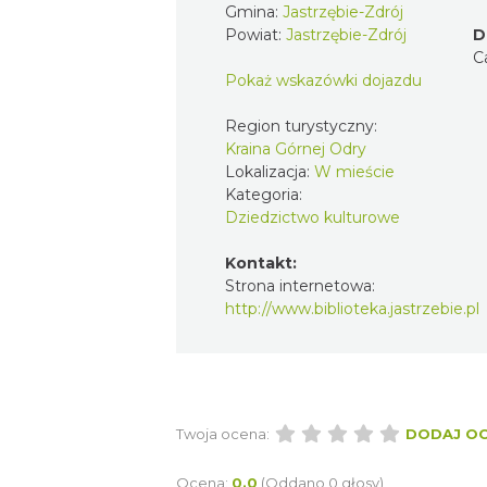
Gmina:
Jastrzębie-Zdrój
Powiat:
Jastrzębie-Zdrój
D
C
Pokaż wskazówki dojazdu
Region turystyczny:
Kraina Górnej Odry
Lokalizacja:
W mieście
Kategoria:
Dziedzictwo kulturowe
Kontakt:
Strona internetowa:
http://www.biblioteka.jastrzebie.pl
Twoja ocena:
DODAJ O
Ocena:
0.0
(Oddano 0 głosy)