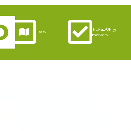
Pokaż/Ukryj
Trasy
markery