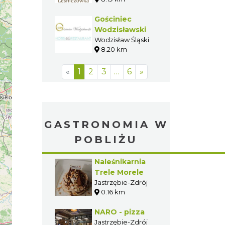
Gościniec
Wodzisławski
Wodzisław Śląski
8.20 km
«
1
2
3
…
6
»
GASTRONOMIA W
POBLIŻU
Naleśnikarnia
Trele Morele
Jastrzębie-Zdrój
0.16 km
NARO - pizza
Jastrzębie-Zdrój