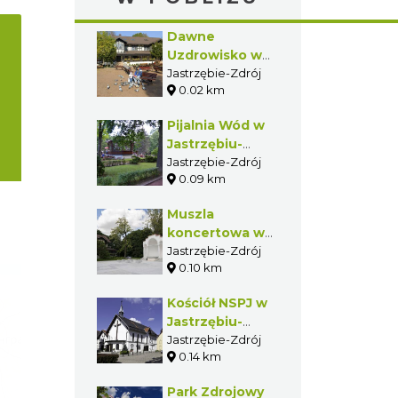
którego znów damy
drugie życie
Dawne
prostym
Uzdrowisko w
materiałom i
Jastrzębiu-
Jastrzębie-Zdrój
zamienimy je w coś
naprawdę
0.02 km
Zdroju
wyjątkowego!
Pijalnia Wód w
Jastrzębiu-
Zdroju
Jastrzębie-Zdrój
0.09 km
Muszla
koncertowa w
Jastrzębiu-
Jastrzębie-Zdrój
0.10 km
Zdroju
Kościół NSPJ w
Jastrzębiu-
Zdroju (Zakład
Jastrzębie-Zdrój
0.14 km
Marii)
Park Zdrojowy