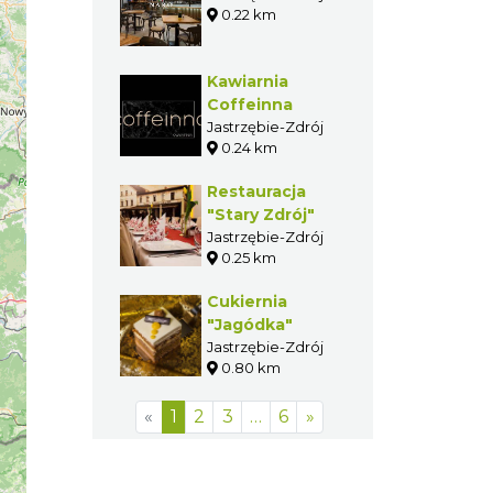
0.22 km
Kawiarnia
Coffeinna
Jastrzębie-Zdrój
0.24 km
Restauracja
"Stary Zdrój"
Jastrzębie-Zdrój
0.25 km
Cukiernia
"Jagódka"
Jastrzębie-Zdrój
0.80 km
«
1
2
3
…
6
»