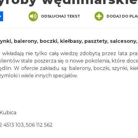
App
ssenger
Share
ODSŁUCHAJ TEKST
DODAJ DO PLA
ki, balerony, boczki, kiełbasy, pasztety, salcesony, 
kładają nie tylko całą wiedzę zdobytą przez lata prak
klientów stale poszerza się o nowe pokolenia, które doce
in. W ofercie zakładu są: balerony, boczki, szynki, kieł
żymloki i wiele innych specjałów.
 Kubica
2 4513 103, 506 112 562