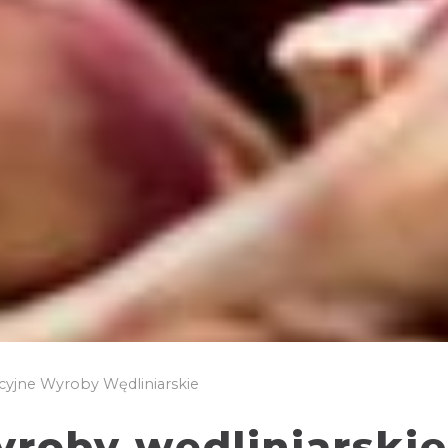
cyjne Wyroby Wędliniarskie
yroby wędliniarskie