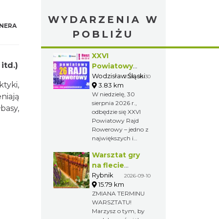
WYDARZENIA W
NERA
POBLIŻU
XXVI
itd.)
Powiatowy
Rajd Rowerowy
Wodzisław Śląski
2026-08-30
tyki,
3.83 km
W niedzielę, 30
niają
sierpnia 2026 r.,
basy,
odbędzie się XXVI
Powiatowy Rajd
Rowerowy – jedno z
największych i
najchętniej
Warsztat gry
wybieranych
wydarzeń
na flecie
rekreacyjnych w
indiańskim –
Rybnik
2026-09-10
regionie. Tegoroczna
15.79 km
pierwsze kroki
edycja rozpocznie
ZMIANA TERMINU
w świecie
się w Wodzisławiu
WARSZTATU!
melodii
Śląskim, a zakończy
Marzysz o tym, by
w Gminie Gorzyce,