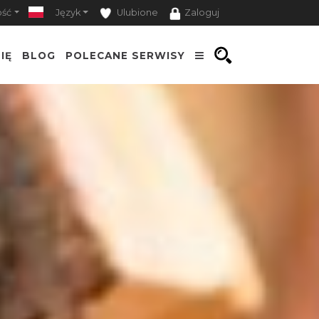
ość
Język
Ulubione
Zaloguj
IĘ
BLOG
POLECANE SERWISY