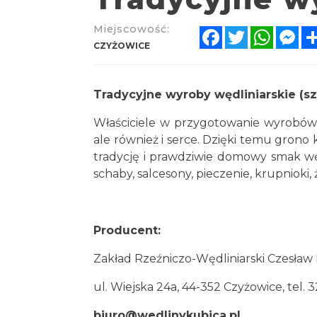
Miejscowość:
Facebook
Twitter
Whats
Me
CZYŻOWICE
Tradycyjne wyroby wędliniarskie (szyn
Właściciele w przygotowanie wyrobów w
ale również i serce. Dzięki temu grono 
tradycję i prawdziwie domowy smak wędl
schaby, salcesony, pieczenie, krupnioki, 
Producent:
Zakład Rzeźniczo-Wędliniarski Czesław
ul. Wiejska 24a, 44-352 Czyżowice, tel. 3
biuro@wedlinykubica.pl