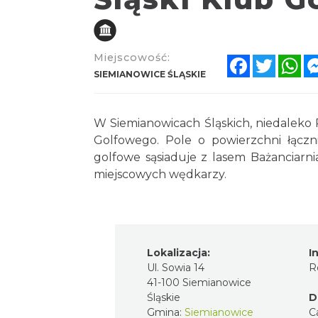
Miejscowość:
Facebook
Twitter
Wh
SIEMIANOWICE ŚLĄSKIE
W Siemianowicach Śląskich, niedaleko 
Golfowego. Pole o powierzchni łączn
golfowe sąsiaduje z lasem Bażanciarni
miejscowych wędkarzy.
Lokalizacja:
I
Ul. Sowia 14
R
41-100 Siemianowice
Śląskie
D
Gmina:
Siemianowice
C