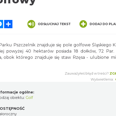
atsApp
Messenger
Share
ODSŁUCHAJ TEKST
DODAJ DO PLA
Parku Pszczelnik znajduje się pole golfowe Śląskiego 
iej powyżej 40 hektarów posiada 18 dołków, 72 Par.
a, obok którego znajduje się staw Rzęsa - ulubione mi
Zauważyłeś błąd w treści?
ZG
Wyświetlenia:
nformacje ogólne:
odzaj obiektu:
Golf
OSTĘPNOŚĆ
ałoroczny