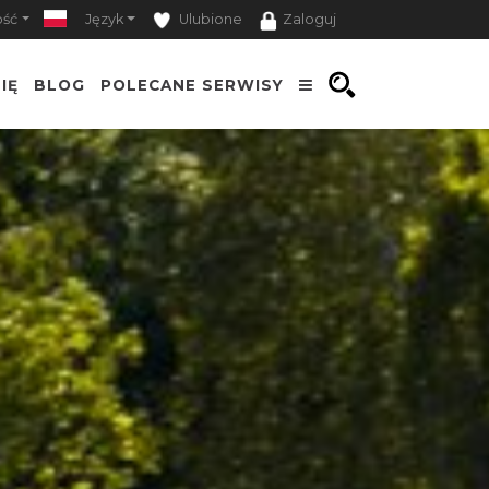
ość
Język
Ulubione
Zaloguj
IĘ
BLOG
POLECANE SERWISY