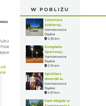
W POBLIŻU
Cmentarz
NERA
żołnierzy
niemieckich w
Siemianowice
Śląskie
Siemianowicach
0.59 km
Śląskich
Klubu
Bańgowie
 Pole
Kompleks
Sportowy
ejsce
"Pszczelnik" -
Siemianowice
Śląskie
korty tenisowe
0.74 km
ŁOŚ
625
Spichlerz
dworski w
Siemianowicach
Siemianowice
Śląskie
Śląskich -
0.97 km
muzeum
Park Miejski w
Siemianowicach