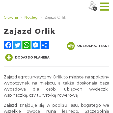
0
Główna
Noclegi
Zajazd Orlik
Zajazd Orlik
Facebook
Twitter
WhatsApp
Messenger
Share
ODSŁUCHAJ TEKST
DODAJ DO PLANERA
Zajazd agroturystyczny Orlik to miejsce na spokojny
wypoczynek na miejscu, a także doskonała baza
wypadowa dla osób lubiących wycieczki,
wspinaczkę, czy turystykę rowerową.
Zajazd znajduje się w pobliżu lasu, bogatego we
wszelkie owoce runa leśnego. Szczególnie