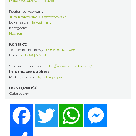
Pokaż wskazówki dojazdu
Region turystyczny:
Jura Krakowsko-Częstochowska
Lokalizacja:
Na wsi, Inny
Kategoria:
Noclegi
Kontakt:
Telefon komórkowy:
+48 500 109 056
Email:
orlik68@o2.pl
Strona internetowa:
http://www.zajazdorlik.pl/
Informacje ogólne:
Rodzaj obiektu:
Agroturystyka
DOSTĘPNOŚĆ
Całoroczny
Facebook
Twitter
WhatsApp
Messenger
Share