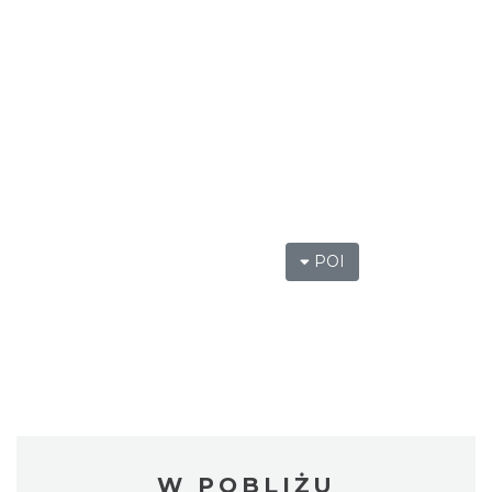
POI
W POBLIŻU