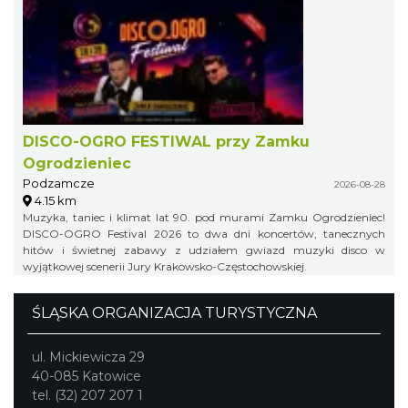
DISCO-OGRO FESTIWAL przy Zamku
Ogrodzieniec
Podzamcze
2026-08-28
4.15 km
Muzyka, taniec i klimat lat 90. pod murami Zamku Ogrodzieniec!
DISCO-OGRO Festival 2026 to dwa dni koncertów, tanecznych
hitów i świetnej zabawy z udziałem gwiazd muzyki disco w
wyjątkowej scenerii Jury Krakowsko-Częstochowskiej.
ŚLĄSKA ORGANIZACJA TURYSTYCZNA
ul. Mickiewicza 29
40-085 Katowice
tel. (32) 207 207 1