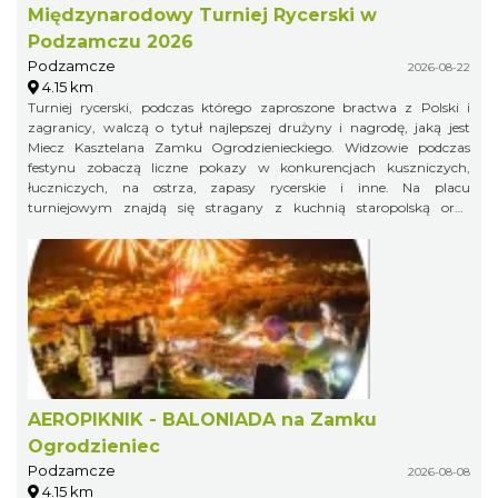
Międzynarodowy Turniej Rycerski w
Podzamczu 2026
Podzamcze
2026-08-22
4.15 km
Turniej rycerski, podczas którego zaproszone bractwa z Polski i
zagranicy, walczą o tytuł najlepszej drużyny i nagrodę, jaką jest
Miecz Kasztelana Zamku Ogrodzienieckiego. Widzowie podczas
festynu zobaczą liczne pokazy w konkurencjach kuszniczych,
łuczniczych, na ostrza, zapasy rycerskie i inne. Na placu
turniejowym znajdą się stragany z kuchnią staropolską oraz
warsztaty rzemieślnicze.
AEROPIKNIK - BALONIADA na Zamku
Ogrodzieniec
Podzamcze
2026-08-08
4.15 km