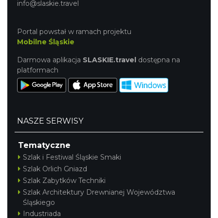
info@slaskie.travel
Portal powstał w ramach projektu
Mobilne Śląskie
Darmowa aplikacja
SLASKIE.travel
dostępna na
platformach
NASZE SERWISY
Tematyczne
Szlak i Festiwal Śląskie Smaki
Szlak Orlich Gniazd
Szlak Zabytków Techniki
Szlak Architektury Drewnianej Województwa
Śląskiego
Industriada