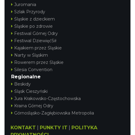
Juromania
Szlak Przyrody
Śląskie z dzieckiem
Śląskie po zdrowie
Festiwal Górnej Odry
Festiwal DziewięćSił
Kajakiem przez Śląskie
Narty w Śląskim
Rowerem przez Śląskie
Silesia Convention
Regionalne
Beskidy
Śląsk Cieszyński
Jura Krakowsko-Częstochowska
Kraina Górnej Odry
Górnośląsko-Zagłębiowska Metropolia
KONTAKT
|
PUNKTY IT
|
POLITYKA
PRYWATNOŚCI