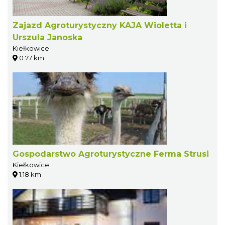
Zajazd Agroturystyczny KAJA Wioletta i
Urszula Janoska
Kiełkowice
0.77 km
Gospodarstwo Agroturystyczne Ferma Strusi
Kiełkowice
1.18 km