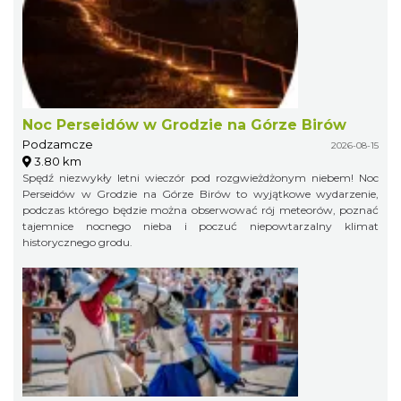
Noc Perseidów w Grodzie na Górze Birów
Podzamcze
2026-08-15
3.80 km
Spędź niezwykły letni wieczór pod rozgwieżdżonym niebem! Noc
Perseidów w Grodzie na Górze Birów to wyjątkowe wydarzenie,
podczas którego będzie można obserwować rój meteorów, poznać
tajemnice nocnego nieba i poczuć niepowtarzalny klimat
historycznego grodu.