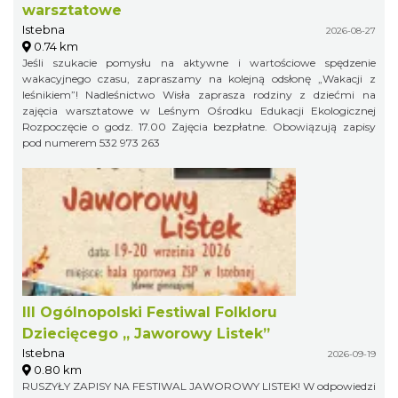
warsztatowe
Istebna
2026-08-27
0.74 km
Jeśli szukacie pomysłu na aktywne i wartościowe spędzenie
wakacyjnego czasu, zapraszamy na kolejną odsłonę „Wakacji z
leśnikiem”! Nadleśnictwo Wisła zaprasza rodziny z dziećmi na
zajęcia warsztatowe w Leśnym Ośrodku Edukacji Ekologicznej
Rozpoczęcie o godz. 17.00 Zajęcia bezpłatne. Obowiązują zapisy
pod numerem 532 973 263
III Ogólnopolski Festiwal Folkloru
Dziecięcego „ Jaworowy Listek”
Istebna
2026-09-19
0.80 km
RUSZYŁY ZAPISY NA FESTIWAL JAWOROWY LISTEK! W odpowiedzi