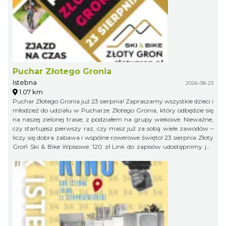
Puchar Złotego Gronia
Istebna
2026-08-23
1.07 km
Puchar Złotego Gronia już 23 sierpnia! Zapraszamy wszystkie dzieci i
młodzież do udziału w Pucharze Złotego Gronia, który odbędzie się
na naszej zielonej trasie, z podziałem na grupy wiekowe. Nieważne,
czy startujesz pierwszy raz, czy masz już za sobą wiele zawodów –
liczy się dobra zabawa i wspólne rowerowe święto! 23 sierpnia Złoty
Groń Ski & Bike Wpisowe: 120 zł Link do zapisów udostępnimy już
niebawem, więc obserwujcie profil organizatora, żeby niczego nie
przegapić!