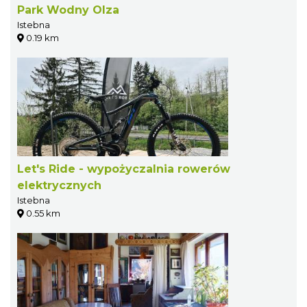
Park Wodny Olza
Istebna
0.19 km
Let's Ride - wypożyczalnia rowerów
elektrycznych
Istebna
0.55 km