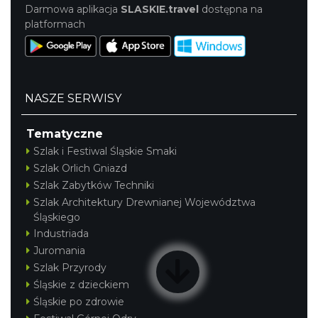
Darmowa aplikacja
SLASKIE.travel
dostępna na
platformach
NASZE SERWISY
Tematyczne
Szlak i Festiwal Śląskie Smaki
Szlak Orlich Gniazd
Szlak Zabytków Techniki
Szlak Architektury Drewnianej Województwa
Śląskiego
Industriada
Juromania
Szlak Przyrody
Śląskie z dzieckiem
Śląskie po zdrowie