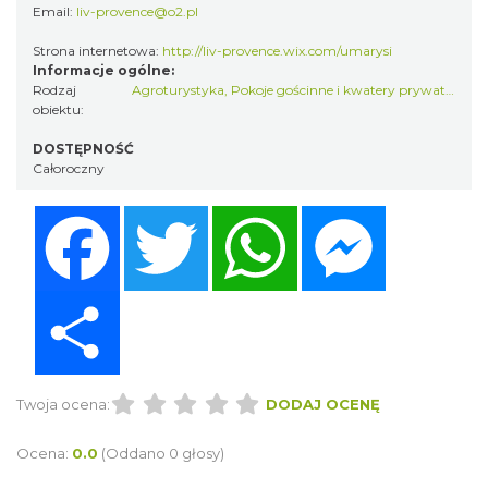
Email:
liv-provence@o2.pl
Strona internetowa:
http://liv-provence.wix.com/umarysi
Informacje ogólne:
Rodzaj
Agroturystyka
,
Pokoje gościnne i kwatery prywatne
obiektu:
DOSTĘPNOŚĆ
Całoroczny
Facebook
Twitter
WhatsApp
Messenger
Share
Twoja ocena:
DODAJ OCENĘ
Ocena:
0.0
(Oddano 0 głosy)