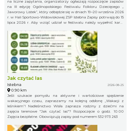
na liczne zapytania, organizatorzy ogłaszają rozpoczęcie zapisów
na III edycję Ogólnopolskiego Festiwalu Folkloru Dziecięcego „
Jaworowy Listek”, który odbędzie się w dniach 19–20 września 2026
r. w Hali Sportowo-Widowiskowej ZSP Istebna Zapisy potrwają do 15
lipca 2026 r. Aby wziąć udział w festiwalu należy wypełnić kartę
zgłoszenia i klauzulę RODO i wysłać ją na adres:
jaworowylistek@gmail.com
Jak czytać las
Istebna
2026-08-25
0.90 km
Jeśli szukacie pomysłu na aktywne i wartościowe spędzenie
wakacyjnego czasu, zapraszamy na kolejną odsłonę „Wakacji z
leśnikiem”! Nadleśnictwo Wisła zaprasza rodziny z dziećmi na
zajęcia terenowe "Jak czytać las"? Rozpoczęcie o godz. 10.00
Zajęcia bezpłatne. Obowiązują zapisy pod numerem 532 973 263