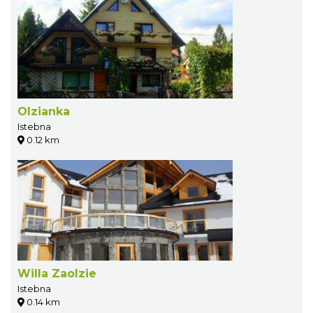
Olzianka
Istebna
0.12 km
Willa Zaolzie
Istebna
0.14 km