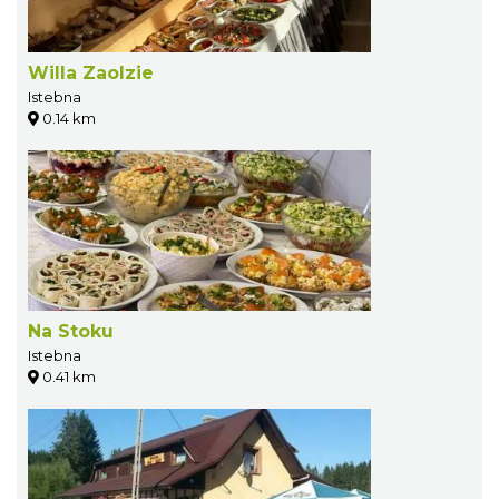
Willa Zaolzie
Istebna
0.14 km
Na Stoku
Istebna
0.41 km