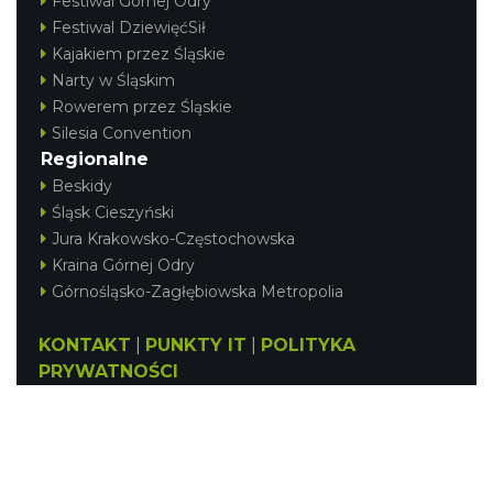
Festiwal Górnej Odry
Festiwal DziewięćSił
Kajakiem przez Śląskie
Narty w Śląskim
Rowerem przez Śląskie
Silesia Convention
Regionalne
Beskidy
Śląsk Cieszyński
Jura Krakowsko-Częstochowska
Kraina Górnej Odry
Górnośląsko-Zagłębiowska Metropolia
KONTAKT
|
PUNKTY IT
|
POLITYKA
PRYWATNOŚCI