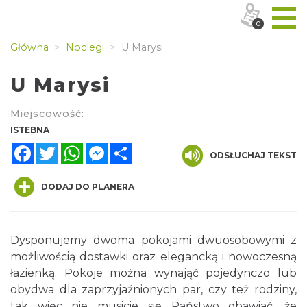
0
Główna
Noclegi
U Marysi
U Marysi
Miejscowość:
ISTEBNA
Facebook
Twitter
WhatsApp
Messenger
Share
ODSŁUCHAJ TEKST
DODAJ DO PLANERA
Dysponujemy dwoma pokojami dwuosobowymi z
możliwością dostawki oraz elegancką i nowoczesną
łazienką. Pokoje można wynająć pojedynczo lub
obydwa dla zaprzyjaźnionych par, czy też rodziny,
tak więc nie musicie się Państwo obawiać, że