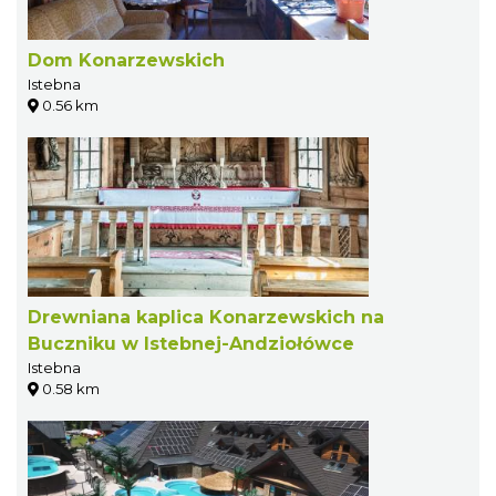
Dom Konarzewskich
Istebna
0.56 km
Drewniana kaplica Konarzewskich na
Buczniku w Istebnej-Andziołówce
Istebna
0.58 km