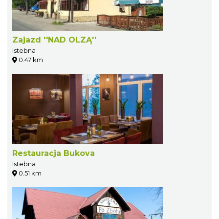
Zajazd ''NAD OLZĄ''
Istebna
0.47 km
Restauracja Bukova
Istebna
0.51 km