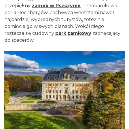
przepiękny
zamek w Pszczynie
– neobarokowa
perła Hochbergów. Zachwyca wnętrzami nawet
najbardziej wybrednych turystów, toteż nie
pomińcie go w swych planach. Wokół niego
roztacza się cudowny
park
zamkowy
zachęcający
do spacerów.