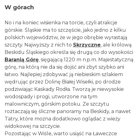
W górach
No i na koniec wisienka na torcie, czyli atrakcje
górskie. Śląskie ma to szczęście, jako jedno z kilku
polskich województw, że w jego obrębie wyrastają
szczyty. Najwyższy z nich to
Skrzyczne
, ale królową
Beskidu Śląskiego określa się drugą co do wysokości
Baranią Górę
, sięgającą 1220 m n.p.m. Majestatyczną
górę, na którą nie da się dojść ani zbyt szybko ani
łatwo. Najlepiej zdobywać ją niebieskim szlakiem
wędrując przez Dolinę Białej Wisełki, po drodze
podziwiając Kaskady Rodła. Tworzą je niewysokie
wodospady i progi, utworzone na tym
malowniczym, górskim potoku. Ze szczytu
roztaczają się śliczne panoramy na Beskidy, a nawet
Tatry, które można dodatkowo oglądać z wieży
widokowej na szczycie.
Pozostając w Wiśle, warto usiąść na Ławeczce