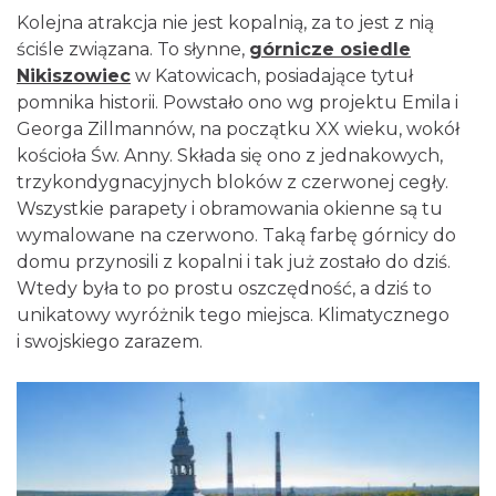
Kolejna atrakcja nie jest kopalnią, za to jest z nią
ściśle związana. To słynne,
górnicze osiedle
Nikiszowiec
w Katowicach, posiadające tytuł
pomnika historii. Powstało ono wg projektu Emila i
Georga Zillmannów, na początku XX wieku, wokół
kościoła Św. Anny. Składa się ono z jednakowych,
trzykondygnacyjnych bloków z czerwonej cegły.
Wszystkie parapety i obramowania okienne są tu
wymalowane na czerwono. Taką farbę górnicy do
domu przynosili z kopalni i tak już zostało do dziś.
Wtedy była to po prostu oszczędność, a dziś to
unikatowy wyróżnik tego miejsca. Klimatycznego
i swojskiego zarazem.