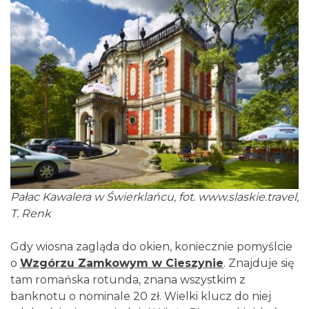
Pałac Kawalera w Świerklańcu, fot.
www.slaskie.travel
,
T. Renk
Gdy wiosna zagląda do okien, koniecznie pomyślcie
o
Wzgórzu Zamkowym w Cieszynie
. Znajduje się
tam romańska rotunda, znana wszystkim z
banknotu o nominale 20 zł. Wielki klucz do niej