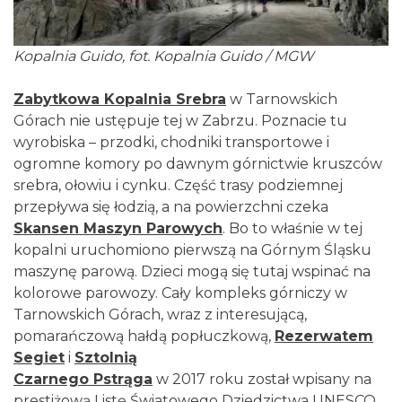
Kopalnia Guido, fot. Kopalnia Guido / MGW
Zabytkowa Kopalnia Srebra
w Tarnowskich
Górach nie ustępuje tej w Zabrzu. Poznacie tu
wyrobiska – przodki, chodniki transportowe i
ogromne komory po dawnym górnictwie kruszców
srebra, ołowiu i cynku. Część trasy podziemnej
przepływa się łodzią, a na powierzchni czeka
Skansen Maszyn Parowych
. Bo to właśnie w tej
kopalni uruchomiono pierwszą na Górnym Śląsku
maszynę parową. Dzieci mogą się tutaj wspinać na
kolorowe parowozy. Cały kompleks górniczy w
Tarnowskich Górach, wraz z interesującą,
pomarańczową hałdą popłuczkową,
Rezerwatem
Segiet
i
Sztolnią
Czarnego Pstrąga
w 2017 roku został wpisany na
prestiżową Listę Światowego Dziedzictwa UNESCO.