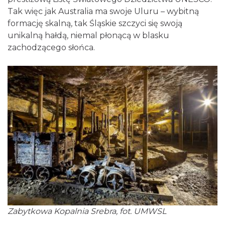
Tak więc jak Australia ma swoje Uluru – wybitną
formację skalną, tak Śląskie szczyci się swoją
unikalną hałdą, niemal płonącą w blasku
zachodzącego słońca.
Zabytkowa Kopalnia Srebra, fot. UMWSL