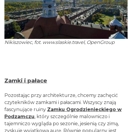
Nikiszowiec, fot.
www.slaskie.travel,
OpenGroup
Zamki i pałace
Pozostając przy architekturze, chcemy zachęcić
czytekników zamkami i pałacami. Wszyscy znają
fascynujące ruiny
Zamku Ogrodzienieckiego w
Podzamczu
, który szczególnie malowniczo i
tajemniczo wygląda po sezonie, jesienią czy zimą,
zyskuje wyjątkową aurę. Równie popularny jest