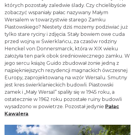
których pozostały zaledwie ślady. Czy chcielibyście
zobaczyć wspaniały pałac nazywany Małym
Wersalem w towarzystwie starego Zamku
Piastowskiego? Niestety dziś możemy podziwiać już
tylko stare ryciny i zdjęcia. Stały bowiem owe cuda
przed wojną w Świerklańcu, za czasów rodziny
Henckel von Donnersmarck, która w XIX wieku
założyła ten park obok średniowiecznego zamku. W
jego sercu książę Guido zbudował żonie jedną z
najpiękniejszych rezydencji magnackich ówczesnej
Europy, zaprojektowaną na wzór Wersalu. Smutny
jest kres świerklanieckich budowli. Piastowski
zamek i „Mały Wersal” spaliły się w 1945 roku, a
ostatecznie w 1962 roku pozostałe ruiny budowli
wysadzono w powietrze. Pozostał jedynie
Pałac
Kawalera
.