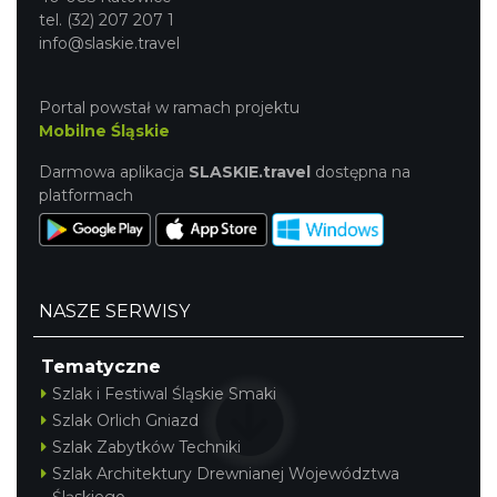
tel. (32) 207 207 1
info@slaskie.travel
Portal powstał w ramach projektu
Mobilne Śląskie
Darmowa aplikacja
SLASKIE.travel
dostępna na
platformach
NASZE SERWISY
Tematyczne
Szlak i Festiwal Śląskie Smaki
Szlak Orlich Gniazd
Szlak Zabytków Techniki
Szlak Architektury Drewnianej Województwa