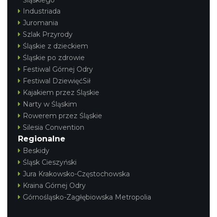
Śląskiego
Industriada
Juromania
Szlak Przyrody
Śląskie z dzieckiem
Śląskie po zdrowie
Festiwal Górnej Odry
Festiwal DziewięćSił
Kajakiem przez Śląskie
Narty w Śląskim
Rowerem przez Śląskie
Silesia Convention
Regionalne
Beskidy
Śląsk Cieszyński
Jura Krakowsko-Częstochowska
Kraina Górnej Odry
Górnośląsko-Zagłębiowska Metropolia