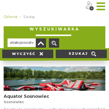
0
Główna
Szukaj
WYSZUKIWARKA
SZUKAJ
WYCZYŚĆ
Liczba elementów:
38
Aquator Sosnowiec
Sosnowiec