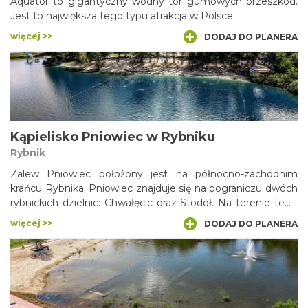
Aquator to gigantyczny wodny tor gumowych przeszkód.
Jest to największa tego typu atrakcja w Polsce.
więcej >>
DODAJ DO PLANERA
Kąpielisko Pniowiec w Rybniku
Rybnik
Zalew Pniowiec położony jest na północno-zachodnim
krańcu Rybnika. Pniowiec znajduje się na pograniczu dwóch
rybnickich dzielnic: Chwałęcic oraz Stodół. Na terenie tego
akwenu znajduje się sezonowe kąpielisko oraz całoroczne
więcej >>
DODAJ DO PLANERA
tereny wypoczynkowo-rekreacyjne. Pniowiec to tak na
prawdę 4-hektarowa zatoka Jeziora Rybnickiego, która
odgrodzona jest od niego drogą DW920 (ulica Rudzka).
Pniowiec to idealny akwen, gdzie w upalne dni można
schodzić się wodą. Wokół Pniowca znajduje się ścieżka
pieszo-rowerowa. Wokół Pniowca znajdują się miejsca gdzie