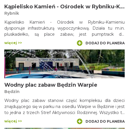
można zrobić ognisko bądź grilla. Na pasjonatów
Kąpielisko Kamień - Ośrodek w Rybniku-Kamieniu
wędkarstwa od strony Stodół znajdują się stoiska do
Rybnik
wędkowania.
Kąpielisko Kamień - Ośrodek w Rybniku-Kamieniu
dysponuje infrastrukturą wypoczynkową. Działa tu m.in.
pluskadełko, są place zabaw, jest pumptrack dla
rowerzystów, boisko wielofunkcyjne, toalety kontenerowe,
więcej >>
DODAJ DO PLANERA
pojawia się coraz szersza oferta gastronomiczna i wreszcie
odnowione jest kąpielisko.
Wodny plac zabaw Będzin Warpie
Będzin
Wodny plac zabaw stanowi część kompleksu dla dzieci
znajdującego się w parku na osiedlu Warpie w Będzinie i jest
to jedna z trzech Stref Aktywności Rodzinnej. Wszystko to
stanowi niepowtarzalny kompleks rekreacyjny, jeden z
więcej >>
DODAJ DO PLANERA
największych w okolicy.