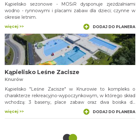
Kąpielisko sezonowe - MOSiR dysponuje zjeżdżalniami
atrakcje turystyczne przy szlaku kajakowym. Oznakowano
wodno - rynnowymi i placami zabaw dla dzieci; czynne w
również Wartę na odcinku od miejscowości Kule (ujście
okresie letnim.
Liswarty), aż do Działoszyna, którym można kontynuować
spływ kajakowy rozpoczęty na Liswarcie.
więcej >>
DODAJ DO PLANERA
Kąpielisko Leśne Zacisze
Knurów
Kąpielisko "Leśne Zacisze" w Knurowie to kompleks o
charakterze rekreacyjno-wypoczynkowym, w którego skład
wchodzą: 3 baseny, place zabaw oraz dwa boiska do
siatkówki plażowej.
więcej >>
DODAJ DO PLANERA