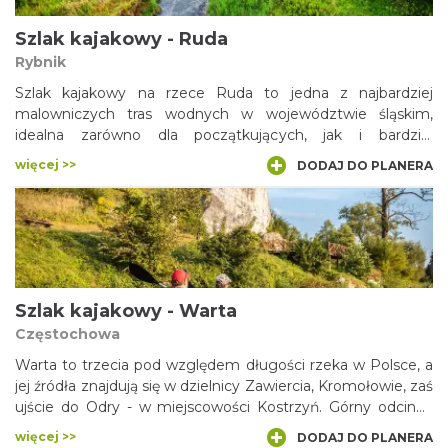
Szlak kajakowy - Ruda
Rybnik
Szlak kajakowy na rzece Ruda to jedna z najbardziej
malowniczych tras wodnych w województwie śląskim,
idealna zarówno dla początkujących, jak i bardziej
doświadczonych miłośników kajakarstwa. Płynąca przez
więcej >>
DODAJ DO PLANERA
urokliwe tereny województwa śląskiego rzeka zachwyca
różnorodnością krajobrazów – od spokojnych, leśnych
odcinków po fragmenty o nieco szybszym nurcie. To
doskonały sposób na aktywne spędzenie czasu na łonie
natury, a jednocześnie okazja do poznania lokalnej przyrody
i historii regionu.
Szlak kajakowy - Warta
Częstochowa
Warta to trzecia pod względem długości rzeka w Polsce, a
jej źródła znajdują się w dzielnicy Zawiercia, Kromołowie, zaś
ujście do Odry - w miejscowości Kostrzyń. Górny odcinek
rzeki jest bardzo malowniczy i warto go poznać, spływając
więcej >>
DODAJ DO PLANERA