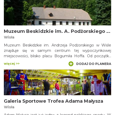
Muzeum Beskidzkie im. A. Podżorskiego w Wiśle
Wisła
Muzeum Beskidzkie im. Andrzeja Podżorskiego w Wiśle
znajduje się w samym centrum tej wypoczynkowej
miejscowości, blisko placu Bogumiła Hoffa. Od początku
istnienia mieści się w jednym z najładniejszych obiektów
więcej >>
DODAJ DO PLANERA
zabytkowych Wisły, czyli XVIII-wiecznej, murowanej
karczmie. Głównym celem działalności muzeum jest
gromadzenie i prezentowanie dorobku kulturalnego górali
Beskidu Śląskiego. Obok Muzeum ulokowano Enklawę
Budownictwa Drewnianego.
Galeria Sportowe Trofea Adama Małysza
Wisła