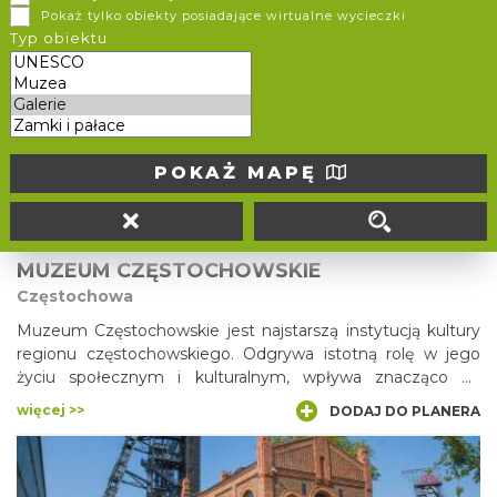
Pokaż tylko obiekty posiadające wirtualne wycieczki
W zabytkowym budynku Dworca Kolejowego w Ustroniu
Typ obiektu
mieści się Dworzec Dobrych Myśli. Jest to niezwykłe
miejsce, w którym swoją przystań odnalazły tysiące misiów i
lalek. Galeria jest otwarta od 29.05.2021 roku i przyciąga nie
więcej >>
DODAJ DO PLANERA
tylko dzieci, ale także dorosłych, podsuwa im przed oczy
obrazy i wspomnienia z dzieciństwa, kiedy odnajdują
swojego misia.
POKAŻ MAPĘ
MUZEUM CZĘSTOCHOWSKIE
Częstochowa
Muzeum Częstochowskie jest najstarszą instytucją kultury
regionu częstochowskiego. Odgrywa istotną rolę w jego
życiu społecznym i kulturalnym, wpływa znacząco na
tradycję i historię.
więcej >>
DODAJ DO PLANERA