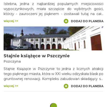
Istebna, jedna z najbardziej popularnych miejscowości
wypoczynkowych, miała szczęście do wybitnych gości,
którzy - zauroczeni jej pięknem - zostawali tutaj na całe
życie, wzbogacając miejscową kulturę. Tak było w
więcej >>
DODAJ DO PLANERA
przypadku Ludwika Konarzewskiego seniora, wybitnego
artysty, który zapoczątkował związki Konarzewskich z
Istebną. O dziejach i twórczości tej niezwykłej rodziny
dowiemy się więcej odwiedzając ich domową pracownię i
galerię na Buczniku. Na terenie posesji stoi drewniana
kapliczka rodziny Konarzewskich, zbudowana w 1923 r. jako
wotum za powrót z Sybiru.
Stajnie książęce w Pszczynie
Pszczyna
Stajnie Książęce w Pszczynie to jedna z licznych atrakcji
tego pięknego miasta, która w XXI wieku odzyskała blask po
gruntownej renowacji. Kompleks zabudowań składający się
z właściwej stajni, powozowni, garaży oraz ujeżdżalni,
więcej >>
DODAJ DO PLANERA
znajduje się nieco na północny wschód od pałacu. Obiekty
te wzniesiono (w większości) w drugiej połowie XIX wieku, w
stylach historyzujących. Niestety, gmach ujeżdżalni
„zmodernizowano” w czasach PRL, podczas adaptacji na