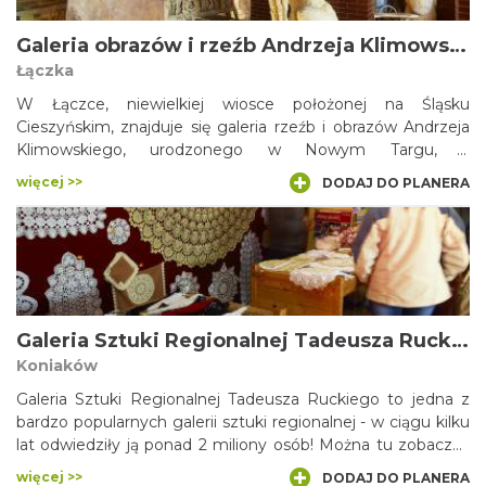
zmarłego artysty.
Galeria obrazów i rzeźb Andrzeja Klimowskiego w Łączce
Łączka
W Łączce, niewielkiej wiosce położonej na Śląsku
Cieszyńskim, znajduje się galeria rzeźb i obrazów Andrzeja
Klimowskiego, urodzonego w Nowym Targu, a
wychowanego w jednej z miejscowości Beskidu
więcej >>
DODAJ DO PLANERA
Wyspowego górala, który po przeprowadzce pod Skoczów
odkrył w sobie duszę artysty. W galerii zobaczymy ciekawe
płaskorzeźby i rzeźby w drewnie, obrazy, a także izbę
regionalną ze starymi sprzętami i narzędziami.
Galeria Sztuki Regionalnej Tadeusza Ruckiego
Koniaków
Galeria Sztuki Regionalnej Tadeusza Ruckiego to jedna z
bardzo popularnych galerii sztuki regionalnej - w ciągu kilku
lat odwiedziły ją ponad 2 miliony osób! Można tu zobaczyć
różnorodne prace artystów z Trójwsi Beskidzkiej: rzeźbę,
więcej >>
DODAJ DO PLANERA