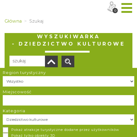
0
Główna
Szukaj
WYSZUKIWARKA
- DZIEDZICTWO KULTUROWE
Region turystyczny
Liczba elementów:
35
POBIERZ LISTĘ
Miejscowość
Kategoria
Dworzec Dobrych Myśli
Pokaż atrakcje turystyczne dodane przez użytkowników
Ustroń
Pokaż tylko obiekty 3D