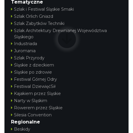
Tematyczne
Szlak i Festiwal Śląskie Smaki
Szlak Orlich Gniazd
Szlak Zabytków Techniki
Szlak Architektury Drewnianej Województwa
Śląskiego
Industriada
Juromania
Szlak Przyrody
Śląskie z dzieckiem
Śląskie po zdrowie
Festiwal Górnej Odry
Festiwal DziewięćSił
Kajakiem przez Śląskie
Narty w Śląskim
Rowerem przez Śląskie
Silesia Convention
Regionalne
Beskidy