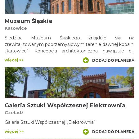
Muzeum Śląskie
Katowice
Siedziba Muzeum Śląskiego znajduje się na
zrewitalizowanym poprzemysłowym terenie dawnej kopalni
„Katowice”. Koncepcja architektoniczna nawiązuje do
przemysłowej historii Śląska i pierwotnej funkcji terenu
więcej >>
DODAJ DO PLANERA
pokopalnianego. Zakłada niewielką ingerencję w
poprzemysłowy krajobraz, dlatego większa część
zaprojektowanego kompleksu znajduje się pod ziemią.
Przeszklone bryły harmonizują z zespołem zabytkowych
budynków, spośród których duża część została zbudowana
jeszcze w XIX wieku.
Galeria Sztuki Współczesnej Elektrownia
Czeladź
Galeria Sztuki Współczesnej „Elektrownia”
więcej >>
DODAJ DO PLANERA