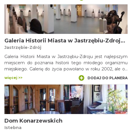
malarstwo, malarstwo na szkle, grafikę, stolarstwo
artystyczne i, oczywiście, koniakowskie koronki. Chlubą
galerii jest 140-letni, koronkowy czepiec oraz
prawdopodobnie najdłuższa na świecie, 11-metrowa
trombita.
Galeria Historii Miasta w Jastrzębiu-Zdroju (Łazienki II)
Jastrzębie-Zdrój
Galeria Historii Miasta w Jastrzębiu-Zdroju jest najlepszym
miejscem do poznania historii tego młodego organizmu
miejskiego. Galerię do życia powołano w roku 2002, ale od
2010 - w nowej, odpowiedniej dla siebie siedzibie (dawnych
więcej >>
DODAJ DO PLANERA
Łazienkach II) - można oglądać wystawy stałe i czasowe.
Ekspozycje obejmują dzieje tutejszego górnictwa
węglowego oraz prezentację wnętrza tradycyjnej kuchni
śląskiej.
Dom Konarzewskich
Istebna