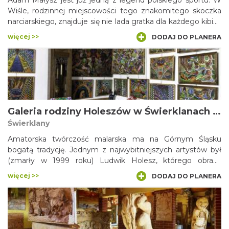
Adam Małysz jest już jedną z legend polskiego sportu. W
Wiśle, rodzinnej miejscowości tego znakomitego skoczka
narciarskiego, znajduje się nie lada gratka dla każdego kibica
– Galeria Sportowe Trofea Adama Małysza. W budynku przy
więcej >>
DODAJ DO PLANERA
ul. 1 Maja 48a, w kilku salach prezentowane są m.in.
Kryształowe Kule czterokrotnego zdobywcy Pucharu
Świata, medale Mistrzostw Świata i Igrzysk Olimpijskich,
puchary, sprzęt sportowy, kombinezon i mnóstwo innych
pamiątek mistrza z Wisły.
Galeria rodziny Holeszów w Świerklanach Dolnych
Świerklany
Amatorska twórczość malarska ma na Górnym Śląsku
bogatą tradycję. Jednym z najwybitniejszych artystów był
(zmarły w 1999 roku) Ludwik Holesz, którego obrazy
znajdują się w licznych kolekcjach krajowych i
więcej >>
DODAJ DO PLANERA
zagranicznych. Na co dzień pracował jako górnik w kopalni
„Moszczenica”, a w wolnym czasie malował oryginalne
prace. Zobaczyć je można w galerii otwartej w 1986 roku, w
domu rodzinnym Ludwika Holesza w Świerklanach
Dolnych. Sztuką zajmują się także żona, córka i wnuk