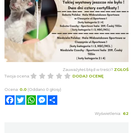
Zauważyłeś błąd w treści?
ZGŁOŚ
Twoja ocena:
DODAJ OCENĘ
Ocena:
0.0
(Oddano 0 głosy)
Facebook
Twitter
WhatsApp
Messenger
Share
Wyświetlenia:
62