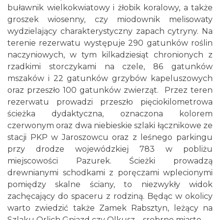
buławnik wielkokwiatowy i żłobik koralowy, a także
groszek wiosenny, czy miodownik melisowaty
wydzielający charakterystyczny zapach cytryny. Na
terenie rezerwatu występuje 290 gatunków roślin
naczyniowych, w tym kilkadziesiąt chronionych z
rzadkimi storczykami na czele, 86 gatunków
mszaków i 22 gatunków grzybów kapeluszowych
oraz przeszło 100 gatunków zwierząt. Przez teren
rezerwatu prowadzi przeszło pięciokilometrowa
ścieżka dydaktyczna, oznaczona kolorem
czerwonym oraz dwa niebieskie szlaki łącznikowe ze
stacji PKP w Jaroszowcu oraz z leśnego parkingu
przy drodze wojewódzkiej 783 w pobliżu
miejscowości Pazurek. Ścieżki prowadzą
drewnianymi schodkami z poręczami wplecionymi
pomiędzy skalne ściany, to niezwykły widok
zachęcający do spaceru z rodziną. Będąc w okolicy
warto zwiedzić także Zamek Rabsztyn, leżący na
Szlaku Orlich Gniazd czy Olkusz – srebrne miasto.