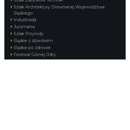
Szlak Zabytków Techniki
Szlak Architektury Drewnianej Województwa
Śląskiego
Industriada
Juromania
Szlak Przyrody
Śląskie z dzieckiem
Śląskie po zdrowie
Festiwal Górnej Odry
Festiwal DziewięćSił
Kajakiem przez Śląskie
Narty w Śląskim
Rowerem przez Śląskie
Silesia Convention
Regionalne
Beskidy
Śląsk Cieszyński
Jura Krakowsko-Częstochowska
Kraina Górnej Odry