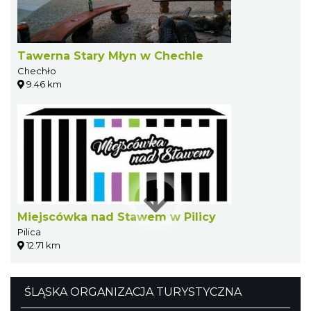
Tawerna Stary Młyn w Chechle
Chechło
9.46 km
Miejscówka nad Stawem w Pilicy
Pilica
12.71 km
ŚLĄSKA ORGANIZACJA TURYSTYCZNA