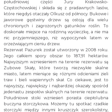
południowej części Jury Krakowsko-
Częstochowskiej i składa się z pradawnych lasów,
które niegdyś otaczały Olkusz od północy. Bukowe i
jaworowe gęstwiny drzew są ostoją dla wielu
chronionych i zagrożonych gatunków roślin. To
doskonałe miejsce na rodzinną wycieczkę, a nie ma
nic przyjemniejszego, niż wypoczynek latem w
orzeźwiającym cieniu drzew.
Rezerwat Pazurek został utworzony w 2008 roku.
Jego całkiem spory obszar to 187,91 hektarów.
Najwyższym wzniesieniem na terenie rezerwatu są
Zubowe Skały, które tworzą niezwykłe skalne
miasto, latem mieniące się różnymi odcieniami zieli
traw i bieli wapiennych skał. Co ciekawe, jest to
najwyższy, największy i najbardziej okazały spośród
jedenastu zespołów skalnych na terenie rezerwatu.
Południowe stoki wzniesień porasta ciepłolubna
buczyna storczykowa. Możemy tu spotkać rzadkie
storczyki między innymi kruszczyk szerokolistny,