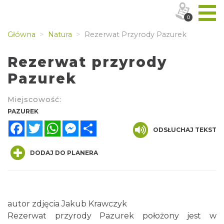
0
Główna
Natura
Rezerwat Przyrody Pazurek
Rezerwat przyrody
Pazurek
Miejscowość:
PAZUREK
Facebook
Twitter
WhatsApp
Messenger
Share
ODSŁUCHAJ TEKST
DODAJ DO PLANERA
autor zdjęcia Jakub Krawczyk
Rezerwat przyrody Pazurek położony jest w