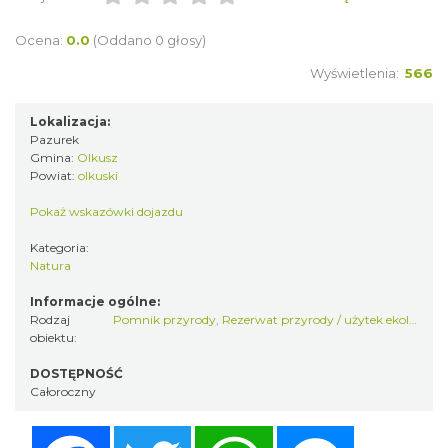
Ocena:
0.0
(Oddano 0 głosy)
Wyświetlenia:
566
Lokalizacja:
Pazurek
Gmina:
Olkusz
Powiat:
olkuski
Pokaż wskazówki dojazdu
Kategoria:
Natura
Informacje ogólne:
Rodzaj
Pomnik przyrody
,
Rezerwat przyrody / użytek ekologiczny
obiektu:
DOSTĘPNOŚĆ
Całoroczny
Facebook
Twitter
WhatsApp
Messenger