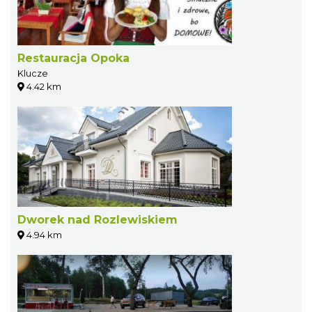
Restauracja Opoka
Klucze
4.42 km
Dworek nad Rozlewiskiem
4.94 km