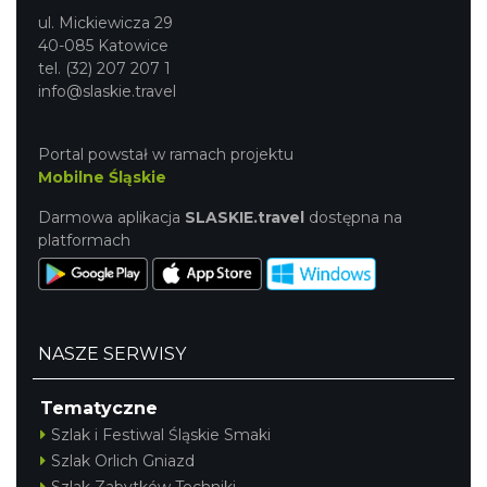
ul. Mickiewicza 29
40-085 Katowice
tel. (32) 207 207 1
info@slaskie.travel
Portal powstał w ramach projektu
Mobilne Śląskie
Darmowa aplikacja
SLASKIE.travel
dostępna na
platformach
NASZE SERWISY
Tematyczne
Szlak i Festiwal Śląskie Smaki
Szlak Orlich Gniazd