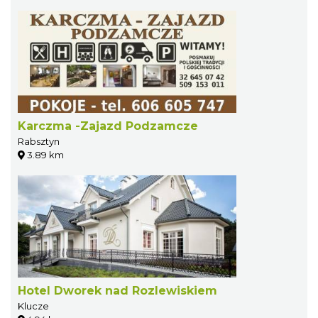
Karczma -Zajazd Podzamcze
Rabsztyn
3.89 km
Hotel Dworek nad Rozlewiskiem
Klucze