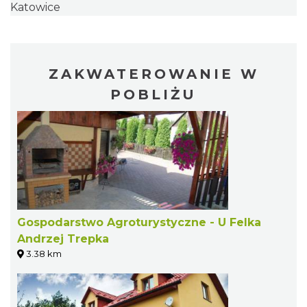
Katowice
ZAKWATEROWANIE W
POBLIŻU
Gospodarstwo Agroturystyczne - U Felka
Andrzej Trepka
3.38 km