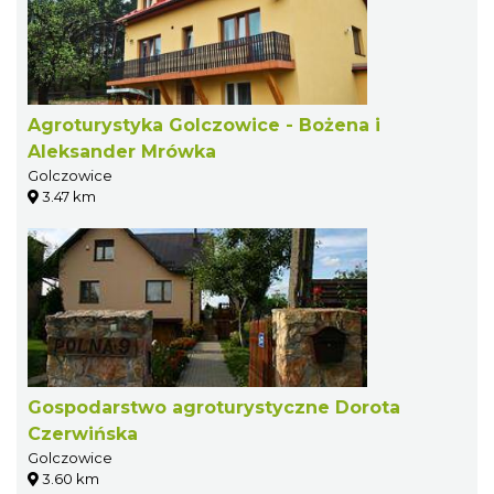
Agroturystyka Golczowice - Bożena i
Aleksander Mrówka
Golczowice
3.47 km
Gospodarstwo agroturystyczne Dorota
Czerwińska
Golczowice
3.60 km