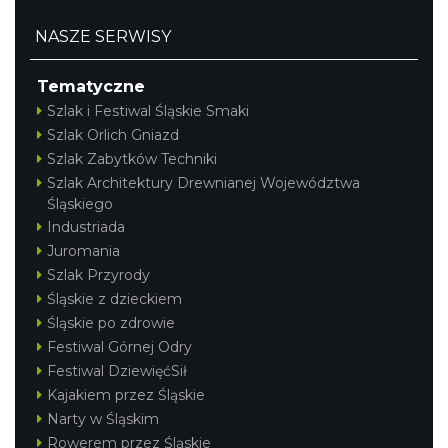
NASZE SERWISY
Tematyczne
Szlak i Festiwal Śląskie Smaki
Szlak Orlich Gniazd
Szlak Zabytków Techniki
Szlak Architektury Drewnianej Województwa
Śląskiego
Industriada
Juromania
Szlak Przyrody
Śląskie z dzieckiem
Śląskie po zdrowie
Festiwal Górnej Odry
Festiwal DziewięćSił
Kajakiem przez Śląskie
Narty w Śląskim
Rowerem przez Śląskie