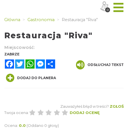
0
Główna
Gastronomia
Restauracja "Riva"
Restauracja "Riva"
Miejscowość:
ZABRZE
Facebook
Twitter
WhatsApp
Messenger
Share
ODSŁUCHAJ TEKST
DODAJ DO PLANERA
Zauważyłeś błąd w treści?
ZGŁOŚ
Twoja ocena:
DODAJ OCENĘ
Ocena:
0.0
(Oddano 0 głosy)