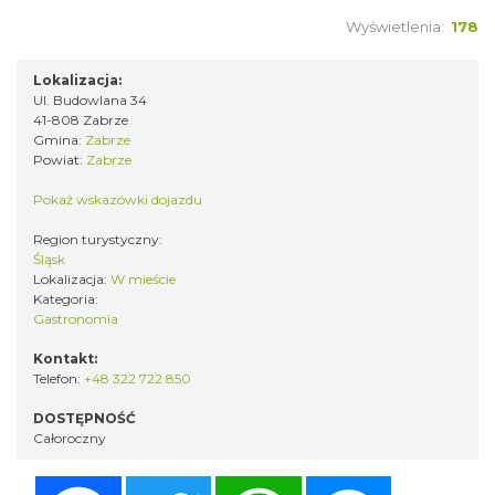
Wyświetlenia:
178
Lokalizacja:
Ul. Budowlana 34
41-808 Zabrze
Gmina:
Zabrze
Powiat:
Zabrze
Pokaż wskazówki dojazdu
Region turystyczny:
Śląsk
Lokalizacja:
W mieście
Kategoria:
Gastronomia
Kontakt:
Telefon:
+48 322 722 850
DOSTĘPNOŚĆ
Całoroczny
Facebook
Twitter
WhatsApp
Messenger