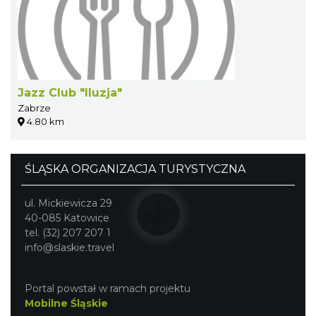
Jazz Club "Iluzja"
Zabrze
4.80 km
ŚLĄSKA ORGANIZACJA TURYSTYCZNA
ul. Mickiewicza 29
40-085 Katowice
tel. (32) 207 207 1
info@slaskie.travel
Portal powstał w ramach projektu
Mobilne Śląskie