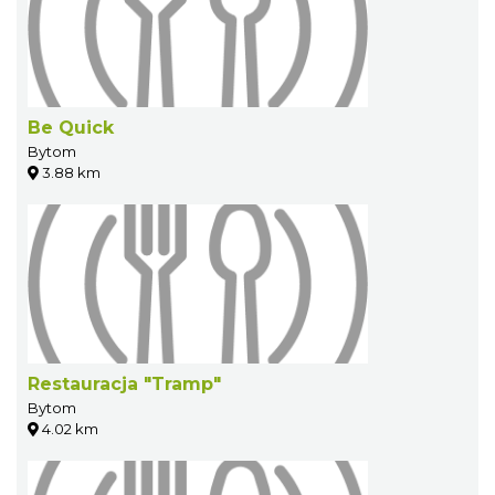
Be Quick
Bytom
3.88 km
Restauracja "Tramp"
Bytom
4.02 km