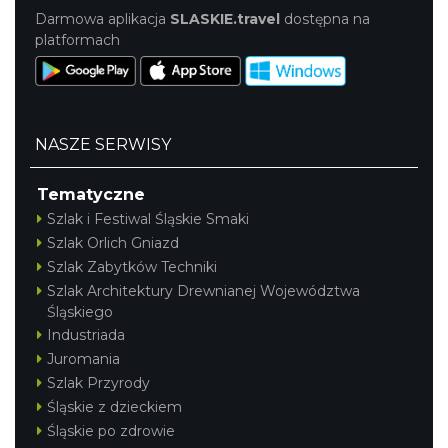
Darmowa aplikacja
SLASKIE.travel
dostępna na
platformach
NASZE SERWISY
Tematyczne
Szlak i Festiwal Śląskie Smaki
Szlak Orlich Gniazd
Szlak Zabytków Techniki
Szlak Architektury Drewnianej Województwa
Śląskiego
Industriada
Juromania
Szlak Przyrody
Śląskie z dzieckiem
Śląskie po zdrowie