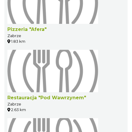
Pizzeria "Afera"
Zabrze
1.83 km
Restauracja "Pod Wawrzynem"
Zabrze
2.63 km