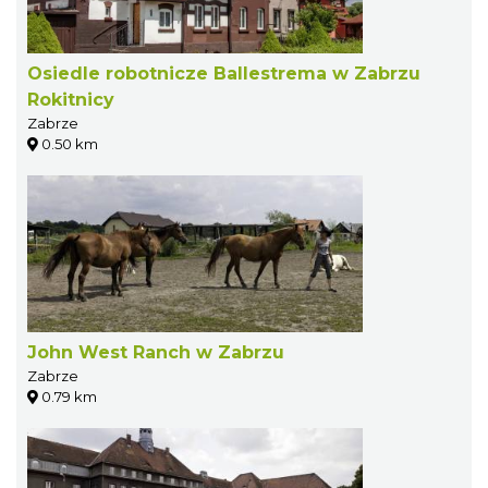
Osiedle robotnicze Ballestrema w Zabrzu
Rokitnicy
Zabrze
0.50 km
John West Ranch w Zabrzu
Zabrze
0.79 km