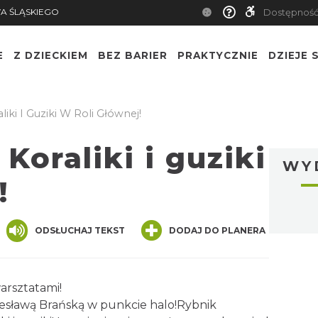
A ŚLĄSKIEGO
Dostępnoś
E
Z DZIECKIEM
BEZ BARIER
PRAKTYCZNIE
DZIEJE S
iki I Guziki W Roli Głównej!
Koraliki i guziki
WY
!
ger
are
ODSŁUCHAJ TEKST
DODAJ DO PLANERA
rsztatami!
esławą Brańską w punkcie halo!Rybnik