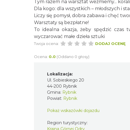
Tym razem na warsztat weźmiemy... korali
Dla kogo: dla wszystkich – młodszych i s
Liczy się pomysł, dobra zabawa i chęć two
Warsztaty są bezpłatne!
To idealna okazja, żeby spędzić czas
wyczarować małe dzieła sztuki
Twoja ocena:
DODAJ OCENĘ
Ocena:
0.0
(Oddano 0 głosy)
Lokalizacja:
Ul. Sobieskiego 20
44-200 Rybnik
Gmina:
Rybnik
Powiat:
Rybnik
Pokaż wskazówki dojazdu
Region turystyczny:
Kraina Górnej Odry