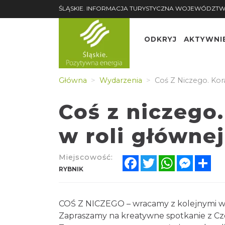
ŚLĄSKIE. INFORMACJA TURYSTYCZNA WOJEWÓDZTW
ODKRYJ
AKTYWNI
Główna
Wydarzenia
Coś Z Niczego. Koral
Coś z niczego. 
w roli głównej
Miejscowość:
Facebook
Twitter
WhatsApp
Messen
Sh
RYBNIK
COŚ Z NICZEGO – wracamy z kolejnymi wa
Zapraszamy na kreatywne spotkanie z Cz