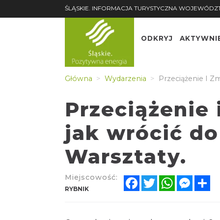
ŚLĄSKIE. INFORMACJA TURYSTYCZNA WOJEWÓDZ
ODKRYJ
AKTYWNI
Główna
Wydarzenia
Przeciążenie I Z
Przeciążenie 
jak wrócić d
Warsztaty.
Miejscowość:
Facebook
Twitter
WhatsApp
Messe
Sh
RYBNIK