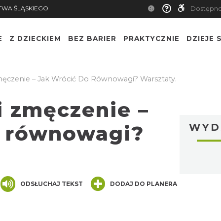
TWA ŚLĄSKIEGO
Dostępn
E
Z DZIECKIEM
BEZ BARIER
PRAKTYCZNIE
DZIEJE S
męczenie – Jak Wrócić Do Równowagi? Warsztaty.
i zmęczenie –
o równowagi?
WYD
nger
are
ODSŁUCHAJ TEKST
DODAJ DO PLANERA