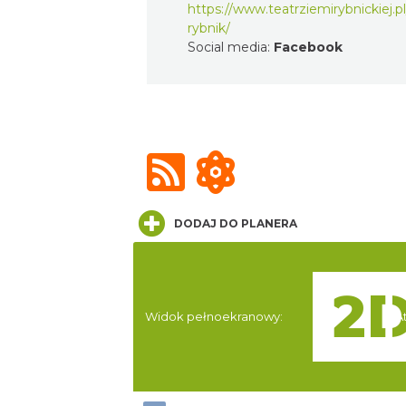
https://www.teatrziemirybnickiej.pl
rybnik/
Social media:
Facebook
DODAJ DO PLANERA
Widok pełnoekranowy:
At