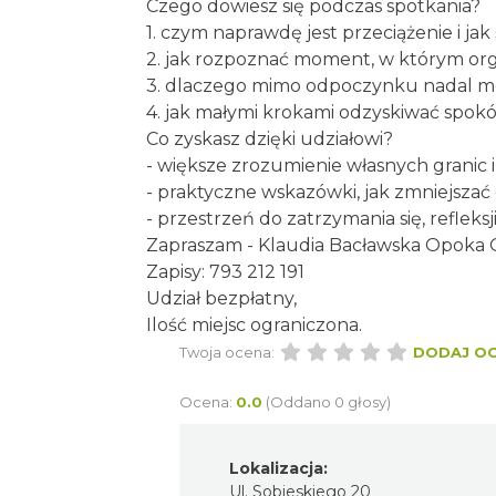
Czego dowiesz się podczas spotkania?
1. czym naprawdę jest przeciążenie i jak
2. jak rozpoznać moment, w którym org
3. dlaczego mimo odpoczynku nadal m
4. jak małymi krokami odzyskiwać spokój
Co zyskasz dzięki udziałowi?
- większe zrozumienie własnych granic i
- praktyczne wskazówki, jak zmniejszać 
- przestrzeń do zatrzymania się, refleks
Zapraszam - Klaudia Bacławska Opoka 
Zapisy: 793 212 191
Udział bezpłatny,
Ilość miejsc ograniczona.
Twoja ocena:
DODAJ O
Ocena:
0.0
(Oddano 0 głosy)
Lokalizacja:
Ul. Sobieskiego 20