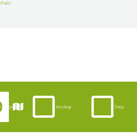
/halo-
rakcje
Noclegi
Trasy