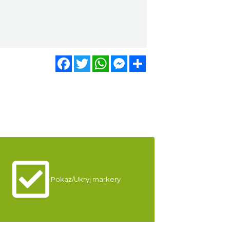
Facebook
Twitter
WhatsApp
Messenger
Share
Pokaż/Ukryj markery