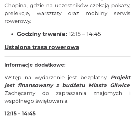
19.27 km
2026-12-13
Chopina, gdzie na uczestników czekają pokazy,
prelekcje, warsztaty oraz mobilny serwis
rowerowy.
Godziny trwania:
12:15 – 14:45
Ustalona trasa rowerowa
Spotkanie miłośników numizmatów
Rybnik
Informacje dodatkowe:
21.20 km
2026-08-08
Wstęp na wydarzenie jest bezpłatny.
Projekt
jest finansowany z budżetu Miasta Gliwice
.
Zachęcamy do zapraszania znajomych i
wspólnego świętowania.
12:15 - 14:45
Coś z niczego - organizery z tektury, z