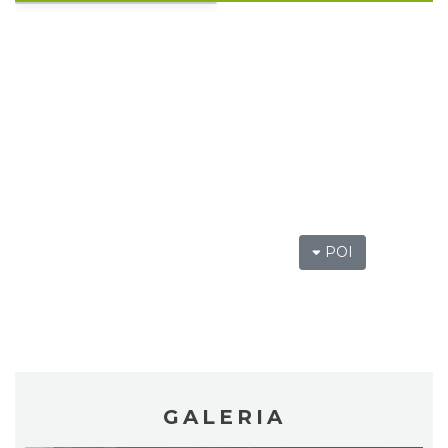
22.69 km
2026-12-11
LORD OF THE DANCE 2026
Katowice
22.69 km
2026-12-11
POI
GALERIA
Muzyka zespołu Metallica symfonicznie