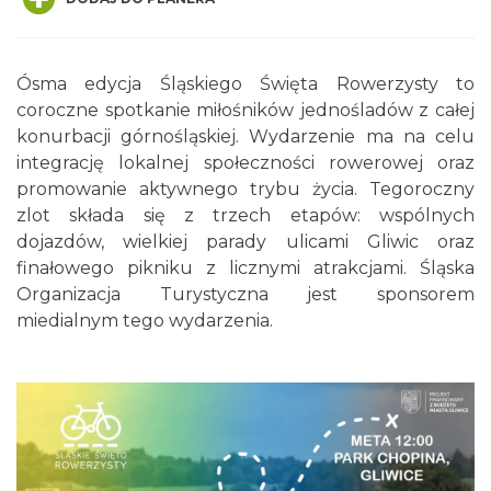
Ósma edycja Śląskiego Święta Rowerzysty to
coroczne spotkanie miłośników jednośladów z całej
konurbacji górnośląskiej. Wydarzenie ma na celu
Silesia Memoriał Kamili Skolimowskiej
integrację lokalnej społeczności rowerowej oraz
Chorzów
promowanie aktywnego trybu życia. Tegoroczny
19.20 km
2026-08-23
zlot składa się z trzech etapów: wspólnych
dojazdów, wielkiej parady ulicami Gliwic oraz
finałowego pikniku z licznymi atrakcjami. Śląska
Organizacja Turystyczna jest sponsorem
miedialnym tego wydarzenia.
Silesia Marathon 2026
Chorzów
19.20 km
2026-10-04