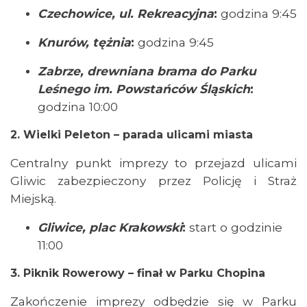
Czechowice, ul. Rekreacyjna
:
godzina 9:45
Knurów, tężnia
:
godzina 9:45
Zabrze, drewniana brama do Parku
Leśnego im. Powstańców Śląskich
:
godzina 10:00
O zbożach, chlebie i ziołach
2. Wielki Peleton – parada ulicami miasta
Chorzów
19.27 km
2026-08-23
Centralny punkt imprezy to przejazd ulicami
Gliwic zabezpieczony przez Policję i Straż
Miejską.
Gliwice, plac Krakowski
:
start o godzinie
11:00
3. Piknik Rowerowy – finał w Parku Chopina
Śląsko Wilijo
Chorzów
Zakończenie imprezy odbędzie się w Parku