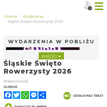
0
Główna
Wydarzenia
Śląskie Święto Rowerzysty 2026
WYDARZENIA W POBLIŻU
WIĘCEJ
Śląskie Święto
Rowerzysty 2026
Miejscowość:
Koncert Sandry w Gliwicach
GLIWICE
Gliwice
Facebook
Twitter
WhatsApp
Messenger
Share
0.94 km
ODSŁUCHAJ TEKST
2026-10-16
DODAJ DO PLANERA