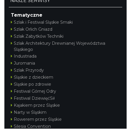
NASZE SERWISY
Tematyczne
Szlak i Festiwal Śląskie Smaki
Szlak Orlich Gniazd
Szlak Zabytków Techniki
Szlak Architektury Drewnianej Województwa
Śląskiego
Industriada
Juromania
Szlak Przyrody
Śląskie z dzieckiem
Śląskie po zdrowie
Festiwal Górnej Odry
Festiwal DziewięćSił
Kajakiem przez Śląskie
Narty w Śląskim
Rowerem przez Śląskie
Silesia Convention