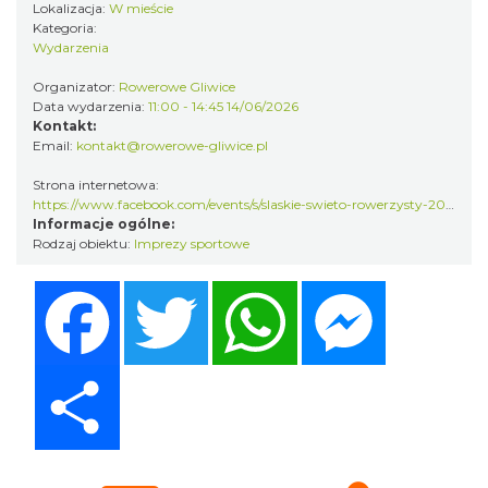
Lokalizacja:
W mieście
Kategoria:
Wydarzenia
Organizator:
Rowerowe Gliwice
Data wydarzenia:
11:00 - 14:45 14/06/2026
CO, GDZIE, KIEDY W KATOWICACH 3-
Kontakt:
9.08.2026
Email:
kontakt@rowerowe-gliwice.pl
Katowice
22.52 km
2026-08-03
Strona internetowa:
https://www.facebook.com/events/s/slaskie-swieto-rowerzysty-2026/968562215820489/?rdid=7EwIzACZ3mdYayZt&share_url=https%3A%2F%2Fwww.facebook.com%2Fshare%2F18kaYv9Eyz%2F#
Informacje ogólne:
Rodzaj obiektu:
Imprezy sportowe
Facebook
Twitter
WhatsApp
Messenger
Share
Kult – Pomarańczowa Trasa 2026
Katowice
22.67 km
2026-11-14