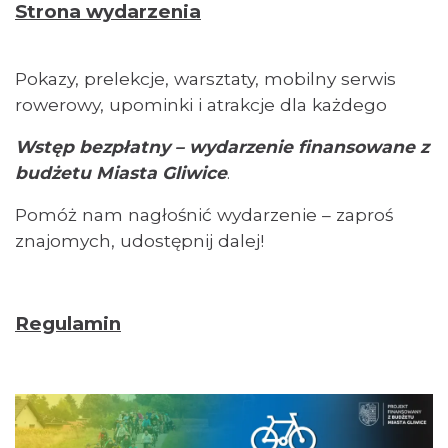
makramy...
Strona wydarzenia
Rybnik
21.20 km
2026-08-19
Pokazy, prelekcje, warsztaty, mobilny serwis
rowerowy, upominki i atrakcje dla każdego
Wstęp bezpłatny – wydarzenie finansowane z
budżetu Miasta Gliwice
.
Pomóż nam nagłośnić wydarzenie – zaproś
Warsztat gry na flecie indiańskim –
znajomych, udostępnij dalej!
pierwsze kroki w świecie melodii
Rybnik
21.20 km
2026-09-10
Regulamin