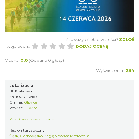
Wakacyjne Warsztaty Malarskie "Rybnik -
miasto zieleni"
Rybnik
21.20 km
2026-08-22
Zauważyłeś błąd w treści?
ZGŁOŚ
Twoja ocena:
DODAJ OCENĘ
Ocena:
0.0
(Oddano 0 głosy)
Wyświetlenia:
234
Lokalizacja:
Ul. Krakowski
DNI OTWARTE w teatrze NA PÓŁ i teatrze
44-100 Gliwice
POWROTÓW || REKRUTACJA NA SEZON
Gmina:
Gliwice
Rybnik
26/27
Powiat:
Gliwice
21.20 km
2026-08-29
Pokaż wskazówki dojazdu
Region turystyczny:
Śląsk, Górnośląsko-Zagłębiowska Metropolia