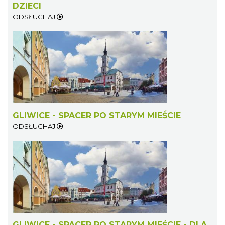
DZIECI
ODSŁUCHAJ
44. Rawa Blues Festival
Katowice
22.90 km
2026-10-03
GLIWICE - SPACER PO STARYM MIEŚCIE
ODSŁUCHAJ
Henryk Miśkiewicz – 75 lat Mistrza i Goście
Katowice
22.90 km
2026-10-18
GLIWICE - SPACER PO STARYM MIEŚCIE - DLA