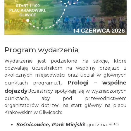
Fajer Festiwal 2026
Program wydarzenia
Chorzów
19.20 km
2026-08-28
Wydarzenie jest podzielone na sekcje, które
pozwalają uczestnikom na wspólny przejazd z
okolicznych miejscowości oraz udział w głównych
1. Prologi – wspólne
punktach programu.
dojazdy
Uczestnicy spotykają się w wyznaczonych
punktach, aby pod przewodnictwem
organizatorów dotrzeć na start główny na placu
Krakowskim w Gliwicach:
Dzień Kartofla w chorzowskim skansenie
Chorzów
Sośnicowice, Park Miejski
:
godzina 9:30
19.27 km
2026-09-20