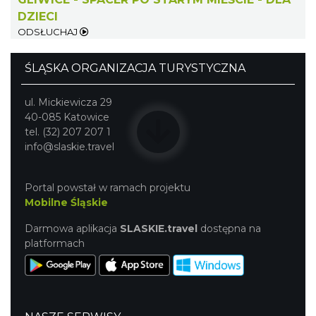
DZIECI
ODSŁUCHAJ
ŚLĄSKA ORGANIZACJA TURYSTYCZNA
Wystawa prof. Włodzimierza
Kwiatkowskiego w Tichauer Art Gallery
ul. Mickiewicza 29
Tychy
40-085 Katowice
24.24 km
2026-07-31
tel. (32) 207 207 1
info@slaskie.travel
Portal powstał w ramach projektu
Mobilne Śląskie
Darmowa aplikacja
SLASKIE.travel
dostępna na
platformach
OFF Festival 2026
Katowice
24.32 km
2026-08-07