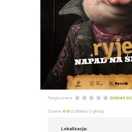
Twoja ocena:
DODAJ O
Ocena:
0.0
(Oddano 0 głosy)
Lokalizacja: