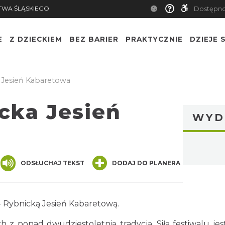
TWA ŚLĄSKIEGO
Dostępn
E
Z DZIECKIEM
BEZ BARIER
PRAKTYCZNIE
DZIEJE S
 Jesień Kabaretowa
cka Jesień
WYD
nger
are
ODSŁUCHAJ TEKST
DODAJ DO PLANERA
- Rybnicką Jesień Kabaretową.
 z ponad dwudziestoletnią tradycją. Siłą festiwalu jes