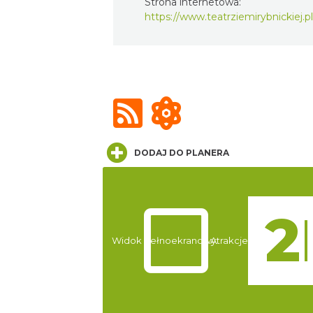
Strona internetowa:
https://www.teatrziemirybnickiej.pl
DODAJ DO PLANERA
Widok pełnoekranowy:
Atrakcje