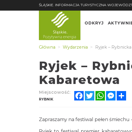
ŚLĄSKIE. INFORMACJA TURYSTYCZNA WOJEWÓDZ
ODKRYJ
AKTYWNI
Główna
Wydarzenia
Ryjek – Rybnicka
Ryjek – Rybni
Kabaretowa
Miejscowość:
Facebook
Twitter
WhatsApp
Messe
Sh
RYBNIK
Zapraszamy na festiwal pełen śmiechu 
Ryjek to festiwal premier kabaretowych