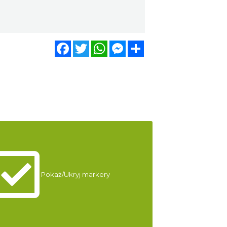
Facebook
Twitter
WhatsApp
Messenger
Share
Pokaż/Ukryj markery