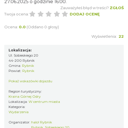
27.06.2025 o godzinie 16:00.
DNI OTWARTE w teatrze NA PÓŁ i teatrze
Zauważyłeś błąd w treści?
ZGŁOŚ
POWROTÓW || REKRUTACJA NA SEZON
Twoja ocena:
DODAJ OCENĘ
Rybnik
26/27
0.00 km
2026-08-29
Ocena:
0.0
(Oddano 0 głosy)
Wyświetlenia:
22
Lokalizacja:
Ul. Sobieskiego 20
44-200 Rybnik
Gmina:
Rybnik
Powiat:
Rybnik
XXVI Powiatowy Rajd Rowerowy
Pokaż wskazówki dojazdu
Wodzisław Śląski
11.19 km
2026-08-30
Region turystyczny:
Kraina Górnej Odry
Lokalizacja:
W centrum miasta
Kategoria:
Wydarzenia
Organizator:
halo! Rybnik
Rybnik, Sobieskiego 20