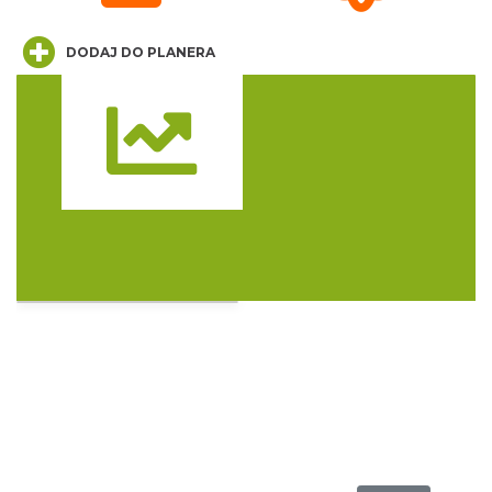
DODAJ DO PLANERA
Święto Ziół w pszczyńskim skansenie
Pszczyna
Trasa
28.63 km
2026-08-15