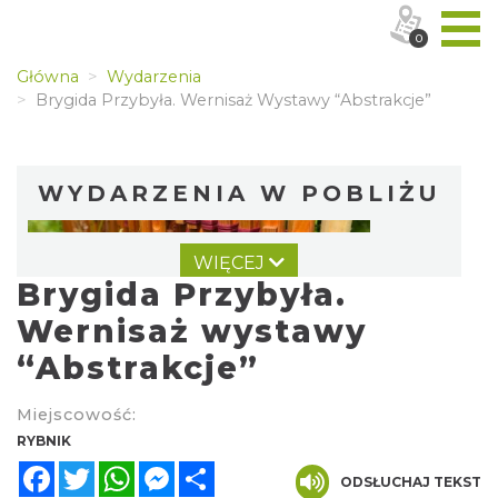
0
Główna
Wydarzenia
Brygida Przybyła. Wernisaż Wystawy “Abstrakcje”
WYDARZENIA W POBLIŻU
WIĘCEJ
Brygida Przybyła.
Wernisaż wystawy
“Abstrakcje”
Warsztat gry na flecie indiańskim –
Miejscowość:
pierwsze kroki w świecie melodii
RYBNIK
Rybnik
Facebook
Twitter
WhatsApp
Messenger
Share
0.00 km
2026-09-10
ODSŁUCHAJ TEKST