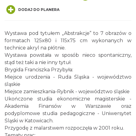
DODAJ DO PLANERA
Wystawa pod tytułem „Abstrakcje” to 7 obrazów o
formatach 125x80 i 115x75 cm wykonanych w
technice akryl na płótnie.
Spotkanie miłośników numizmatów
Wystawa powstała w sposób nieco spontaniczny,
Rybnik
stąd też taki a nie inny tytuł.
0.00 km
2026-08-08
Brygida Franciszka Przybyła:
Miejsce urodzenia - Ruda Śląska - województwo
śląskie
Miejsce zamieszkania-Rybnik - województwo śląskie
Ukończone studia ekonomiczne magisterskie -
Akademia Finansów w Warszawie oraz
podyplomowe studia pedagogiczne - Uniwersytet
Śląski w Katowicach.
Wakacyjne Warsztaty Malarskie "Rybnik -
Przygodę z malarstwem rozpoczęła w 2001 roku.
miasto zieleni"
Tematy prac:
Rybnik