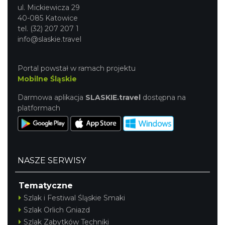
ul. Mickiewicza 29
40-085 Katowice
tel. (32) 207 207 1
info@slaskie.travel
Portal powstał w ramach projektu
Mobilne Śląskie
Darmowa aplikacja
SLASKIE.travel
dostępna na
platformach
NASZE SERWISY
Tematyczne
Szlak i Festiwal Śląskie Smaki
Szlak Orlich Gniazd
Szlak Zabytków Techniki