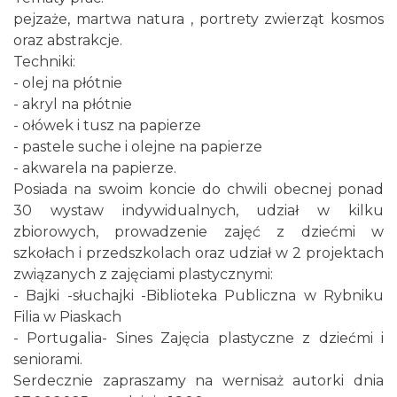
0.00 km
2026-08-22
pejzaże, martwa natura , portrety zwierząt kosmos
oraz abstrakcje.
Techniki:
- olej na płótnie
- akryl na płótnie
- ołówek i tusz na papierze
- pastele suche i olejne na papierze
- akwarela na papierze.
Coś z niczego - organizery z tektury, z
Posiada na swoim koncie do chwili obecnej ponad
makramy...
30 wystaw indywidualnych, udział w kilku
Rybnik
zbiorowych, prowadzenie zajęć z dziećmi w
0.00 km
2026-08-19
szkołach i przedszkolach oraz udział w 2 projektach
związanych z zajęciami plastycznymi:
- Bajki -słuchajki -Biblioteka Publiczna w Rybniku
Filia w Piaskach
- Portugalia- Sines Zajęcia plastyczne z dziećmi i
seniorami.
Serdecznie zapraszamy na wernisaż autorki dnia