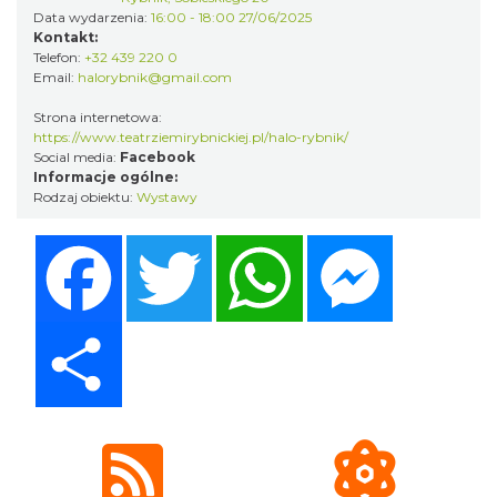
Data wydarzenia:
16:00 - 18:00 27/06/2025
Kontakt:
Telefon:
+32 439 220 0
Koncert Sandry w Gliwicach
Email:
halorybnik@gmail.com
Gliwice
21.05 km
2026-10-16
Strona internetowa:
https://www.teatrziemirybnickiej.pl/halo-rybnik/
Social media:
Facebook
Informacje ogólne:
Rodzaj obiektu:
Wystawy
Facebook
Twitter
WhatsApp
Messenger
Wystawa prof. Włodzimierza
Share
Kwiatkowskiego w Tichauer Art Gallery
Tychy
27.13 km
2026-07-31