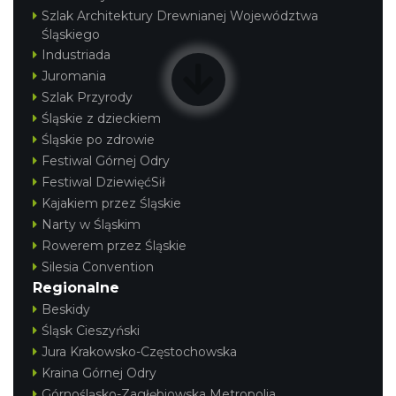
Szlak Architektury Drewnianej Województwa
Śląskiego
Industriada
Juromania
Szlak Przyrody
Śląskie z dzieckiem
Śląskie po zdrowie
Festiwal Górnej Odry
Festiwal DziewięćSił
Kajakiem przez Śląskie
Narty w Śląskim
Rowerem przez Śląskie
Silesia Convention
Regionalne
Beskidy
Śląsk Cieszyński
Jura Krakowsko-Częstochowska
Kraina Górnej Odry
Górnośląsko-Zagłębiowska Metropolia