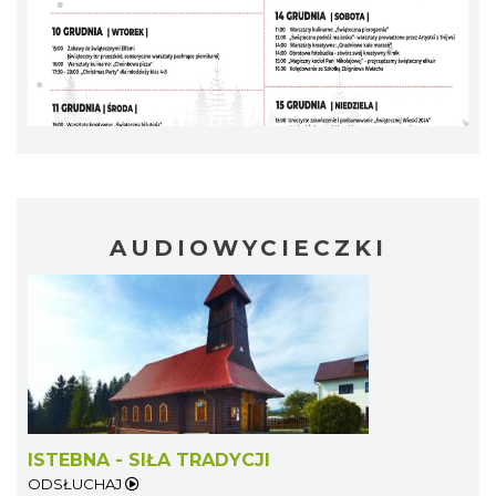
Pokazy tradycji - pokaz pszczelarski w
Muzeum Beskidzkim
Wisła
11.65 km
2026-08-26
AUDIOWYCIECZKI
Akcja Przewodnik Czeka
Wisła
12.29 km
2026-08-16
ISTEBNA - SIŁA TRADYCJI
ODSŁUCHAJ