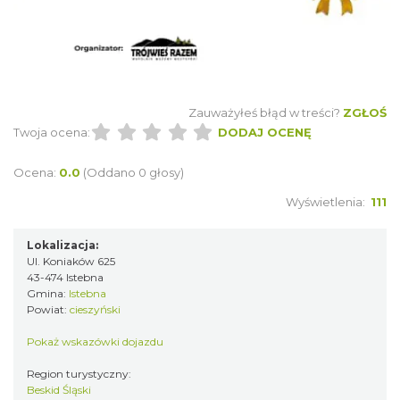
Zauważyłeś błąd w treści?
ZGŁOŚ
Twoja ocena:
DODAJ OCENĘ
III Ogólnopolski Festiwal Folkloru
Ocena:
0.0
(Oddano 0 głosy)
Dziecięcego „ Jaworowy Listek”
Istebna
Wyświetlenia:
111
4.17 km
2026-09-19
Lokalizacja:
Ul. Koniaków 625
43-474 Istebna
Gmina:
Istebna
Powiat:
cieszyński
Pokaż wskazówki dojazdu
Region turystyczny:
Jak czytać las
Beskid Śląski