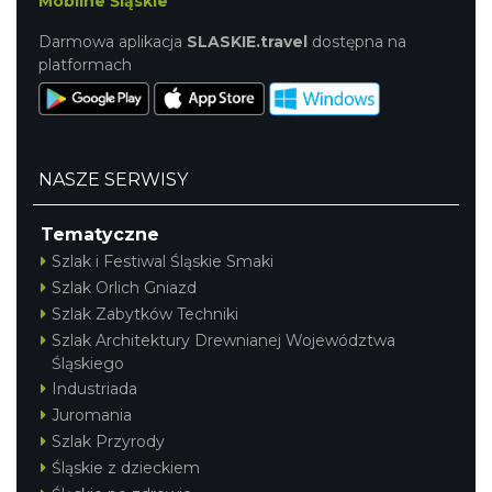
Mobilne Śląskie
Darmowa aplikacja
SLASKIE.travel
dostępna na
platformach
NASZE SERWISY
Dotknij Tradycji - lato w Gminie Brenna
Brenna
Tematyczne
16.85 km
2026-06-29
Szlak i Festiwal Śląskie Smaki
Szlak Orlich Gniazd
Szlak Zabytków Techniki
Szlak Architektury Drewnianej Województwa
Śląskiego
Industriada
Juromania
Szlak Przyrody
Spotkanie z Utopcem na Bajkowym Szlaku
Śląskie z dzieckiem
Brenna