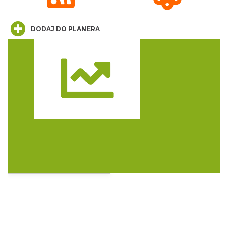
Zajęcia przy pasiece
Jaworzynka
DODAJ DO PLANERA
6.46 km
2026-08-11
Trasa
Plener malarski
Wisła
11.58 km
2026-08-11