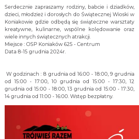
Serdecznie zapraszamy rodziny, babcie i dziadków,
dzieci, młodzież i dorosłych do Świątecznej Wioski w
Koniakowie gdzie odbędą się świąteczne warsztaty
kreatywne, kulinarne, wspólne kolędowanie oraz
wiele innych świątecznych atrakcji.
Koniaków
0.14 km
2026-08-15
Miejsce : OSP Koniaków 625 - Centrum
Data 8-15 grudnia 2024r.
W godzinach : 8 grudnia od 16:00 - 18:00, 9 grudnia
od 15:00 - 17:00, 10 grudnia od 15:00 - 17:30, 12
grudnia od 15:00 - 18:00, 13 grudnia od 15:00 - 17:30,
14 grudnia od 11:00 - 16:00. Wstęp bezpłatny.
Święto Jagnięciny w Istebnej
Istebna
1.80 km
2026-08-15