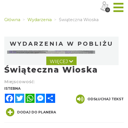
0
Główna
Wydarzenia
Świąteczna Wioska
WYDARZENIA W POBLIŻU
WIĘCEJ
Świąteczna Wioska
Miejscowość:
ISTEBNA
Facebook
Twitter
WhatsApp
Messenger
Share
Dni Koronki Koniakowskiej
ODSŁUCHAJ TEKST
Koniaków
0.06 km
2026-08-13
DODAJ DO PLANERA