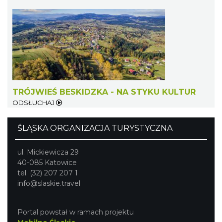
Warsztaty edukacyjne dla dzieci - owady i
spółka
TRÓJWIEŚ BESKIDZKA - NA STYKU KULTUR
Szczyrk
13.58 km
2026-08-22
ODSŁUCHAJ
ŚLĄSKA ORGANIZACJA TURYSTYCZNA
ul. Mickiewicza 29
40-085 Katowice
tel. (32) 207 207 1
info@slaskie.travel
Wakacyjna Potańcówka na Czantorii
Ustroń
Portal powstał w ramach projektu
16.25 km
2026-08-15