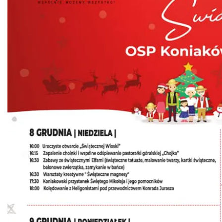
Puchar Złotego Gronia
Istebna
2.71 km
2026-08-23
Pójcie Dziecka – będzie kino!
Istebna
3.66 km
2026-08-11