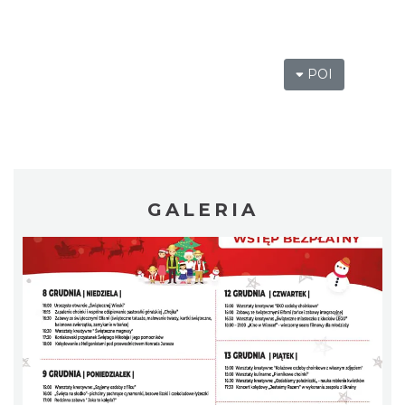
Wystawa plenerowa "Z archiwum Z.
Pamiątki rodzinne Polaków z Zaolzia"
Wisła
POI
11.58 km
2026-07-27
GALERIA
Pokazy tradycji - wyrób masła i sera w
Muzeum Beskidzkim
Wisła
11.65 km
2026-08-19