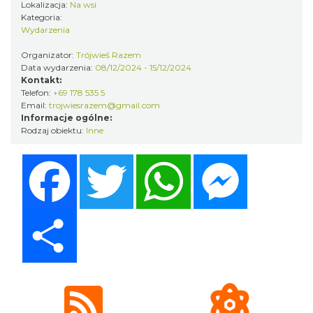
Istebna
Lokalizacja:
Na wsi
4.19 km
2026-08-25
Kategoria:
Wydarzenia
Organizator:
Trójwieś Razem
Data wydarzenia:
08/12/2024 - 15/12/2024
Kontakt:
Telefon:
+69 178 535 5
Email:
trojwiesrazem@gmail.com
Informacje ogólne:
Rodzaj obiektu:
Inne
Ustanowienie Sanktuarium Matki Bożej
Facebook
Twitter
WhatsApp
Messenger
Frydeckiej
Jaworzynka
6.39 km
2026-08-22
Share