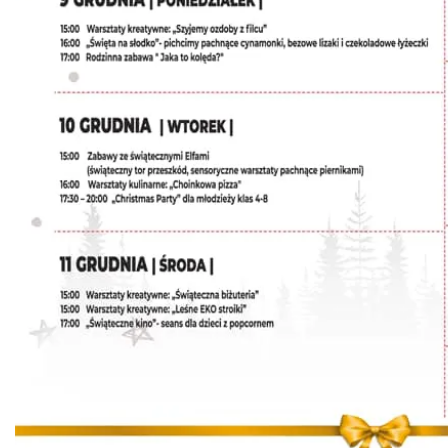
Piłkarski Piknik
Istebna
3.95 km
2026-08-22
Robimy budki dla ptaków - zajęcia
warsztatowe
Istebna
4.04 km
2026-08-27