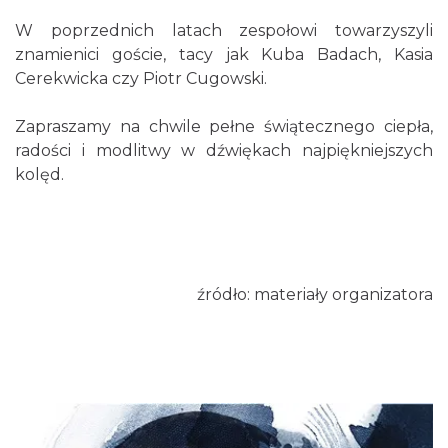
W poprzednich latach zespołowi towarzyszyli
znamienici goście, tacy jak Kuba Badach, Kasia
Cerekwicka czy Piotr Cugowski.
Zapraszamy na chwile pełne świątecznego ciepła,
Fajer Festiwal 2026
radości i modlitwy w dźwiękach najpiękniejszych
Chorzów
kolęd.
12.70 km
2026-08-28
źródło: materiały organizatora
Dzień Kartofla w chorzowskim skansenie
Chorzów
12.70 km
2026-09-20