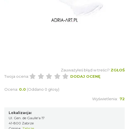
CO, GDZIE, KIEDY W KATOWICACH 3-
9.08.2026
Katowice
16.32 km
2026-08-03
Zauważyłeś błąd w treści?
ZGŁOŚ
Twoja ocena:
DODAJ OCENĘ
Ocena:
0.0
(Oddano 0 głosy)
Wyświetlenia:
72
Lokalizacja:
Ul. Gen. de Gaulle'a 17
Kult – Pomarańczowa Trasa 2026
41-800 Zabrze
Gmina:
Zabrze