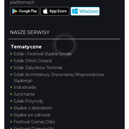
platformach
NASZE SERWISY
Tematyczne
OFF Festival 2026
Szlak i Festiwal Śląskie Smaki
Katowice
Szlak Orlich Gniazd
18.21 km
2026-08-07
Szlak Zabytków Techniki
Szlak Architektury Drewnianej Województwa
Śląskiego
Industriada
Juromania
Szlak Przyrody
Śląskie z dzieckiem
Śląskie po zdrowie
Wystawa prof. Włodzimierza
Festiwal Górnej Odry
Kwiatkowskiego w Tichauer Art Gallery
Festiwal DziewięćSił