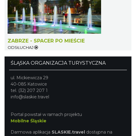
ZABRZE - SPACER PO MIEŚCIE
ODSŁUCHAJ
44. Rawa Blues Festival
Katowice
16.62 km
2026-10-03
ŚLĄSKA ORGANIZACJA TURYSTYCZNA
ul. Mickiewicza 29
40-085 Katowice
tel. (32) 207 207 1
info@slaskie.travel
Portal powstał w ramach projektu
Henryk Miśkiewicz – 75 lat Mistrza i Goście
Mobilne Śląskie
Katowice
Darmowa aplikacja
SLASKIE.travel
dostępna na
16.62 km
2026-10-18