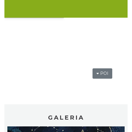
Poland Bachaturo Festiwal
Katowice
16.50 km
2026-08-14
POI
17th WORLD BRIDGE SERIES – Katowice
2026
Katowice
16.50 km
2026-08-20
GALERIA