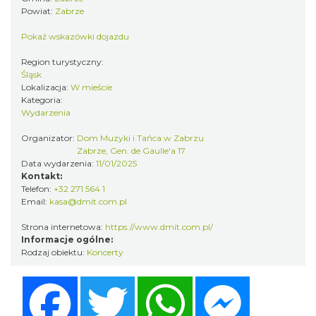
Katowice
Powiat:
Zabrze
16.36 km
2026-11-14
Pokaż wskazówki dojazdu
Region turystyczny:
Śląsk
Lokalizacja:
W mieście
Kategoria:
Wydarzenia
Organizator:
Dom Muzyki i Tańca w Zabrzu
Myslovitz - Sentymentalny powrót do lat
Zabrze, Gen. de Gaulle'a 17
Data wydarzenia:
11/01/2025
2000
Kontakt:
Katowice
Telefon:
+32 271 564 1
16.36 km
2026-11-15
Email:
kasa@dmit.com.pl
Strona internetowa:
https://www.dmit.com.pl/
Informacje ogólne:
Rodzaj obiektu:
Koncerty
Facebook
Twitter
WhatsApp
Messenger