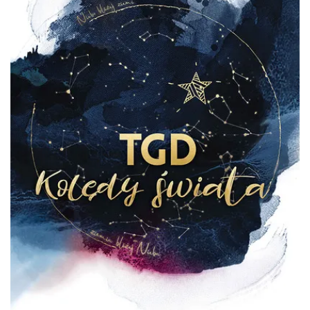
O zbożach, chlebie i ziołach
Chorzów
12.70 km
2026-08-23
Śląsko Wilijo
Chorzów
12.70 km
2026-12-13