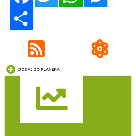
LORD OF THE DANCE - 30th Anniversary
Share
Tour
Katowice
16.40 km
2026-12-11
DODAJ DO PLANERA
LORD OF THE DANCE 2026
Katowice
16.40 km
2026-12-11
Trasa