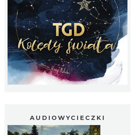
Muzyka zespołu Metallica symfonicznie
2026
Katowice
16.60 km
2026-11-14
Alicja Majewska & Włodzimierz Korcz &
Warsaw String Quartet - Jubileusz
AUDIOWYCIECZKI
Katowice
16.62 km
2026-09-18