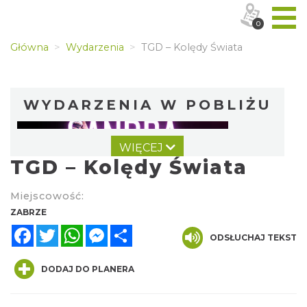
0
Główna
Wydarzenia
TGD – Kolędy Świata
WYDARZENIA W POBLIŻU
WIĘCEJ
TGD – Kolędy Świata
Miejscowość:
ZABRZE
Facebook
Twitter
WhatsApp
Messenger
Share
Koncert Sandry w Gliwicach
ODSŁUCHAJ TEKST
Gliwice
6.05 km
2026-10-16
DODAJ DO PLANERA