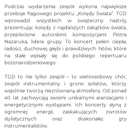
Podczas wydarzenia zespół wykona największe
przeboje flagowego projektu „Kolędy Świata”. TGD
wprowadzi wszystkich w świąteczny nastrój,
prezentując kolędy z najdalszych zakątków świata,
przeplecione autorskimi kompozycjami Piotra
Silesia Memoriał Kamili Skolimowskiej
Nazaruka, lidera grupy. To koncert pełen ciepła,
Chorzów
12.70 km
2026-08-23
radości, duchowej głębi i prawdziwych hitów, które
na stałe wpisały się do polskiego repertuaru
bożonarodzeniowego.
TGD to nie tylko zespół – to wieloosobowy chór,
zespół instrumentalny i grono solistów, którzy
wspólnie tworzą niezrównaną atmosferę. Od ponad
40 lat zachwycają swoimi unikalnymi aranżacjami i
Silesia Marathon 2026
energetycznymi występami. Ich koncerty słyną z
Chorzów
ogromnej energii, zaskakujących zwrotów
12.70 km
2026-10-04
stylistycznych oraz doskonałej gry
instrumentalistów.