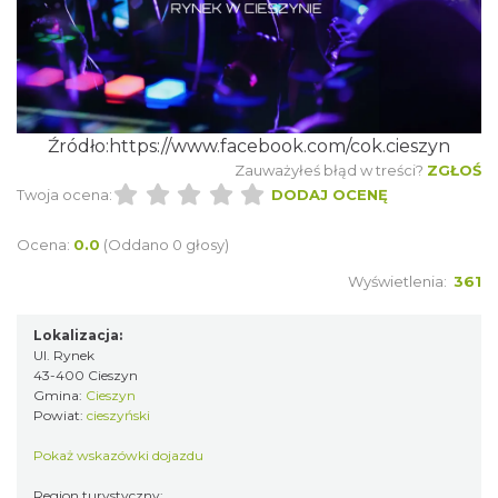
Cieszyn
0.05 km
2026-08-16
Źródło:https://www.facebook.com/cok.cieszyn
Zauważyłeś błąd w treści?
ZGŁOŚ
Twoja ocena:
DODAJ OCENĘ
Ocena:
0.0
(Oddano 0 głosy)
Wyświetlenia:
361
Cieszyn
0.05 km
2026-08-23
Lokalizacja:
Ul. Rynek
43-400 Cieszyn
Gmina:
Cieszyn
Powiat:
cieszyński
Pokaż wskazówki dojazdu
Region turystyczny: