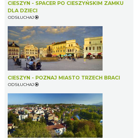
CIESZYN - SPACER PO CIESZYŃSKIM ZAMKU
DLA DZIECI
ODSŁUCHAJ
LOVE SONGS-historie miłosne zapisane w
muzyce
Cieszyn
0.24 km
2026-10-24
CIESZYN - POZNAJ MIASTO TRZECH BRACI
ODSŁUCHAJ
Cieszyn
0.32 km
2026-08-08