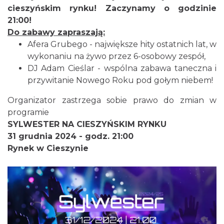
cieszyńskim rynku! Zaczynamy o godzinie
21:00!
Do zabawy zapraszają:
Cieszyn
Afera Grubego - największe hity ostatnich lat, w
0.00 km
2026-08-28
wykonaniu na żywo przez 6-osobowy zespół,
DJ Adam Cieślar - wspólna zabawa taneczna i
przywitanie Nowego Roku pod gołym niebem!
Organizator zastrzega sobie prawo do zmian w
programie
SYLWESTER NA CIESZYŃSKIM RYNKU
31 grudnia 2024 - godz. 21:00
Cieszyn
Rynek w Cieszynie
0.05 km
2026-08-09