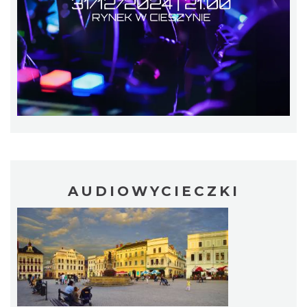
„Daniec kontra Kryszak”
Cieszyn
0.24 km
2026-11-08
Spektakl "Tajemnica 16. piętra"
AUDIOWYCIECZKI
Cieszyn
0.24 km
2026-10-18