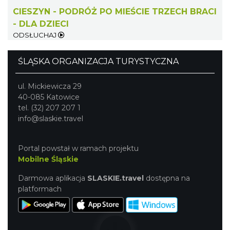
CIESZYN - PODRÓŻ PO MIEŚCIE TRZECH BRACI
- DLA DZIECI
ODSŁUCHAJ
Patroni cieszyńskich ulic - wystawa
Cieszyn
ŚLĄSKA ORGANIZACJA TURYSTYCZNA
0.32 km
2026-07-03
ul. Mickiewicza 29
40-085 Katowice
tel. (32) 207 207 1
info@slaskie.travel
Portal powstał w ramach projektu
Mobilne Śląskie
Ślad. Litera. Piksel. Wystawa z okazji 30-
Darmowa aplikacja
SLASKIE.travel
dostępna na
lecia Muzeum Drukarstwa w Cieszynie
platformach
Cieszyn
0.34 km
2026-07-01