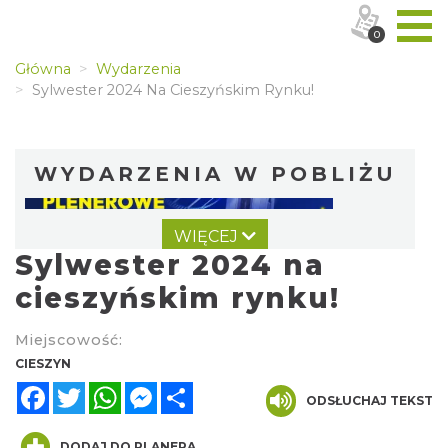
0
Główna
Wydarzenia
Sylwester 2024 Na Cieszyńskim Rynku!
WYDARZENIA W POBLIŻU
WIĘCEJ
Sylwester 2024 na
cieszyńskim rynku!
Miejscowość:
Cieszyn
CIESZYN
0.00 km
2026-08-07
Facebook
Twitter
WhatsApp
Messenger
Share
ODSŁUCHAJ TEKST
DODAJ DO PLANERA