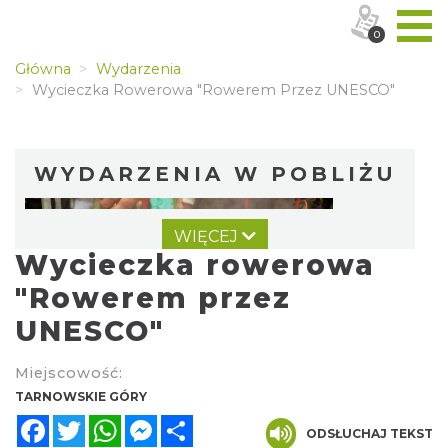
0
Główna
Wydarzenia
Wycieczka Rowerowa "Rowerem Przez UNESCO"
WYDARZENIA W POBLIŻU
WIĘCEJ
Wycieczka rowerowa
"Rowerem przez
UNESCO"
Dzień Kartofla w chorzowskim skansenie
Miejscowość:
Chorzów
TARNOWSKIE GÓRY
15.25 km
2026-09-20
Facebook
Twitter
WhatsApp
Messenger
Share
ODSŁUCHAJ TEKST