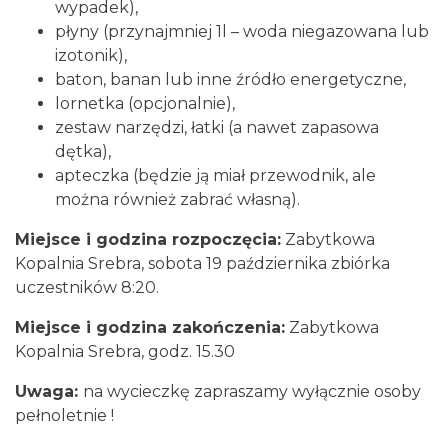
2000
wypadek),
Katowice
płyny (przynajmniej 1l – woda niegazowana lub
19.54 km
2026-11-15
izotonik),
baton, banan lub inne źródło energetyczne,
lornetka (opcjonalnie),
zestaw narzędzi, łatki (a nawet zapasowa
dętka),
apteczka (będzie ją miał przewodnik, ale
można również zabrać własną).
Poland Bachaturo Festiwal
Miejsce i godzina rozpoczęcia:
Zabytkowa
Katowice
Kopalnia Srebra, sobota 19 października zbiórka
19.62 km
2026-08-14
uczestników 8:20.
Miejsce i godzina zakończenia:
Zabytkowa
Kopalnia Srebra, godz. 15.30
Uwaga:
na wycieczkę zapraszamy wyłącznie osoby
pełnoletnie !