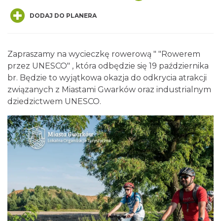
DODAJ DO PLANERA
Zapraszamy na wycieczkę rowerową " "Rowerem
przez UNESCO" , która odbędzie się 19 października
O zbożach, chlebie i ziołach
br. Będzie to wyjątkowa okazja do odkrycia atrakcji
Chorzów
związanych z Miastami Gwarków oraz industrialnym
15.25 km
2026-08-23
dziedzictwem UNESCO.
Śląsko Wilijo
Chorzów
15.25 km
2026-12-13