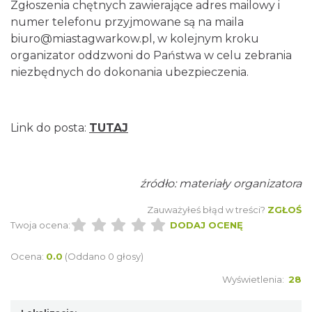
Zgłoszenia chętnych zawierające adres mailowy i
17th WORLD BRIDGE SERIES – Katowice
numer telefonu przyjmowane są na maila
2026
biuro@miastagwarkow.pl
, w kolejnym kroku
Katowice
organizator oddzwoni do Państwa w celu zebrania
19.62 km
2026-08-20
niezbędnych do dokonania ubezpieczenia.
Link do posta:
TUTAJ
źródło: materiały organizatora
LORD OF THE DANCE - 30th Anniversary
Tour
Zauważyłeś błąd w treści?
ZGŁOŚ
Katowice
Twoja ocena:
DODAJ OCENĘ
19.63 km
2026-12-11
Ocena:
0.0
(Oddano 0 głosy)
Wyświetlenia:
28