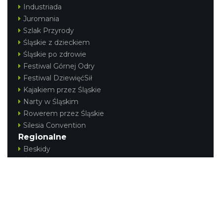
Industriada
Juromania
Szlak Przyrody
Śląskie z dzieckiem
Śląskie po zdrowie
Festiwal Górnej Odry
Festiwal DziewięćSił
Kajakiem przez Śląskie
Narty w Śląskim
Rowerem przez Śląskie
Silesia Convention
Regionalne
Beskidy
Śląsk Cieszyński
Jura Krakowsko-Częstochowska
Kraina Górnej Odry
Górnośląsko-Zagłębiowska Metropolia
KONTAKT
|
PUNKTY IT
|
POLITYKA