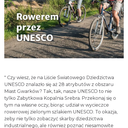
Silesia Memoriał Kamili Skolimowskiej
Chorzów
15.90 km
2026-08-23
" Czy wiesz, że na Liście Światowego Dziedzictwa
UNESCO znalazło się aż 28 atrybutów z obszaru
Miast Gwarków? Tak, tak, nasze UNESCO to nie
tylko Zabytkowa Kopalnia Srebra. Przekonaj się o
tym na własne oczy, biorąc udział w wycieczce
rowerowej zielonym szlakiem UNESCO. To okazja,
Silesia Marathon 2026
żeby nie tylko zobaczyć skarby dziedzictwa
Chorzów
15.90 km
2026-10-04
industrialnego, ale również poznać niesamowite