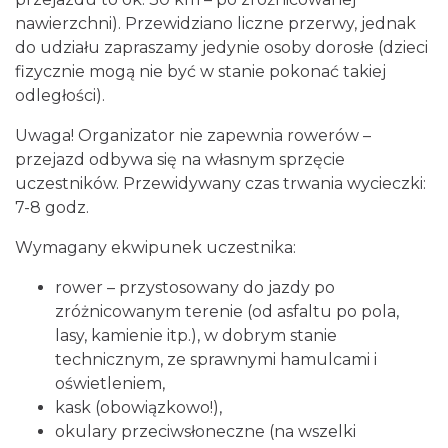
17.49 km
2026-10-16
nawierzchni). Przewidziano liczne przerwy, jednak
do udziału zapraszamy jedynie osoby dorosłe (dzieci
fizycznie mogą nie być w stanie pokonać takiej
odległości).
Uwaga! Organizator nie zapewnia rowerów –
przejazd odbywa się na własnym sprzęcie
uczestników. Przewidywany czas trwania wycieczki:
Kult – Pomarańczowa Trasa 2026
7-8 godz.
Katowice
19.54 km
2026-11-14
Wymagany ekwipunek uczestnika:
rower – przystosowany do jazdy po
zróżnicowanym terenie (od asfaltu po pola,
lasy, kamienie itp.), w dobrym stanie
technicznym, ze sprawnymi hamulcami i
oświetleniem,
kask (obowiązkowo!),
Myslovitz - Sentymentalny powrót do lat
okulary przeciwsłoneczne (na wszelki