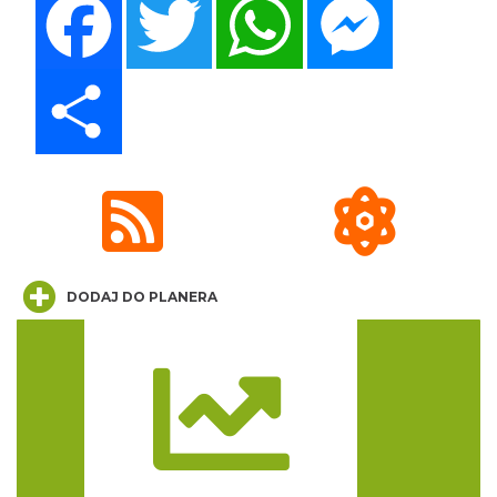
Share
44. Rawa Blues Festival
Katowice
19.85 km
2026-10-03
DODAJ DO PLANERA
Henryk Miśkiewicz – 75 lat Mistrza i Goście
Trasa
Katowice
19.85 km
2026-10-18