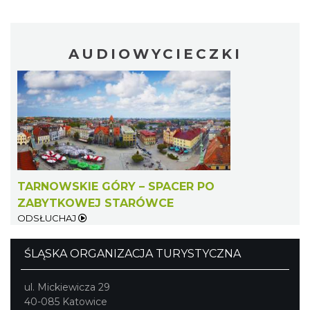
Kopyta"
Gniazdów
24.00 km
2026-08-08
AUDIOWYCIECZKI
TARNOWSKIE GÓRY – SPACER PO
ZABYTKOWEJ STARÓWCE
ODSŁUCHAJ
ŚLĄSKA ORGANIZACJA TURYSTYCZNA
ul. Mickiewicza 29
40-085 Katowice