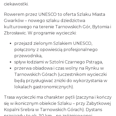
ciekawostki.
Rowerem przez UNESCO to oferta Szlaku Miasta
Gwarków – nowego szlaku dziedzictwa
kulturowego na terenie Tarnowskich Gór, Bytomia i
Zbrosławic. W programie wycieczki:
przejazd zielonym Szlakiem UNESCO,
Fajer Festiwal 2026
połączony z opowieścią profesjonalnego
Chorzów
przewodnika,
15.90 km
2026-08-28
spływ łodziami w Sztolni Czarnego Pstrąga,
przerwa obiadowa i czas wolny na Rynku w
Tarnowskich Górach (uczestnikom wycieczki
będą przysługiwać zniżki do wykorzystania w
lokalach gastronomicznych).
Trasa wycieczki ma charakter pętli (zaczyna i kończy
się w ikonicznym obiekcie Szlaku – przy Zabytkowej
Koncert Sandry w Gliwicach
Kopalni Srebra w Tarnowskich Górach). Dystans
Gliwice
przejazdu to ok. 30 km – po zróżnicowanej