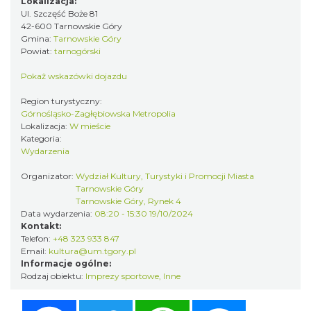
Lokalizacja:
Ul. Szczęść Boże 81
42-600 Tarnowskie Góry
Gmina:
Tarnowskie Góry
Powiat:
tarnogórski
LORD OF THE DANCE 2026
Katowice
Pokaż wskazówki dojazdu
19.63 km
2026-12-11
Region turystyczny:
Górnośląsko-Zagłębiowska Metropolia
Lokalizacja:
W mieście
Kategoria:
Wydarzenia
Organizator:
Wydział Kultury, Turystyki i Promocji Miasta
Tarnowskie Góry
Tarnowskie Góry, Rynek 4
Data wydarzenia:
08:20 - 15:30 19/10/2024
Alicja Majewska & Włodzimierz Korcz &
Kontakt:
Warsaw String Quartet - Jubileusz
Telefon:
+48 323 933 847
Katowice
Email:
kultura@um.tgory.pl
19.85 km
2026-09-18
Informacje ogólne:
Rodzaj obiektu:
Imprezy sportowe
,
Inne
Facebook
Twitter
WhatsApp
Messenger