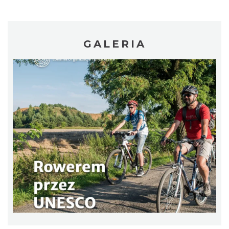
20.59 km
2026-11-14
GALERIA
OFF Festival 2026
Katowice
21.85 km
2026-08-07
Festiwal Miłośników Koni i Muzyki "Z