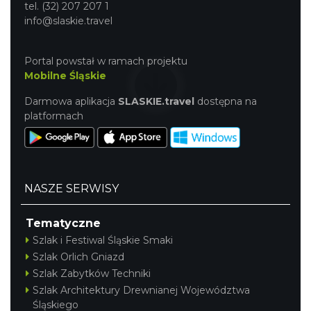
tel. (32) 207 207 1
info@slaskie.travel
Portal powstał w ramach projektu
Mobilne Śląskie
Darmowa aplikacja
SLASKIE.travel
dostępna na
platformach
NASZE SERWISY
Tematyczne
Szlak i Festiwal Śląskie Smaki
Szlak Orlich Gniazd
Szlak Zabytków Techniki
Szlak Architektury Drewnianej Województwa
Śląskiego