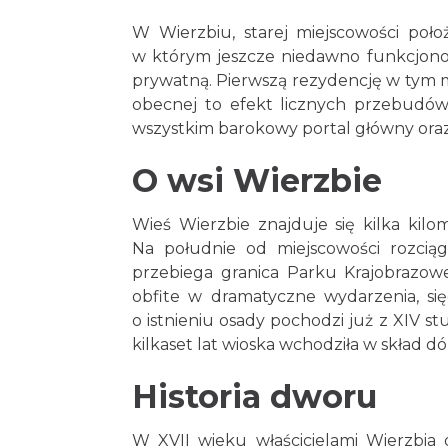
W Wierzbiu, starej miejscowości poło
w którym jeszcze niedawno funkcjonow
prywatną. Pierwszą rezydencję w tym m
obecnej to efekt licznych przebudów
wszystkim barokowy portal główny oraz
O wsi Wierzbie
Wieś Wierzbie znajduje się kilka kil
Na południe od miejscowości rozciąga
przebiega granica Parku Krajobrazowe
obfite w dramatyczne wydarzenia, si
o istnieniu osady pochodzi już z XIV st
kilkaset lat wioska wchodziła w skład d
Historia dworu
W XVII wieku właścicielami Wierzbia