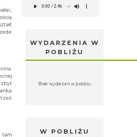
ałac,
ością
ztałt
rzede
WYDARZENIA W
POBLIŻU
cina.
ocnej
 zbyt
Brak wydarzeń w pobliżu
ianka
Przez
W POBLIŻU
y tam