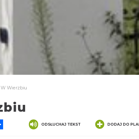
 W Wierzbiu
zbiu
App
ssenger
Share
ODSŁUCHAJ TEKST
DODAJ DO PLA