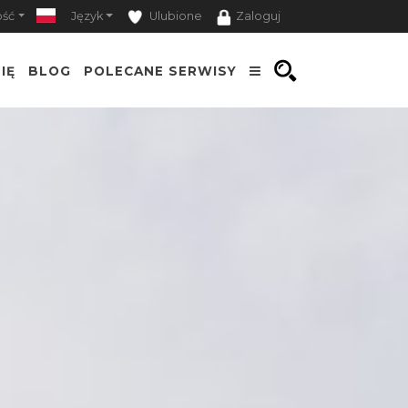
ość
Język
Ulubione
Zaloguj
IĘ
BLOG
POLECANE SERWISY