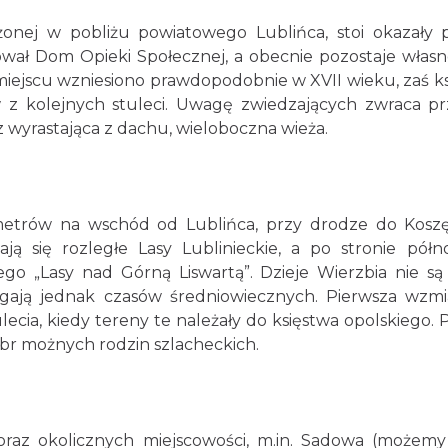
żonej w pobliżu powiatowego Lublińca, stoi okazały p
ał Dom Opieki Społecznej, a obecnie pozostaje własn
iejscu wzniesiono prawdopodobnie w XVII wieku, zaś ks
 z kolejnych stuleci. Uwagę zwiedzających zwraca p
 wyrastająca z dachu, wieloboczna wieża.
ometrów na wschód od Lublińca, przy drodze do Koszę
ją się rozległe Lasy Lublinieckie, a po stronie półn
go „Lasy nad Górną Liswartą”. Dzieje Wierzbia nie są
ęgają jednak czasów średniowiecznych. Pierwsza wzm
ulecia, kiedy tereny te należały do księstwa opolskiego. 
óbr możnych rodzin szlacheckich.
 oraz okolicznych miejscowości, m.in. Sadowa (możem