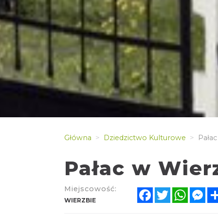
Główna
Dziedzictwo Kulturowe
Pałac
Pałac w Wier
Miejscowość:
Facebook
Twitter
Whats
Me
WIERZBIE