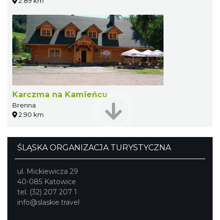
2.89 km
Karczma na Kamieńcu
Brenna
2.90 km
ŚLĄSKA ORGANIZACJA TURYSTYCZNA
ul. Mickiewicza 29
40-085 Katowice
tel. (32) 207 207 1
info@slaskie.travel