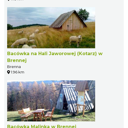
Bacówka na Hali Jaworowej (Kotarz) w
Brennej
Brenna
1.96 km
Bacówka Malinka w Brennej