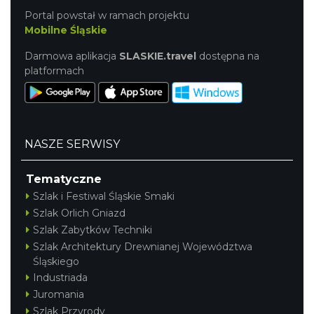
Portal powstał w ramach projektu
Mobilne Śląskie
Darmowa aplikacja
SLASKIE.travel
dostępna na
platformach
NASZE SERWISY
Tematyczne
Szlak i Festiwal Śląskie Smaki
Szlak Orlich Gniazd
Szlak Zabytków Techniki
Szlak Architektury Drewnianej Województwa
Śląskiego
Industriada
Juromania
Szlak Przyrody