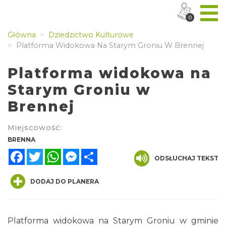
0
Główna
Dziedzictwo Kulturowe
Platforma Widokowa Na Starym Groniu W Brennej
Platforma widokowa na
Starym Groniu w
Brennej
Miejscowość:
BRENNA
Facebook
Twitter
WhatsApp
Messenger
Share
ODSŁUCHAJ TEKST
DODAJ DO PLANERA
Platforma widokowa na Starym Groniu w gminie