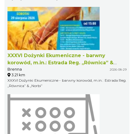
XXXVI Dożynki Ekumeniczne - barwny
korowód, m.in.: Estrada Reg. „Równica” &
Brenna
„Norbi”
2026-08-29
3.21 km
XXXVI Dożynki Ekumeniczne - barwny korowód, m.in.: Estrada Reg.
„Równica” & „Norbi”