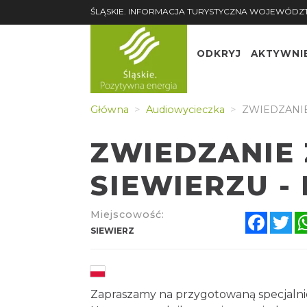
ŚLĄSKIE. INFORMACJA TURYSTYCZNA WOJEWÓDZ
ODKRYJ
AKTYWNI
Główna
Audiowycieczka
ZWIEDZANIE
ZWIEDZANIE
SIEWIERZU - 
Miejscowość:
Faceb
Tw
SIEWIERZ
Zapraszamy na przygotowaną specjalnie