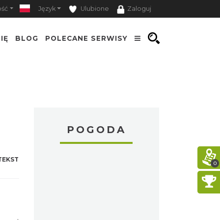
ość
Język
Ulubione
Zaloguj
IĘ
BLOG
POLECANE SERWISY
POGODA
TEKST
0