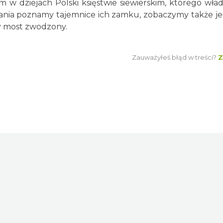
w dziejach Polski księstwie siewierskim, którego wła
zania poznamy tajemnice ich zamku, zobaczymy także j
cy most zwodzony.
Zauważyłeś błąd w treści?
Z