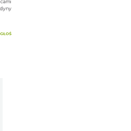
dcami
edyny
GŁOŚ