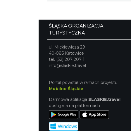
ŚLĄSKA ORGANIZACJA
TURYSTYCZNA
ul. Mickiewicza 29
40-085 Katowice
tel. (32) 207 207 1
info@slaskie.travel
Portal powstał w ramach projektu
Mobilne Śląskie
Darmowa aplikacja
SLASKIE.travel
dostępna na platformach