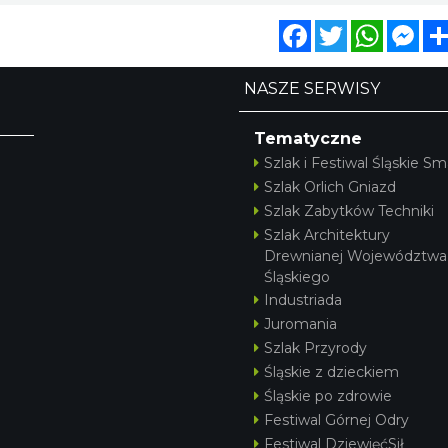
Facebook
Twitter
WhatsA
Mes
NASZE SERWISY
Tematyczne
Szlak i Festiwal Śląskie Sm
Szlak Orlich Gniazd
Szlak Zabytków Techniki
Szlak Architektury
Drewnianej Województwa
Śląskiego
Industriada
Juromania
Szlak Przyrody
Śląskie z dzieckiem
Śląskie po zdrowie
Festiwal Górnej Odry
Festiwal DziewięćSił