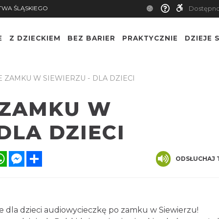
TWA ŚLĄSKIEGO
Dostępn
E
Z DZIECKIEM
BEZ BARIER
PRAKTYCZNIE
DZIEJE S
 ZAMKU W SIEWIERZU - DLA DZIECI
 ZAMKU W
DLA DZIECI
ook
itter
WhatsApp
Messenger
Share
ODSŁUCHAJ 
 dla dzieci audiowycieczkę po zamku w Siewierzu!