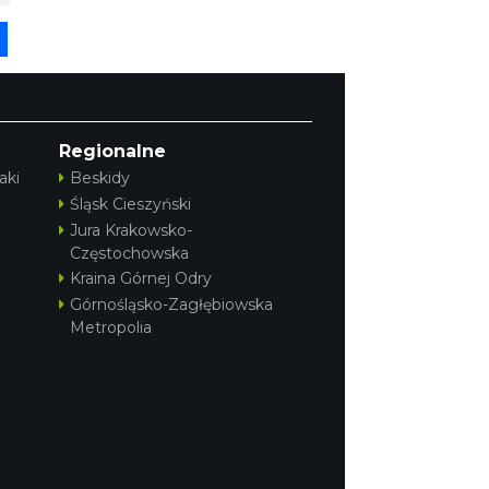
pp
senger
Share
Regionalne
aki
Beskidy
Śląsk Cieszyński
Jura Krakowsko-
Częstochowska
Kraina Górnej Odry
Górnośląsko-Zagłębiowska
Metropolia