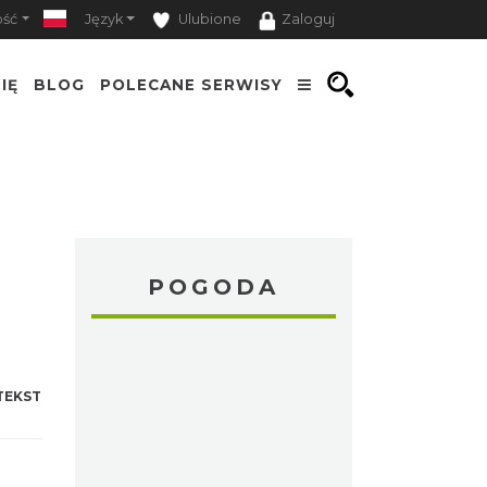
ość
Język
Ulubione
Zaloguj
IĘ
BLOG
POLECANE SERWISY
POGODA
TEKST