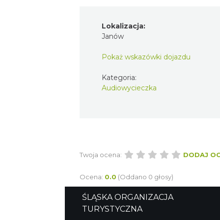
Lokalizacja:
Janów
Pokaż wskazówki dojazdu
Kategoria:
Audiowycieczka
Twoja ocena:
DODAJ O
Ocena:
0.0
(Oddano 0 głosy)
ŚLĄSKA ORGANIZACJA
TURYSTYCZNA