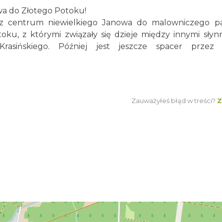
a do Złotego Potoku!
z centrum niewielkiego Janowa do malowniczego p
ku, z którymi związały się dzieje między innymi słyn
asińskiego. Później jest jeszcze spacer przez 
Zauważyłeś błąd w treści?
Z