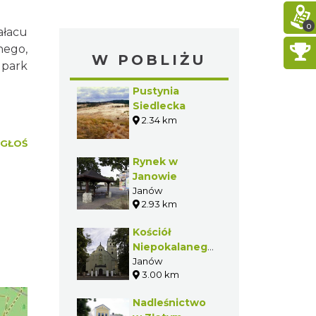
0
ałacu
nego,
W POBLIŻU
park
Pustynia
Siedlecka
2.34 km
GŁOŚ
Rynek w
Janowie
Janów
2.93 km
Kościół
Niepokalanego
Poczęcia NMP
Janów
3.00 km
w Janowie
Nadleśnictwo