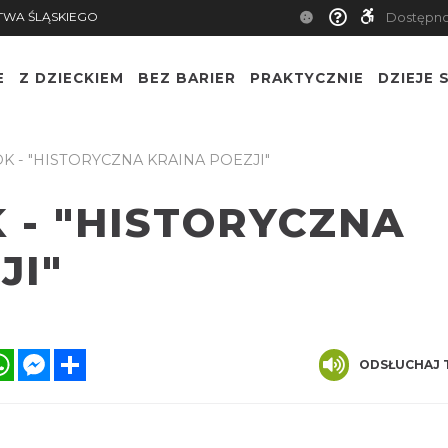
TWA ŚLĄSKIEGO
Dostępn
E
Z DZIECKIEM
BEZ BARIER
PRAKTYCZNIE
DZIEJE S
 - "HISTORYCZNA KRAINA POEZJI"
 - "HISTORYCZNA
JI"
ook
itter
WhatsApp
Messenger
Share
ODSŁUCHAJ 