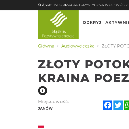
ŚLĄSKIE. INFORMACJA TURYSTYCZNA WOJEWÓDZ
ODKRYJ
AKTYWNI
Główna
Audiowycieczka
ZŁOTY POTOK
ZŁOTY POTOK
KRAINA POEZ
Miejscowość:
Faceb
Tw
JANÓW