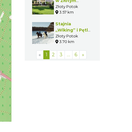
w Złotym
Potoku
Złoty Potok
3.57 km
Stajnia
„Wiking” i Pętla
„Wikinga” w
Złoty Potok
3.70 km
Złotym Potoku
«
1
2
3
…
6
»