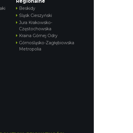
Regionalne
aki
Beskidy
Śląsk Cieszyński
Jura Krakowsko-
Częstochowska
Kraina Górnej Odry
Górnośląsko-Zagłębiowska
Metropolia