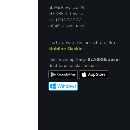
ul. Mickiewicza 29
40-085 Katowice
tel. (32) 207 207 1
info@slaskie.travel
Portal powstał w ramach projektu
Mobilne Śląskie
Darmowa aplikacja
SLASKIE.travel
dostępna na platformach