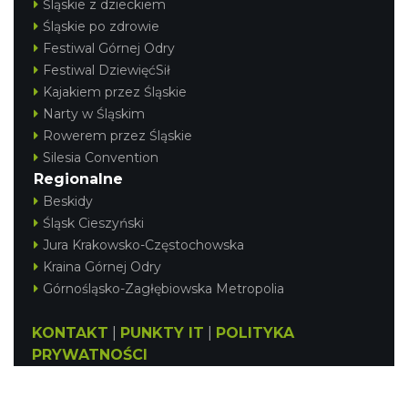
Śląskie z dzieckiem
Śląskie po zdrowie
Festiwal Górnej Odry
Festiwal DziewięćSił
Kajakiem przez Śląskie
Narty w Śląskim
Rowerem przez Śląskie
Silesia Convention
Regionalne
Beskidy
Śląsk Cieszyński
Jura Krakowsko-Częstochowska
Kraina Górnej Odry
Górnośląsko-Zagłębiowska Metropolia
KONTAKT
|
PUNKTY IT
|
POLITYKA
PRYWATNOŚCI