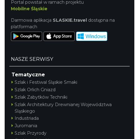
Portal powstał w ramach projektu
Mobilne Śląskie
Darmowa aplikacja
SLASKIE.travel
dostępna na
platformach
NASZE SERWISY
Tematyczne
Szlak i Festiwal Śląskie Smaki
Szlak Orlich Gniazd
Szlak Zabytków Techniki
Szlak Architektury Drewnianej Województwa
Śląskiego
Industriada
Juromania
Szlak Przyrody