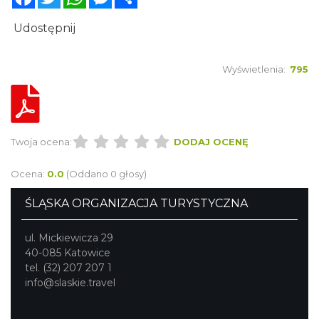
Udostępnij
Wyświetlenia:
795
Twoja ocena:
DODAJ OCENĘ
Ocena:
0.0
(Oddano 0 głosy)
ŚLĄSKA ORGANIZACJA TURYSTYCZNA
ul. Mickiewicza 29
40-085 Katowice
tel. (32) 207 207 1
info@slaskie.travel