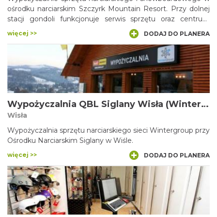
ośrodku narciarskim Szczyrk Mountain Resort. Przy dolnej
stacji gondoli funkcjonuje serwis sprzętu oraz centrum
skiturowe K2. W wypożyczalni pod Gondolą jest możliwość
więcej >>
DODAJ DO PLANERA
przechowania sprzętu narciarskiego i snowboardowego.
Wypożyczalnia QBL Siglany Wisła (Wintergroup QBL)
Wisła
Wypożyczalnia sprzętu narciarskiego sieci Wintergroup przy
Ośrodku Narciarskim Siglany w Wiśle.
więcej >>
DODAJ DO PLANERA