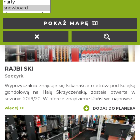
Wypożyczalnia i sklep oferuje: współpracę z instruktorami
PZN, narty, snowboard, narty biegowe, rakiety śnieżne,
skutery śnieżne, ski serwis. Specjalna oferta sportowo -
rekreacyjna dla ośrodków wypoczynkowych, hoteli, szkół,
POKAŻ MAPĘ
więcej >>
DODAJ DO PLANERA
klubów sportowych.
RAJBI SKI
Szczyrk
Wypożyczalnia znajduje się kilkanaście metrów pod kolejką
gondolową na Halę Skrzyczeńską, została otwarta w
sezonie 2019/20. W ofercie znajdziecie Państwo najnowsze
modele nart oraz snowboardu marki Rossignol dla każdego
więcej >>
DODAJ DO PLANERA
ulubieńca zimowych sportów. Dla osób szukających
większych wyzwań udostępniono możliwość wypożyczenia
sprzętu z najwyższej półki Test oraz Top.