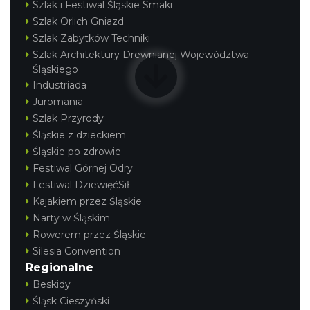
Szlak i Festiwal Śląskie Smaki
Szlak Orlich Gniazd
Szlak Zabytków Techniki
Szlak Architektury Drewnianej Województwa
Śląskiego
Industriada
Juromania
Szlak Przyrody
Śląskie z dzieckiem
Śląskie po zdrowie
Festiwal Górnej Odry
Festiwal DziewięćSił
Kajakiem przez Śląskie
Narty w Śląskim
Rowerem przez Śląskie
Silesia Convention
Regionalne
Beskidy
Śląsk Cieszyński