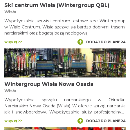
Ski centrum Wisła (Wintergroup QBL)
Wisła
Wypożyczalnia, serwis i centrum testowe sieci Wintergroup
w Wiśle Centrum. Wisła szczyci się bardzo dobrymi trasami
narciarskimi oraz bogatą bazą noclegową.
więcej >>
DODAJ DO PLANERA
Wintergroup Wisła Nowa Osada
Wisła
Wypożyczalnia sprzętu narciarskiego w Ośrodku
Narciarskim Nowa Osada (Wisła). W ofercie sprzęt narciarski
jak i snowboardowy. Wypożyczalnia służy profesjonalnym
doradztwem w sprawie doboru nart i wszelkiego sprzętu,
więcej >>
DODAJ DO PLANERA
szafkami depozytowymi w których można zostawić