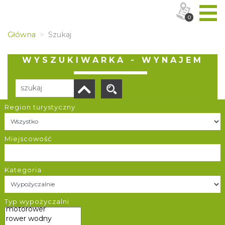
0
Główna
Szukaj
WYSZUKIWARKA - WYNAJEM
Region turystyczny
Liczba elementów:
17
POBIERZ LISTĘ
Miejscowość
Kategoria
Wypożyczalnia sprzętu narciarskiego "KlonSki"
Typ wypożyczalni
Bielsko-Biała