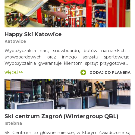
wszelkie kosztowności, serwisem sprzętu narciarskiego,
częściami zamiennymi do snowboardów.
Happy Ski Katowice
Katowice
Wypożyczalnia nart, snowboardu, butów narciarskich i
snowboardowych oraz innego sprzętu sportowego.
Wypożyczalnia gwarantuje klientom sprzęt przygotowany
do jazdy, sprawdzony i bezpieczny. Można tu nabyć sprzęt
więcej >>
DODAJ DO PLANERA
znanych marek.
Ski centrum Zagroń (Wintergroup QBL)
Istebna
Ski Centrum to główne miejsce, w którym świadczone są