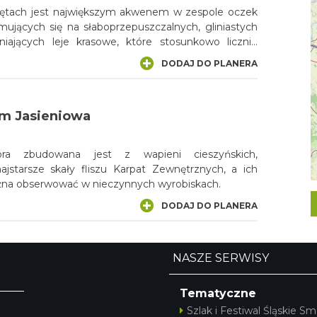
iętach jest największym akwenem w zespole oczek
ujących się na słaboprzepuszczalnych, gliniastych
iających leje krasowe, które stosunkowo licznie
jonie Kusięta – Srocko – Małusy Wielkie. To jedyne
DODAJ DO PLANERA
biekty na Wyżynie Krakowsko-Częstochowskiej.
m Jasieniowa
óra zbudowana jest z wapieni cieszyńskich,
ajstarsze skały fliszu Karpat Zewnętrznych, a ich
żna obserwować w nieczynnych wyrobiskach.
DODAJ DO PLANERA
NASZE SERWISY
Tematyczne
Szlak i Festiwal Śląskie Sm