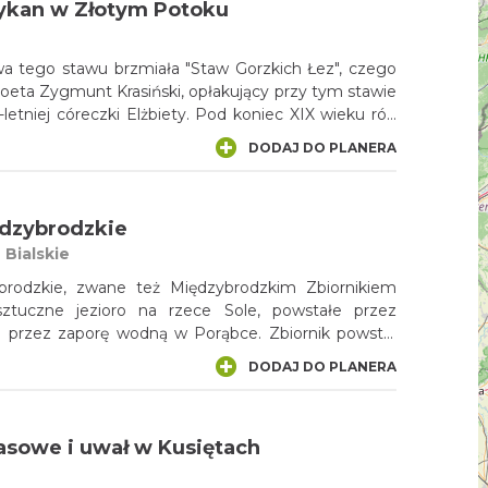
kan w Złotym Potoku
a tego stawu brzmiała "Staw Gorzkich Łez", czego
eta Zygmunt Krasiński, opłakujący przy tym stawie
-letniej córeczki Elżbiety. Pod koniec XIX wieku ród
mienił nazwę stawu na Amerykan, aby upamiętnić
DODAJ DO PLANERA
kańskiego, który przywiózł zza oceany do Złotego
partię ikry pstrąga tęczowego, z którego Złoty
dzień. W sezonie letnim czynny jest
ędzybrodzkie
y oraz wypożyczalnia rowerów. Możemy z nich
adąc zielonym szlakiem ku źródłom do Rezerwatu
 Bialskie
w przeciwnym kierunku do pałacu Raczyńskich
brodzkie, zwane też Międzybrodzkim Zbiornikiem
ńskich. W okolicy stawu do dyspozycji znajduje się
tuczne jezioro na rzece Sole, powstałe przez
 boiska do piłki plażowej oraz rozległe błonia,
d przez zaporę wodną w Porąbce. Zbiornik powstał
ywają się plenerowe imprezy, takie jak : święto
elem jego budowy były funkcje przeciwpowodziowe,
kie Lato Filmowe, zawody wędkarskie.
DODAJ DO PLANERA
ro zaczęło także pełnić rolę rekreacyjną, a po
elektrowni siła wody wykorzystywana jest
energii. Okolice jeziora są punktem wyjścia
asowe i uwał w Kusiętach
 szlaków wiodących na okoliczne szczyty należące
ego.