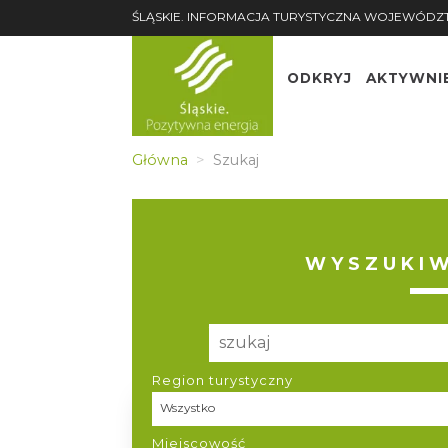
ŚLĄSKIE. INFORMACJA TURYSTYCZNA WOJEWÓDZ
ODKRYJ
AKTYWNI
Główna
Szukaj
WYSZUKIW
Region turystyczny
Region turystyczny
Wszystko
Miejscowość