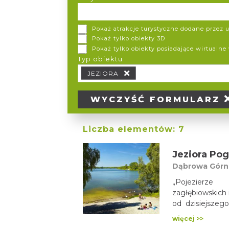
Pokaż atrakcje turystyczne dodane przez
Pokaż tylko obiekty 3D
Pokaż tylko obiekty posiadające wirtualne
Typ obiektu
Typ obiektu Typ wypożyczalni
JEZIORA
WYCZYŚĆ
FORMULARZ
Liczba elementów:
7
Jeziora Pog
Dąbrowa Górn
„Pojezierze 
zagłębiowskich 
od dzisiejszeg
pozyskiwały on
więcej >>
poeksploatacy