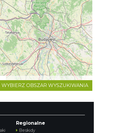
WYBIERZ OBSZAR WYSZUKIWANIA
©
OpenStreetMap
contributors.
Regionalne
aki
Beskidy