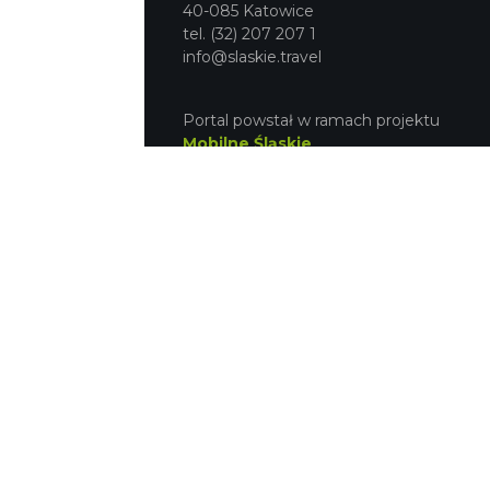
40-085 Katowice
tel. (32) 207 207 1
info@slaskie.travel
Portal powstał w ramach projektu
Mobilne Śląskie
Darmowa aplikacja
SLASKIE.travel
dostępna na platformach