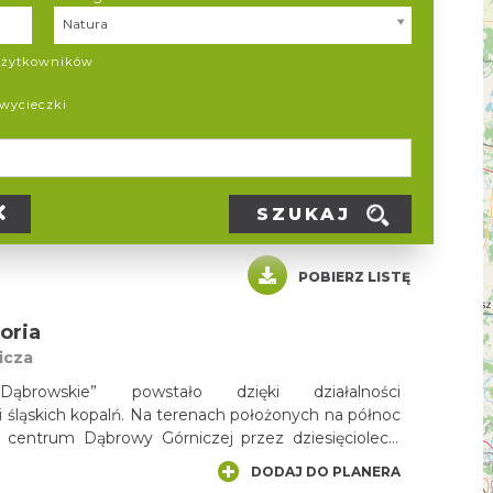
Kategoria
Natura
 użytkowników
 wycieczki
SZUKAJ
POBIERZ LISTĘ
oria
icza
Dąbrowskie” powstało dzięki działalności
i śląskich kopalń. Na terenach położonych na północ
o centrum Dąbrowy Górniczej przez dziesięciolecia
e tzw. piasek podsadzkowy i wypełniały nim pustki
DODAJ DO PLANERA
jne. Powstałe wyrobiska, nie rekultywowane,