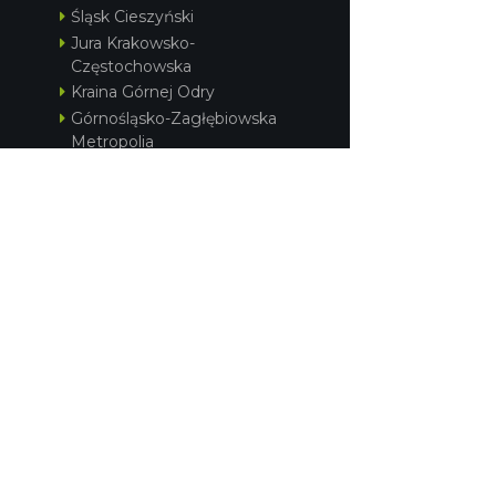
Śląsk Cieszyński
Jura Krakowsko-
Częstochowska
Kraina Górnej Odry
Górnośląsko-Zagłębiowska
Metropolia
POLITYKA PRYWATNOŚCI