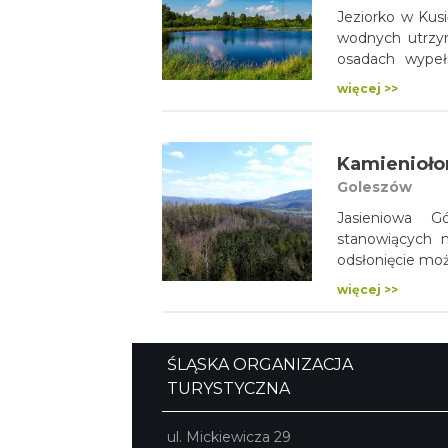
Jeziorko w Kus
wodnych utrzym
osadach wypełn
występują w re
więcej >>
tego rodzaju o
Kamienioło
Goleszów
Jasieniowa G
stanowiących n
odsłonięcie mo
więcej >>
ŚLĄSKA ORGANIZACJA
TURYSTYCZNA
ul. Mickiewicza 29