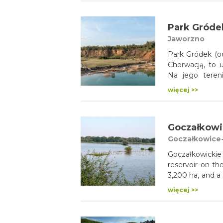
napełniły się 
w dużej części z
Park Gróde
nazwa wszystki
Jaworzno
Park Gródek (o
Chorwacją, to 
Na jego teren
cementowni i 
więcej >>
mieszkańców Ślą
Goczałkowi
Goczałkowice-
Goczałkowickie
reservoir on th
3,200 ha, and a 
the dam - 2980 m
więcej >>
the Upper Silesi
also has retenti