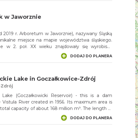
czystą wodą. W pierwszym zbiorniku pochodziła ona
 płynącej tutaj rzeczki – Pogorii. Stąd też wzięła się
k w Jaworznie
ch pozostałych akwenów.
d 2019 r. Arboretum w Jaworznie), nazywany Śląską
unikalne miejsce na mapie województwa śląskiego.
ie w 2. poł. XX wieku znajdowały się wyrobiska
zakładów dolomitowych. Obecnie park zachwyca
DODAJ DO PLANERA
ska i nie tylko!
ckie Lake in Goczałkowice-Zdrój
Zdrój
 Lake (Goczałkowicki Reservoir) - this is a dam
e Vistula River created in 1956. Its maximum area is
total capacity of about 168 million m³. The length of
. It is a reservoir that supplies water to the part of
DODAJ DO PLANERA
an Industrial District. In addition to water supply, it
on and economic functions (fishing industry).