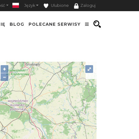
ość
Język
Ulubione
Zaloguj
IĘ
BLOG
POLECANE SERWISY
+
⤢
−