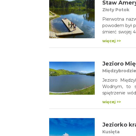
Staw Amery
Złoty Potok
Pierwotna nazw
powodem był po
śmierć swojej 4
Raczyńskich z
więcej >>
senatora amery
Potoku lęgową 
Potok słynie po dzisiejszy 
Jezioro Mi
tu park linow
skorzystać, j
Międzybrodzie
Parkowe, lub 
Jezioro Między
i Dworku Krasi
Wodnym, to sz
pole biwakowe,
spiętrzenie wó
na których odb
w 1937 roku. C
Pstrąga, Jurajs
więcej >>
później jezio
wybudowaniu 
do produkcji 
Jeziorko kr
interesujących
do Beskidu Mał
Kusięta