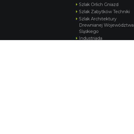
Szlak Orlich Gniazd
Szlak Zabytków Techniki
Szlak Architektury
Drewnianej Województwa
Śląskiego
Industriada
Juromania
Szlak Przyrody
Śląskie z dzieckiem
Śląskie po zdrowie
Festiwal Górnej Odry
Festiwal DziewięćSił
Kajakiem przez Śląskie
Narty w Śląskim
Rowerem przez Śląskie
Silesia Convention
KONTAKT
|
PUNKTY IT
|