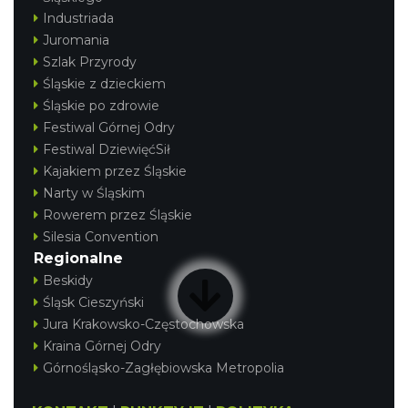
Industriada
Juromania
Szlak Przyrody
Śląskie z dzieckiem
Śląskie po zdrowie
Festiwal Górnej Odry
Festiwal DziewięćSił
Kajakiem przez Śląskie
Narty w Śląskim
Rowerem przez Śląskie
Silesia Convention
Regionalne
Beskidy
Śląsk Cieszyński
Jura Krakowsko-Częstochowska
Kraina Górnej Odry
Górnośląsko-Zagłębiowska Metropolia