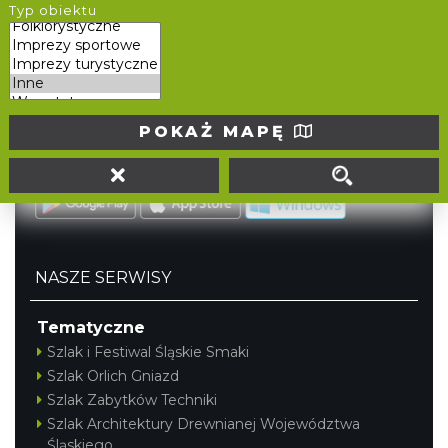
Typ obiektu
tel. (32) 207 207 1
info@slaskie.travel
Portal powstał w ramach projektu
Mobilne Śląskie
POKAŻ MAPĘ
Darmowa aplikacja
SLASKIE.travel
dostępna na
platformach
NASZE SERWISY
Tematyczne
Szlak i Festiwal Śląskie Smaki
Szlak Orlich Gniazd
Szlak Zabytków Techniki
Szlak Architektury Drewnianej Województwa
Śląskiego